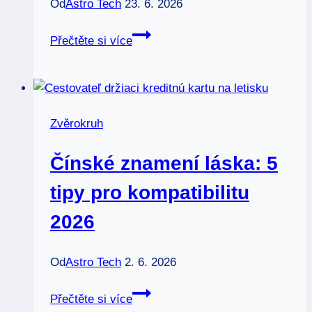
Od
Astro Tech
23. 6. 2026
Znamení
Přečtěte si více
Ryby
(21.
2.
–
Zvěrokruh
20.
3.):
Čínské znamení láska: 5
Fascinující
charakteristika,
tipy pro kompatibilitu
láska
2026
a
vlastnosti
Od
Astro Tech
2. 6. 2026
Čínské
Přečtěte si více
znamení