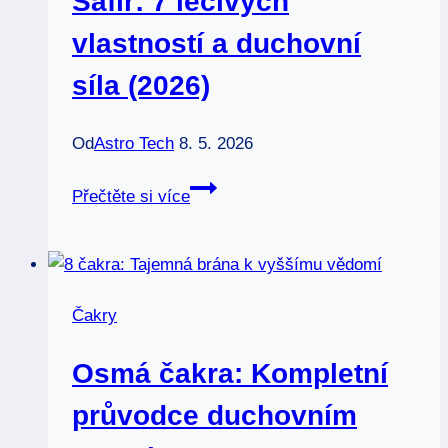
Safír: 7 léčivých
pravdy
(2026)
vlastností a duchovní
síla (2026)
Od
Astro Tech
8. 5. 2026
Safír:
Přečtěte si více
7
léčivých
vlastností
a
Čakry
duchovní
síla
Osmá čakra: Kompletní
(2026)
průvodce duchovním