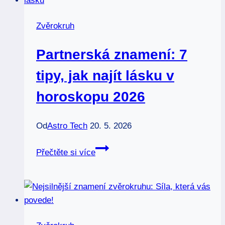
k
přitažlivosti
Zvěrokruh
bohatství
(2026)
Partnerská znamení: 7
tipy, jak najít lásku v
horoskopu 2026
Od
Astro Tech
20. 5. 2026
Partnerská
Přečtěte si více
znamení:
7
tipy,
jak
najít