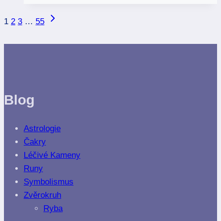
Kdo
Další
Navigace
1
2
3
…
55
to
strana
je?
na
stránce
Blog
Astrologie
Čakry
Léčivé Kameny
Runy
Symbolismus
Zvěrokruh
Ryba