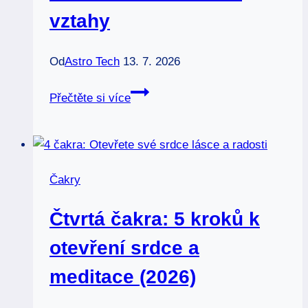
vztahy
Od
Astro Tech
13. 7. 2026
Juno
Přečtěte si více
v
astrologii:
Proč
Venuše
Čakry
nestačí
a
Čtvrtá čakra: 5 kroků k
jak
odhalit
otevření srdce a
své
meditace (2026)
karmické
vztahy