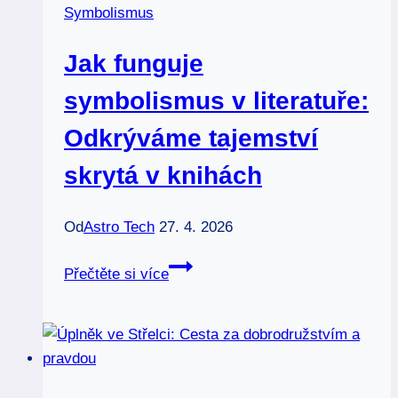
Symbolismus
Jak funguje
symbolismus v literatuře:
Odkrýváme tajemství
skrytá v knihách
Od
Astro Tech
27. 4. 2026
Jak
Přečtěte si více
funguje
symbolismus
v
literatuře:
Odkrýváme