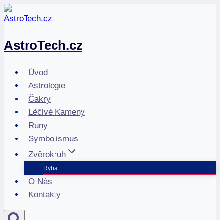
Přeskočit
na
obsah
AstroTech.cz
Úvod
Astrologie
Čakry
Léčivé Kameny
Runy
Symbolismus
Zvěrokruh
Ryba
O Nás
Kontakty