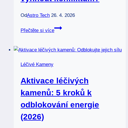
Od
Astro Tech
26. 4. 2026
Nejhorší
Přečtěte si více
znamení
zvěrokruhu:
Jak
se
Léčivé Kameny
vyhnout
konfliktům?
Aktivace léčivých
kamenů: 5 kroků k
odblokování energie
(2026)