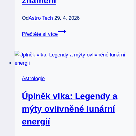
znamení
Od
Astro Tech
29. 4. 2026
Jak
Přečtěte si více
funguje
symbolismus:
Průvodce
poznáním
skrytých
Astrologie
znamení
Úplněk vlka: Legendy a
mýty ovlivněné lunární
energií