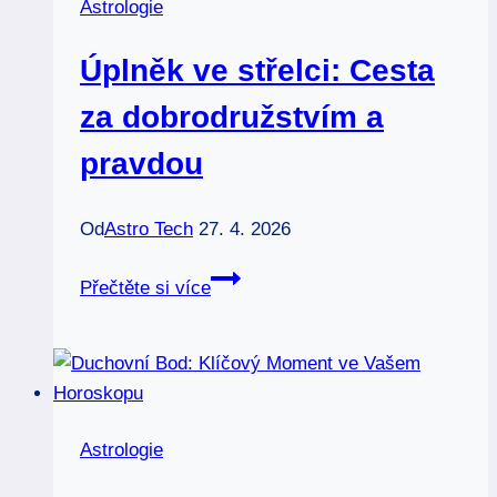
Astrologie
tajemství
skrytá
Úplněk ve střelci: Cesta
v
knihách
za dobrodružstvím a
pravdou
Od
Astro Tech
27. 4. 2026
Úplněk
Přečtěte si více
ve
střelci:
Cesta
za
dobrodružstvím
Astrologie
a
pravdou