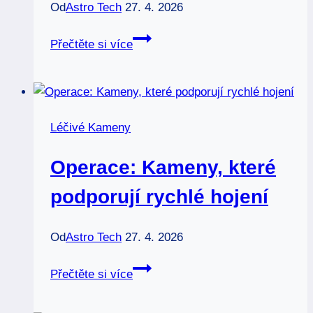
Od
Astro Tech
27. 4. 2026
Úplněk
Přečtěte si více
vlka:
Legendy
a
mýty
Léčivé Kameny
ovlivněné
lunární
Operace: Kameny, které
energií
podporují rychlé hojení
Od
Astro Tech
27. 4. 2026
Operace:
Přečtěte si více
Kameny,
které