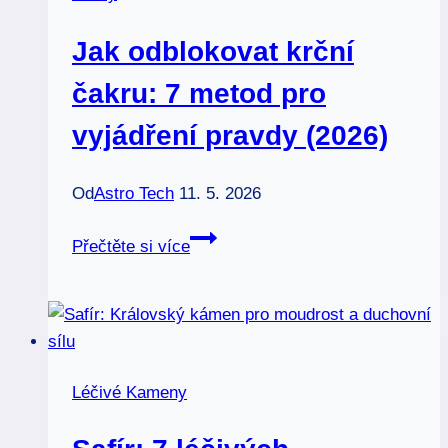
astrologie
Jak odblokovat krční
čakru: 7 metod pro
vyjádření pravdy (2026)
Od
Astro Tech
11. 5. 2026
Jak
Přečtěte si více
odblokovat
krční
čakru:
7
metod
Léčivé Kameny
pro
vyjádření