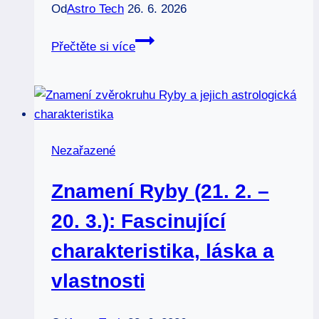
Od
Astro Tech
26. 6. 2026
Čtvrtá
Přečtěte si více
čakra:
5
kroků
k
otevření
Nezařazené
srdce
a
Znamení Ryby (21. 2. –
meditace
(2026)
20. 3.): Fascinující
charakteristika, láska a
vlastnosti