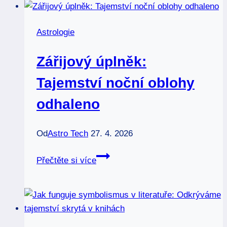
podporují
rychlé
Astrologie
hojení
Zářijový úplněk:
Tajemství noční oblohy
odhaleno
Od
Astro Tech
27. 4. 2026
Zářijový
Přečtěte si více
úplněk:
Tajemství
noční
oblohy
odhaleno