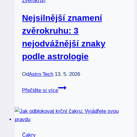
Zvěrokruh
lásku
v
Nejsilnější znamení
horoskopu
2026
zvěrokruhu: 3
nejodvážnější znaky
podle astrologie
Od
Astro Tech
13. 5. 2026
Nejsilnější
Přečtěte si více
znamení
zvěrokruhu:
3
nejodvážnější
znaky
Čakry
podle