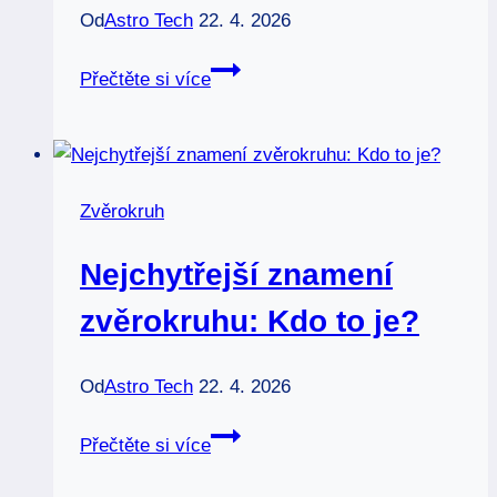
Od
Astro Tech
22. 4. 2026
Aktivace
Přečtěte si více
léčivých
kamenů:
5
kroků
Zvěrokruh
k
odblokování
Nejchytřejší znamení
energie
(2026)
zvěrokruhu: Kdo to je?
Od
Astro Tech
22. 4. 2026
Nejchytřejší
Přečtěte si více
znamení
zvěrokruhu: