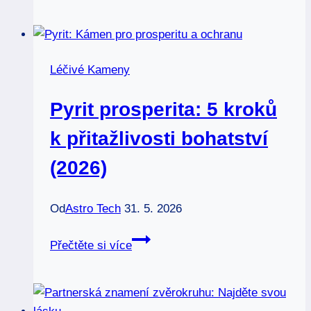
láska:
5
tipy
Léčivé Kameny
pro
kompatibilitu
Pyrit prosperita: 5 kroků
2026
k přitažlivosti bohatství
(2026)
Od
Astro Tech
31. 5. 2026
Pyrit
Přečtěte si více
prosperita:
5
kroků