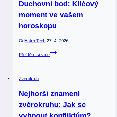
Duchovní bod: Klíčový
moment ve vašem
horoskopu
Od
Astro Tech
27. 4. 2026
Duchovní
Přečtěte si více
bod:
Klíčový
moment
Zvěrokruh
ve
vašem
Nejhorší znamení
horoskopu
zvěrokruhu: Jak se
vyhnout konfliktům?