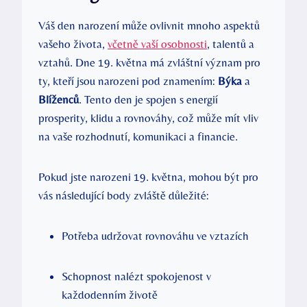
Váš den narození⁤ může ovlivnit mnoho aspektů
⁣vašeho života,​
včetně vaší osobnosti
, talentů a
vztahů. Dne 19. května má zvláštní význam pro
ty,‌ kteří jsou narozeni⁤ pod znamením:⁤
Býka
a
Blíženců
. ‌Tento den je spojen s energií
⁣prosperity, ​klidu ⁤a rovnováhy, což‌ může mít vliv
na vaše rozhodnutí, komunikaci ⁤a financie.
Pokud jste narozeni 19. května, mohou být ‍pro
vás následující​ body zvláště důležité:
Potřeba udržovat rovnováhu ve vztazích
Schopnost⁢ nalézt spokojenost v
každodenním životě