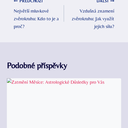
Navigace
PŘEDCHOZÍ
DALŠÍ
Největší mluvkové
Vzdušná znamení
pro
zvěrokruhu: Kdo to je a
zvěrokruhu: Jak využít
příspěvek
proč?
jejich sílu?
Podobné příspěvky