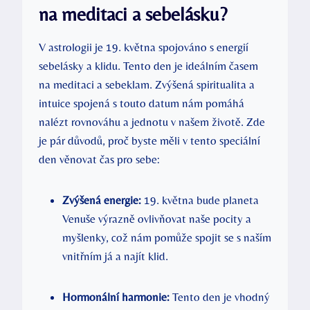
na meditaci a⁣ sebelásku?
V astrologii ‍je 19. května spojováno s energií
⁤sebelásky ‍a⁢ klidu.​ Tento den je ideálním ⁤časem
na meditaci a sebeklam. ​Zvýšená ‌spiritualita⁤ a
‍intuice spojená s touto datum nám pomáhá
nalézt⁤ rovnováhu a​ jednotu v našem ⁤životě. Zde
je pár důvodů, proč byste měli ⁣v tento speciální
den věnovat čas pro sebe:
Zvýšená ⁢energie:
19. května bude planeta
Venuše výrazně ovlivňovat naše⁢ pocity​ a
myšlenky, což ⁣nám pomůže spojit se s naším
vnitřním já a najít klid.
Hormonální ⁢harmonie:
Tento den⁢ je vhodný