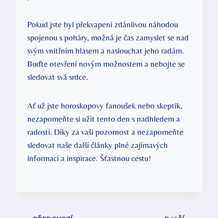
Pokud jste byl překvapeni zdánlivou náhodou
spojenou⁢ s⁤ poháry,‌ možná‍ je čas ‌zamyslet se ​nad
svým vnitřním ⁣hlasem a naslouchat jeho radám.
Buďte otevření novým možnostem a nebojte se
sledovat svá srdce.
Ať už jste horoskopovy fanoušek⁣ nebo skeptik,
nezapomeňte si‌ užít​ tento den s⁤ nadhledem a
radostí. Díky ‍za⁢ vaši pozornost a nezapomeňte
sledovat⁣ naše‌ další články plné zajímavých
informací‍ a ⁣inspirace. Šťastnou cestu!