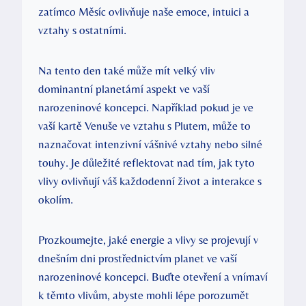
zatímco Měsíc ovlivňuje naše emoce, intuici ​a
vztahy s ostatními.
Na tento⁢ den také ⁤může mít⁤ velký vliv
dominantní planetární aspekt ve⁣ vaší
narozeninové koncepci. Například pokud je ⁢ve
vaší kartě Venuše ve vztahu s Plutem, může to
naznačovat intenzivní vášnivé ⁤vztahy nebo silné
touhy. Je důležité reflektovat nad‌ tím,⁤ jak tyto⁣
vlivy ovlivňují ‍váš každodenní život a interakce s
okolím.
Prozkoumejte, jaké energie a vlivy se projevují‍ v‍
dnešním ​dni prostřednictvím planet ve⁣ vaší
narozeninové koncepci. Buďte ‌otevření ​a vnímaví
k těmto ​vlivům, abyste mohli lépe porozumět