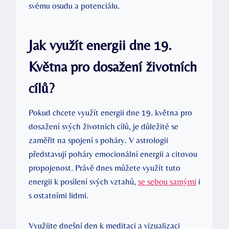
svému ⁢osudu a potenciálu.
Jak využít energii dne 19.
Května pro dosažení životních
cílů?
Pokud chcete využít ‍energii dne 19. května ‍pro‌
dosažení​ svých životních cílů, je důležité se
zaměřit na spojení s poháry. V astrologii
představují poháry emocionální energii⁣ a‍ citovou
propojenost. Právě dnes můžete využít ​tuto
energii k posílení‌ svých vztahů,⁣
se sebou samými
i
s⁢ ostatními lidmi.
Využijte dnešní den⁢ k meditaci⁢ a vizualizaci⁤