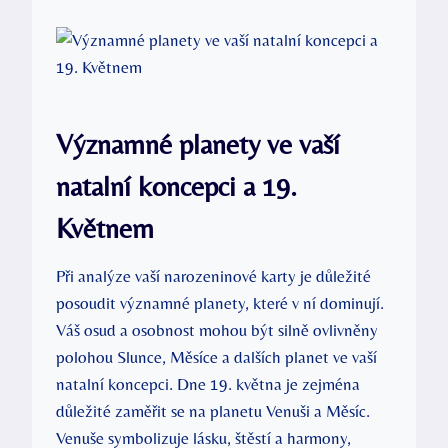
Významné planety ve vaší
natalní koncepci a ​19.
Květnem
Při analýze vaší narozeninové karty je‍ důležité
⁢posoudit významné planety,⁢ které v‌ ní dominují.
Váš osud a osobnost mohou být ​silně ovlivněny
polohou Slunce, Měsíce a ​dalších⁤ planet ve vaší
⁤natalní​ koncepci. Dne 19. května je zejména
důležité zaměřit se na ⁤planetu Venuši a Měsíc.
Venuše symbolizuje‌ lásku, štěstí a harmony,