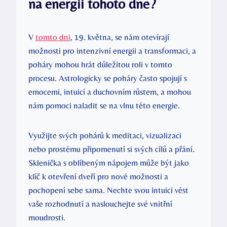
na energii tohoto dne?
V
tomto dni
, 19. května, se nám ‌otevírají
⁤možnosti ⁢pro intenzivní energii a transformaci,​ a
poháry mohou hrát důležitou ‍roli ‍v tomto⁤
procesu. Astrologicky se poháry často​ spojují s
emocemi, intuicí‍ a duchovním‍ růstem, a mohou
nám pomoci naladit ⁣se ⁤na vlnu této energie.
Využijte⁢ svých‌ pohárů k meditaci, vizualizaci
nebo prostému‌ připomenutí si svých cílů a přání.
Sklenička s oblíbeným nápojem může být jako
klíč k otevření dveří pro nové možnosti ⁣a
pochopení⁢ sebe​ sama. Nechte svou intuici vést
⁢vaše rozhodnutí a naslouchejte své vnitřní
moudrosti.