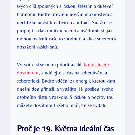
svých cílů spojených s láskou, štěstím a duševní
harmonií. Buďte otevření novým ⁣možnostem a
nechte se unést kreativitou a intuicí.⁢ Snažte se
⁤propojit‌ s‍ vlastními emocemi a uvědomit si, jak
‍mohou ovlivnit‌ vaše⁢ rozhodnutí a akce směrem k
dosažení vašich snů.
Vytvořte ⁣si​ seznam priorit a cílů,
které chcete
dosáhnout
, a udělejte si čas ‌na sebedůvěru a
sebereflexi. Buďte vděční za energii, kterou vám
dnešní den přináší, a využijte ‌ji k posílení svého
osobního růstu a rozvoje. S láskou a ⁣pozitivitou
můžete dosáhnout všeho, nač jste se‍ vydali.
Proč je 19.‌ Května ideální ⁣čas