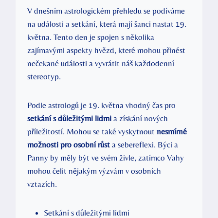
V dnešním astrologickém​ přehledu se ⁤podíváme
na události a setkání, která⁤ mají​ šanci ⁣nastat 19.
května. ⁣Tento den je spojen s několika
zajímavými aspekty hvězd, které mohou‍ přinést
nečekané události a vyvrátit náš každodenní
stereotyp.
Podle ⁤astrologů​ je 19. května vhodný čas pro
setkání s důležitými‍ lidmi
a získání nových
příležitostí. Mohou se také vyskytnout
nesmírné
⁣možnosti pro osobní růst
a sebereflexi. Býci a
⁣Panny by měly být ⁢ve svém živle, zatímco‌ Vahy
mohou⁢ čelit nějakým ⁣výzvám v osobních
vztazích.
Setkání s důležitými lidmi