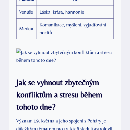
Venuše
Láska, krása, harmonie
Komunikace, myšlení, vyjadřování
Merkur
pocitů
Jak se vyhnout zbytečným⁣
konfliktům a stresu během
tohoto dne?
Význam ⁤19.​ května a jeho spojení ⁢s Poháry je
důležitým tématem pro ty, kteří‌ sledují ⁢astrologii