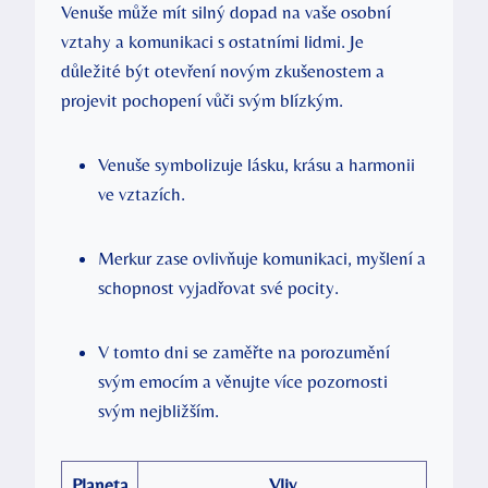
Venuše může mít⁣ silný dopad na vaše osobní
vztahy a komunikaci s ostatními lidmi. Je⁣
důležité být otevření ‍novým‍ zkušenostem⁢ a
projevit pochopení vůči ⁣svým⁣ blízkým.
Venuše symbolizuje⁤ lásku, krásu a harmonii⁣
ve vztazích.
Merkur zase ovlivňuje komunikaci, myšlení​ a
schopnost ⁤vyjadřovat své pocity.
V tomto dni se zaměřte⁣ na ⁢porozumění
svým emocím ⁢a věnujte více ⁣pozornosti
svým⁣ nejbližším.
Planeta
Vliv