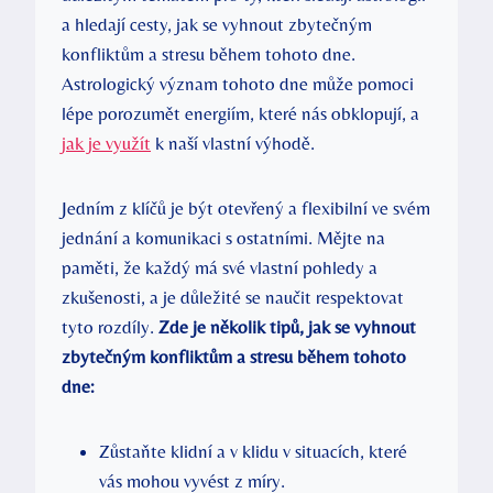
a hledají cesty, jak ​se‍ vyhnout zbytečným
konfliktům a stresu během​ tohoto​ dne.
Astrologický význam tohoto dne může pomoci
lépe porozumět energiím, ⁢které nás obklopují, ⁣a
jak je využít
k naší vlastní výhodě.
Jedním z klíčů je být otevřený a flexibilní ve svém
jednání a komunikaci ⁣s ostatními. Mějte na
paměti, že ⁤každý má své⁤ vlastní ‌pohledy a
⁣zkušenosti,‍ a⁣ je⁤ důležité​ se naučit​ respektovat
tyto​ rozdíly.
Zde je několik⁤ tipů, jak​ se ⁣vyhnout
⁤zbytečným konfliktům a‍ stresu během tohoto
dne:
Zůstaňte klidní a v klidu v situacích, které
vás mohou vyvést z míry.