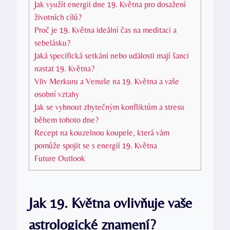
Jak využít energii dne 19. Května pro dosažení
životních cílů?
Proč je 19.‌ Května ideální ⁣čas na meditaci a⁣
sebelásku?
Jaká specifická setkání nebo⁢ události ⁤mají‌ šanci
nastat 19. Května?
Vliv Merkuru a‌ Venuše na 19. Května a vaše⁢
osobní vztahy
Jak se vyhnout zbytečným⁣ konfliktům a stresu
během tohoto dne?
Recept na kouzelnou‍ koupele, ⁣která vám
⁢pomůže⁤ spojit se s ⁣energií 19. Května
Future Outlook
Jak 19. Května ⁢ovlivňuje vaše
‌astrologické​ znamení?