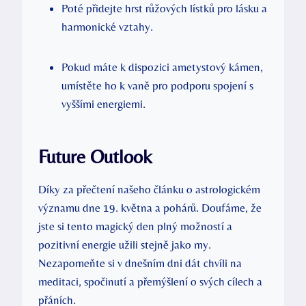
Poté přidejte hrst růžových lístků‌ pro lásku a
harmonické vztahy.
Pokud máte‌ k dispozici ametystový kámen,
umístěte ho k vaně pro podporu spojení ‌s
vyššími energiemi.
Future Outlook
Díky za‍ přečtení našeho článku ‍o ‍astrologickém
významu dne‌ 19. května a pohárů.⁣ Doufáme, že
jste si tento magický den⁤ plný možností ⁤a
pozitivní energie užili stejně ​jako my.
Nezapomeňte ​si v dnešním dni dát chvíli⁢ na
‍meditaci, ​spočinutí a přemýšlení ⁣o ⁣svých cílech a
přáních.