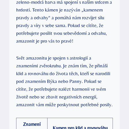
zeleno-modrá barva má spojení s naším srdcem a
hrdostí. Tento kámen je nazýván „kamenem
pravdy a odvahy“ a pomáhá nám rozvíjet sílu
pravdy a víry v sebe sama. Pokud se cítíte, že
potřebujete posílit svou sebevědomí a odvahu,
amazonit je pro vás to pravé!
Svět amazonitu je spojen s astrologií a
znameními zvěrokruhu. Je znám tím, že přináší
klid a rovnováhu do života těch, kteří se narodili
pod znamením Býka nebo Panny. Pokud se
cítíte, že potřebujete nalézt harmonii ve svém
životě nebo se zbavit negativních energií,
amazonit vám může poskytnout potřebné posily.
Znamení
Kamen pro klid a rovnováhu