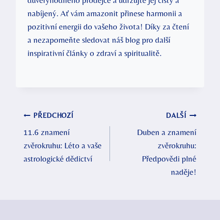
důvěryhodného prodejce a udržujte jej čistý a
nabíjený. Ať vám amazonit přinese harmonii a
pozitivní energii do vašeho života! Díky za čtení
a nezapomeňte sledovat náš blog pro další
inspirativní články o zdraví a spiritualitě.
Navigace
PŘEDCHOZÍ
DALŠÍ
11.6 znamení
Duben a znamení
pro
zvěrokruhu: Léto a vaše
zvěrokruhu:
příspěvek
astrologické dědictví
Předpovědi plné
naděje!