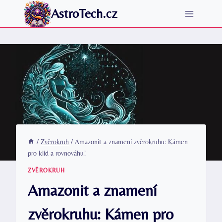
Přeskočit
AstroTech.cz
na
obsah
/
Zvěrokruh
/
Amazonit a znamení zvěrokruhu: Kámen
pro klid a rovnováhu!
ZVĚROKRUH
Amazonit a znamení
zvěrokruhu: Kámen pro