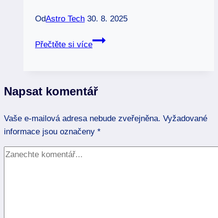
Od
Astro Tech
30. 8. 2025
Spánek
Přečtěte si více
a
znamení
zvěrokruhu:
Napsat komentář
Kolik
hodin
Vaše e-mailová adresa nebude zveřejněna.
potřebujete?
Vyžadované
informace jsou označeny
*