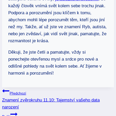
každý člověk vnímá svět kolem sebe trochu jinak.
Podpora a porozumění jsou klíčem k tomu,
abychom mohli lépe porozumět těm, kteří jsou jiní
než my. Takže, ať už jste ve znamení Ryb, autista,
nebo jen zvědaví, jak vidí svět jinak, pamatujte, že
rozmanitost je krása.
Děkuji, že jste četli a pamatujte, vždy si
ponechejte otevřenou mysl a srdce pro nové a
odlišné pohledy na svět kolem sebe. Ať žijeme v
harmonii a porozumění!
Navigace
Předchozí
Znamení zvěrokruhu 11.10: Tajemství vašeho data
pro
narození
příspěvek