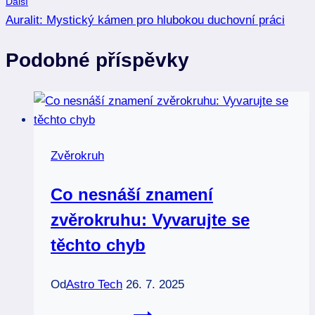
Další
Auralit: Mystický kámen pro hlubokou duchovní práci
Podobné příspěvky
Zvěrokruh
Co nesnáší znamení
zvěrokruhu: Vyvarujte se
těchto chyb
Od
Astro Tech
26. 7. 2025
Co