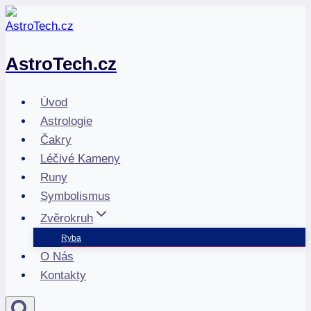
Přeskočit
na
obsah
AstroTech.cz
Úvod
Astrologie
Čakry
Léčivé Kameny
Runy
Symbolismus
Zvěrokruh
Ryba
O Nás
Kontakty