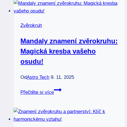
Jaký
vliv
má
Zvěrokruh
na
vaši
Mandaly znamení zvěrokruhu:
osobnost?
Magická kresba vašeho
osudu!
Od
Astro Tech
9. 11. 2025
Mandaly
Přečtěte si více
znamení
zvěrokruhu:
Magická
kresba