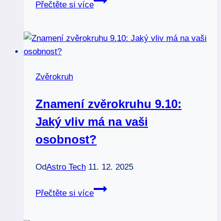
Přečtěte si více
nesnáší
znamení
zvěrokruhu:
Vyvarujte
se
Zvěrokruh
těchto
chyb
Znamení zvěrokruhu 9.10:
Jaký vliv má na vaši
osobnost?
Od
Astro Tech
11. 12. 2025
Znamení
Přečtěte si více
zvěrokruhu
9.10: