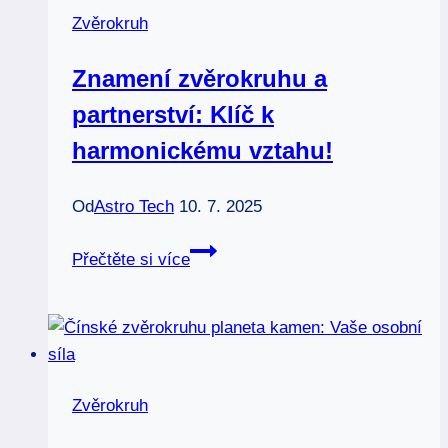
vašeho
Zvěrokruh
osudu!
Znamení zvěrokruhu a
partnerství: Klíč k
harmonickému vztahu!
Od
Astro Tech
10. 7. 2025
Znamení
Přečtěte si více
zvěrokruhu
a
partnerství:
Klíč
k
Zvěrokruh
harmonickému
vztahu!