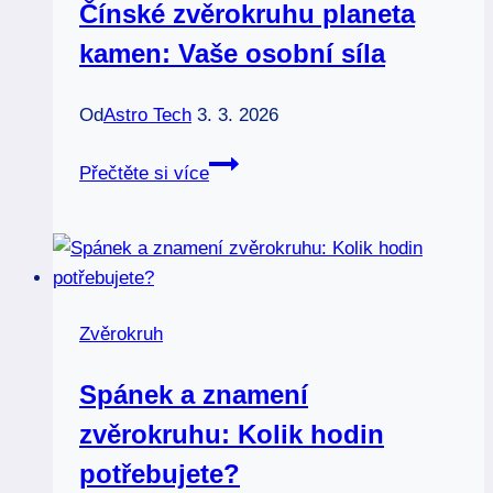
Čínské zvěrokruhu planeta
kamen: Vaše osobní síla
Od
Astro Tech
3. 3. 2026
Čínské
Přečtěte si více
zvěrokruhu
planeta
kamen:
Vaše
osobní
Zvěrokruh
síla
Spánek a znamení
zvěrokruhu: Kolik hodin
potřebujete?