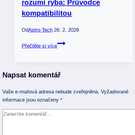
rozumí ryba: Průvodce
kompatibilitou
Od
Astro Tech
26. 2. 2026
S
Přečtěte si více
jakým
znamením
si
Napsat komentář
nejvíce
rozumí
Vaše e-mailová adresa nebude zveřejněna.
ryba:
Vyžadované
informace jsou označeny
Průvodce
*
kompatibilitou