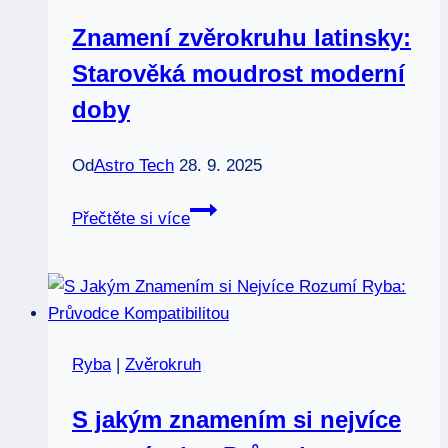
jinak?
Znamení zvěrokruhu latinsky:
Starověká moudrost moderní
doby
Od
Astro Tech
28. 9. 2025
Znamení
Přečtěte si více
zvěrokruhu
latinsky:
Starověká
moudrost
moderní
Ryba
|
Zvěrokruh
doby
S jakým znamením si nejvíce