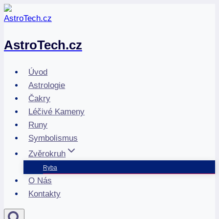
Přeskočit
na
obsah
AstroTech.cz
Úvod
Astrologie
Čakry
Léčivé Kameny
Runy
Symbolismus
Zvěrokruh
Ryba
O Nás
Kontakty