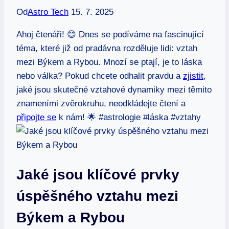
Od
Astro Tech
15. 7. 2025
Ahoj čtenáři! 😊 Dnes se podíváme na fascinující
téma, které již od pradávna rozděluje lidi: vztah
mezi Býkem a Rybou. Mnozí se ptají, je to láska
nebo válka? Pokud chcete odhalit pravdu a
zjistit
,
jaké jsou skutečné vztahové dynamiky mezi těmito
znameními zvěrokruhu, neodkládejte čtení a
připojte se
k nám! 🌟 #astrologie #láska #vztahy
Jaké jsou klíčové prvky
úspěšného vztahu mezi
Býkem a Rybou