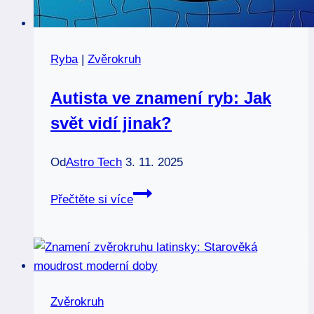
Ryba
|
Zvěrokruh
Autista ve znamení ryb: Jak
svět vidí jinak?
Od
Astro Tech
3. 11. 2025
Autista
Přečtěte si více
ve
znamení
ryb:
Jak
svět
Zvěrokruh
vidí