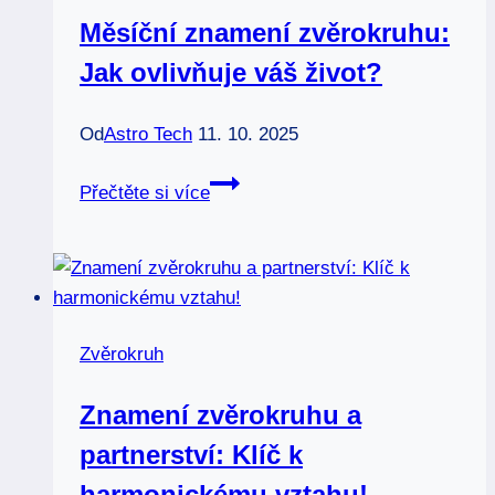
Měsíční znamení zvěrokruhu:
Jak ovlivňuje váš život?
Od
Astro Tech
11. 10. 2025
Měsíční
Přečtěte si více
znamení
zvěrokruhu:
Jak
ovlivňuje
váš
Zvěrokruh
život?
Znamení zvěrokruhu a
partnerství: Klíč k
harmonickému vztahu!