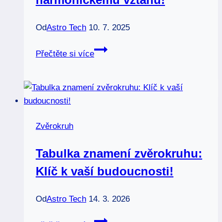
Od
Astro Tech
10. 7. 2025
Znamení
Přečtěte si více
zvěrokruhu
a
partnerství:
Klíč
k
Zvěrokruh
harmonickému
vztahu!
Tabulka znamení zvěrokruhu:
Klíč k vaší budoucnosti!
Od
Astro Tech
14. 3. 2026
Tabulka