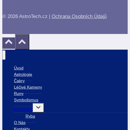
© 2026 AstroTech.cz |
Ochrana Osobních Údajů
Úvod
Astrologie
Čakry
Léčivé Kameny
Runy
Symbolismus
Toggle
Zvěrokruh
child
menu
Ryba
O Nás
Kontakty