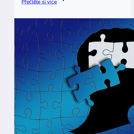
Přečtěte si více
znamení
zvěrokruhu:
Klíč
k
vaší
budoucnosti!