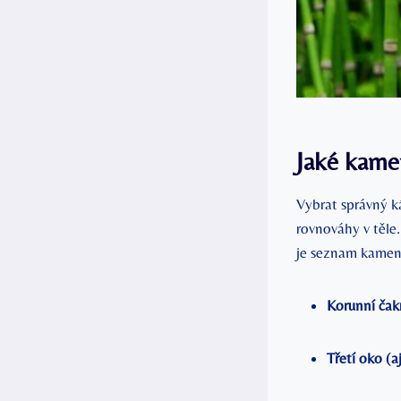
Jaké kamen
Vybrat správný k
rovnováhy v těle.
je seznam kamenů
Korunní čakr
Třetí oko (a