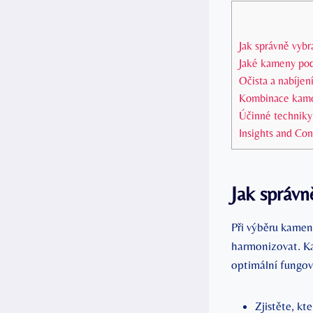
Jak správně vybr
Jaké kameny pod
Očista a nabíjen
Kombinace kamen
Účinné techniky
Insights and Con
Jak správn
Při výběru kamene
harmonizovat. Ka
optimální fungová
Zjistěte, kt