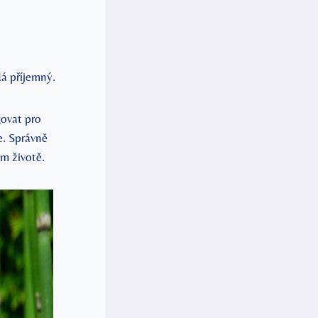
dá příjemný.
govat pro
e. Správně
m životě.