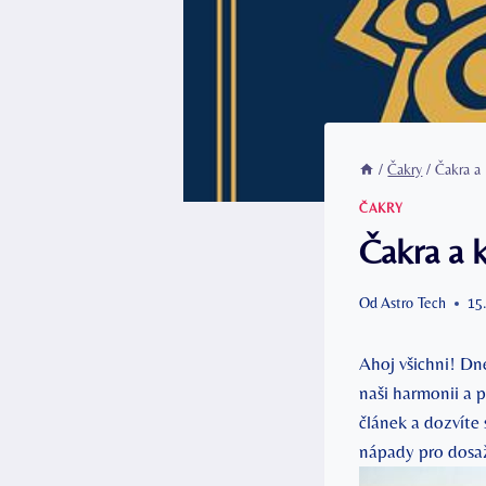
/
Čakry
/
Čakra a 
ČAKRY
Čakra a k
Od
Astro Tech
15
Ahoj všichni! Dne
naši harmonii a 
článek a dozvíte 
nápady pro dosaž