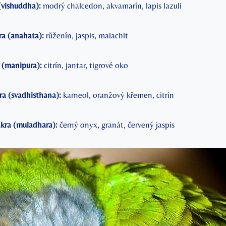
(vishuddha):
modrý chalcedon, akvamarín, lapis lazuli
ra (anahata):
růženín, jaspis, malachit
 (manipura):
citrín, jantar, tigrové oko
ra (svadhisthana):
karneol, oranžový křemen, citrín
kra (muladhara):
černý onyx, granát, červený jaspis