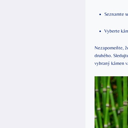
Seznamte se
Vyberte kám
Nezapomeňte, že 
druhého. Sledujt
vybraný kámen v