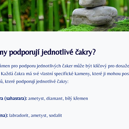
y podporují jednotlivé čakry?
ámen pro podporu jednotlivých čaker může být klíčový pro dosaž
 Každá čakra má své vlastní specifické kameny, které ji mohou posíl
, které podporují jednotlivé čakry:
a (sahasrara):
ametyst, diamant, bílý křemen
jna):
labradorit, ametyst, sodalit