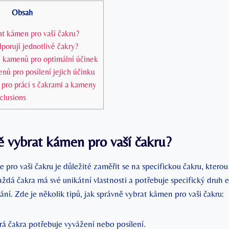
Obsah
at kámen pro vaší čakru?
porují jednotlivé čakry?
í kamenů pro optimální účinek
ů pro posílení jejich účinku
 pro práci s čakrami a kameny
clusions
ě vybrat kámen pro vaší čakru?
 pro vaši čakru je důležité zaměřit se na specifickou čakru, kterou
ždá čakra má své unikátní vlastnosti a potřebuje specifický druh 
ní. Zde je několik tipů, jak správně vybrat kámen pro vaši čakru:
erá čakra potřebuje vyvážení nebo posílení.