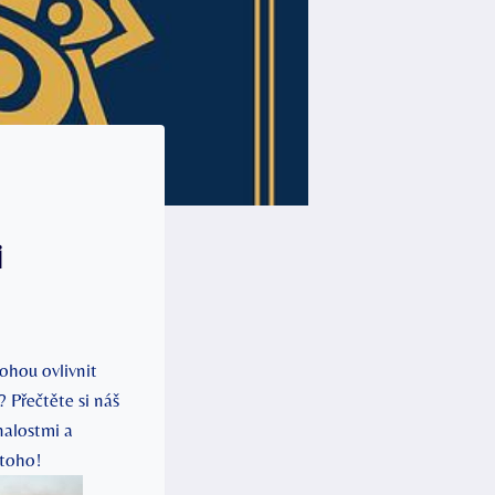
i
ohou ovlivnit
 Přečtěte si náš
nalostmi a
 toho!