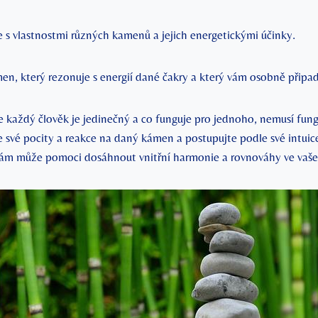
 s vlastnostmi různých kamenů a jejich energetickými účinky.
en, který rezonuje s energií dané čakry a který vám osobně připa
každý člověk je jedinečný a co funguje pro jednoho, nemusí fun
e své pocity a reakce na daný kámen a postupujte podle své intuic
ám může pomoci dosáhnout vnitřní harmonie a rovnováhy ve vaše