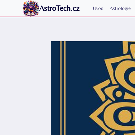
Přeskočit
AstroTech.cz
Úvod
Astrologie
na
obsah