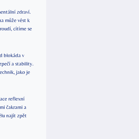
entální zdraví.
áha může vést k
oudí, cítíme se
d blokáda v
ečí a stability.
echnik, jako je
ace reflexní
ými čakrami a
lu najít zpět