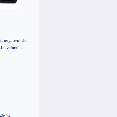
 negativní vliv
ch uvolnění a
cněním