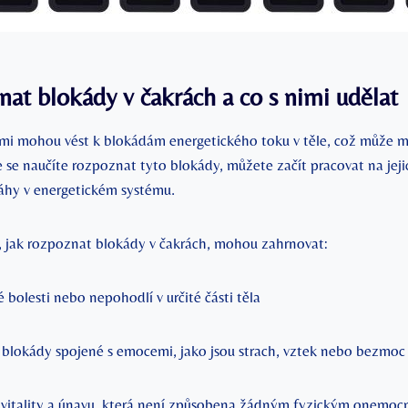
nat blokády v čakrách a co s nimi udělat
mi mohou vést k blokádám energetického toku v těle, což může mít
e se naučíte rozpoznat tyto blokády, můžete začít pracovat na jeji
áhy v energetickém systému.
 jak rozpoznat blokády v čakrách, mohou zahrnovat:
é bolesti nebo nepohodlí v určité části těla
 blokády spojené s emocemi, jako jsou strach, vztek nebo bezmoc
vitality a únavu, která není způsobena žádným fyzickým onemo