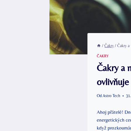
/
Čakry
/
Čakry a 
ČAKRY
Čakry a 
ovlivňuje
Od
Astro Tech
31
Ahoj přátelé! Dn
energetických cen
když prozkoumáme