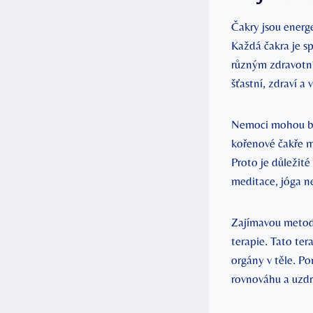
Čakry jsou energe
Každá čakra je sp
různým zdravotní
šťastní, zdraví a 
Nemoci mohou být
kořenové čakře m
Proto je důležit
meditace, jóga ne
Zajímavou metodo
terapie. Tato ter
orgány v těle. Po
rovnováhu a uzdra