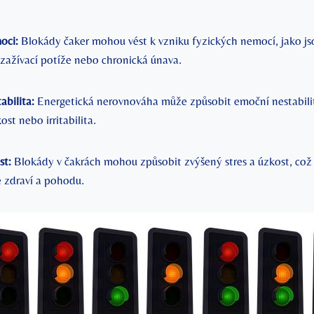
oci:
Blokády čaker mohou vést k vzniku fyzických nemocí, jako js
 zažívací potíže nebo chronická únava.
abilita:
Energetická nerovnováha může způsobit emoční nestabilit
ost nebo irritabilita.
st:
Blokády v čakrách mohou způsobit zvýšený stres a úzkost, co
e zdraví a pohodu.