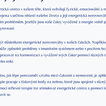
tická centra v našem těle, která ovlivňují fyzické, emocionální a m
ojena s určitou oblastí našeho života a její energetická nerovnov
m problémům. Jestliže jsou naše čakry vyvážené a energie volně pr
vyrovnaní.
 důsledkem energetické nerovnováhy v našich čakrách. Napříkla
ůže způsobit problémy s imunitním systémem nebo s pocitem bezp
é pracovat na harmonizaci a vyvážení svých čaker pomocí různých t
bo reiki.
u, jak lépe porozumět vztahu mezi čakrami a nemocemi, je aplik
apie pracuje s tlakovými body na nohou, které jsou spojené s různ
mocí reflexní terapie lze stimulovat energetické centra a pomoci tě
vit se.