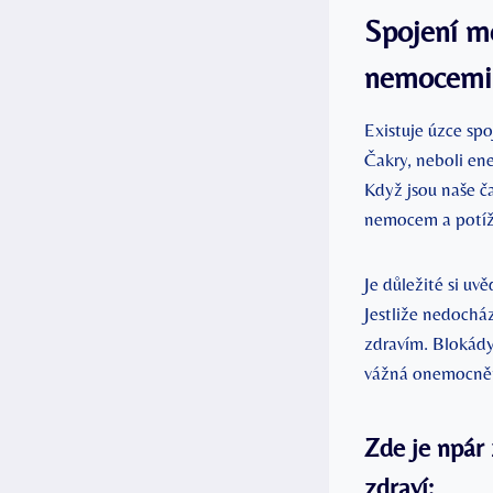
Spojení m
nemocemi
Existuje úzce sp
Čakry, neboli ene
Když jsou naše č
nemocem a potíž
Je důležité si uv
Jestliže nedocház
zdravím. Blokády
vážná onemocně
Zde je npár
zdraví: