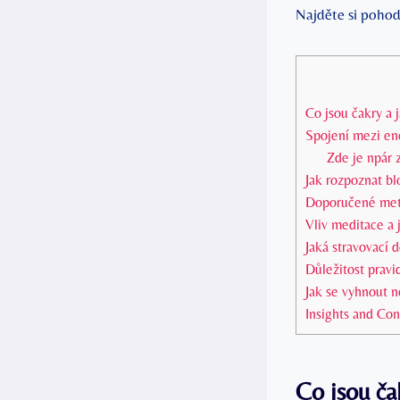
Najděte si pohod
Co jsou čakry a j
Spojení mezi en
Zde je npár 
Jak rozpoznat bl
Doporučené meto
Vliv meditace a 
Jaká stravovací 
Důležitost pravi
Jak se vyhnout n
Insights and Con
Co jsou ča