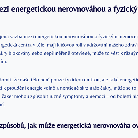
ezi energetickou nerovnováhou a fyzick
ojená vazba mezi energetickou nerovnováhou a fyzickými nemocem
rgetická centra v těle, mají klíčovou roli v udržování našeho zdrav
akry blokovány nebo nepřiměřeně otevřené, může to vést k různý
ím.
ědomit, že naše tělo není pouze fyzickou entitou, ale také energe
í k proudění energie volně a nerušeně skrz naše čakry, může se to 
 čaker mohou způsobit různé symptomy a nemoci – od bolestí hl
ní.
 způsobů, jak může energetická nerovnováha ov