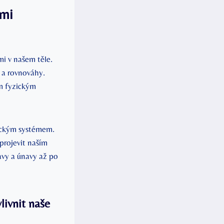
ými
i v našem těle.
í a rovnováhy.
m fyzickým
tickým systémem.
projevit naším
avy a únavy až po
livnit naše