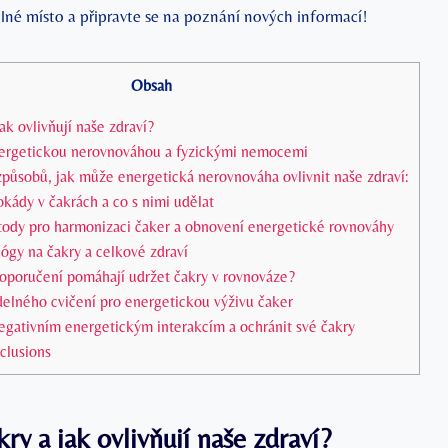
lné místo a připravte se na poznání nových informací!
Obsah
ak ovlivňují naše zdraví?
ergetickou nerovnováhou a fyzickými nemocemi
způsobů, jak může energetická nerovnováha ovlivnit naše zdraví:
okády v čakrách a co s nimi udělat
dy pro harmonizaci čaker a obnovení energetické rovnováhy
jógy na čakry a celkové zdraví
doporučení pomáhají udržet čakry v rovnováze?
delného cvičení pro energetickou výživu čaker
egativním energetickým interakcím a ochránit své čakry
clusions
kry a jak ovlivňují naše zdraví?