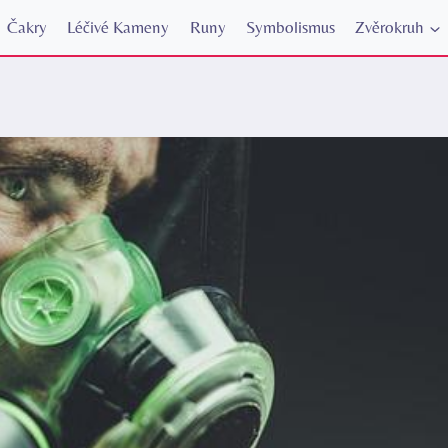
Čakry
Léčivé Kameny
Runy
Symbolismus
Zvěrokruh