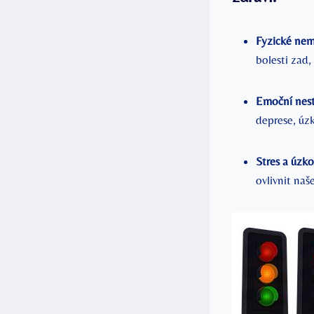
Fyzické nem
bolesti zad,
Emoční nest
deprese, úzk
Stres a úzko
ovlivnit naš