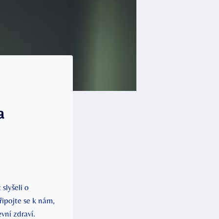
a
slyšeli o
řipojte se k nám,
vní zdraví.