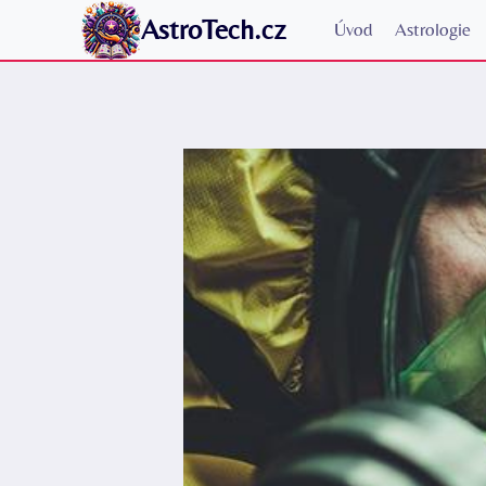
Přeskočit
AstroTech.cz
Úvod
Astrologie
na
obsah