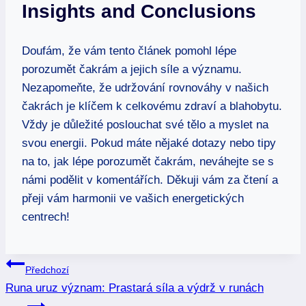
Insights and Conclusions
Doufám, že vám tento článek pomohl lépe
porozumět čakrám a jejich síle a významu.
Nezapomeňte, že udržování rovnováhy v našich
čakrách je klíčem k celkovému zdraví a blahobytu.
Vždy je důležité poslouchat své tělo a myslet na
svou energii. Pokud máte nějaké dotazy nebo tipy
na to, jak lépe porozumět čakrám, neváhejte se s
námi podělit v komentářích. Děkuji vám za čtení a
přeji vám harmonii ve vašich energetických
centrech!
Navigace
Předchozí
Runa uruz význam: Prastará síla a výdrž v runách
pro