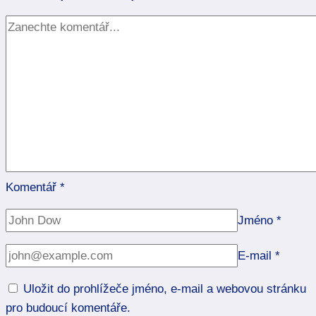
může
pomoci
Komentář
*
Jméno
*
E-mail
*
Uložit do prohlížeče jméno, e-mail a webovou stránku
pro budoucí komentáře.