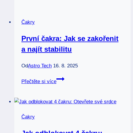
čakry:
Klíč
Čakry
k
emocionální
První čakra: Jak se zakořenit
rovnováze
a najít stabilitu
Od
Astro Tech
16. 8. 2025
První
Přečtěte si více
čakra:
Jak
se
zakořenit
Čakry
a
najít