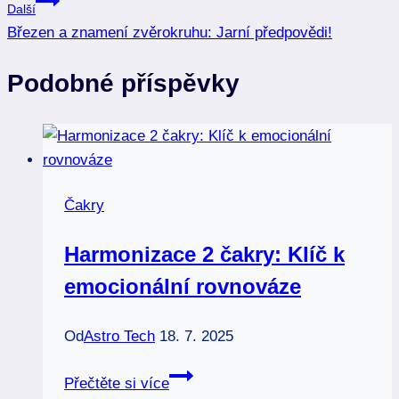
Další
příspěvek
Březen a znamení zvěrokruhu: Jarní předpovědi!
Podobné příspěvky
Čakry
Harmonizace 2 čakry: Klíč k
emocionální rovnováze
Od
Astro Tech
18. 7. 2025
Harmonizace
Přečtěte si více
2