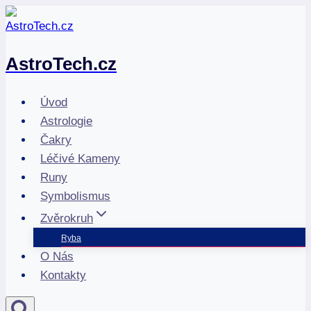
Přeskočit
na
obsah
AstroTech.cz
Úvod
Astrologie
Čakry
Léčivé Kameny
Runy
Symbolismus
Zvěrokruh
Ryba
O Nás
Kontakty