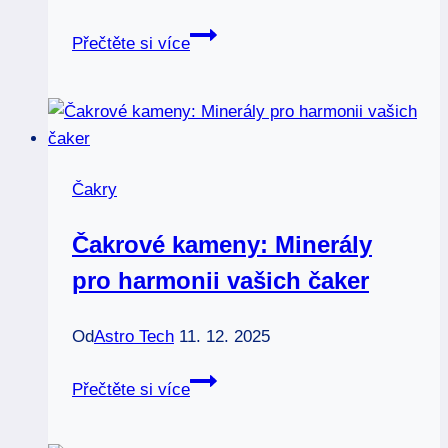
Klouby
Přečtěte si více
a
kolena:
Která
čakra
má
Čakry
na
starosti
Čakrové kameny: Minerály
jejich
pro harmonii vašich čaker
zdraví
Od
Astro Tech
11. 12. 2025
Čakrové
Přečtěte si více
kameny:
Minerály