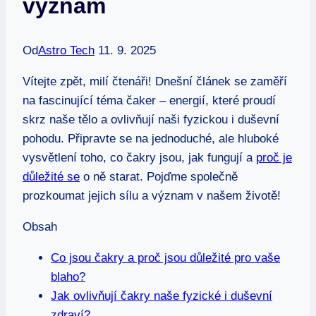
význam
Od
Astro Tech
11. 9. 2025
Vítejte zpět, milí čtenáři! Dnešní článek se zaměří
na fascinující téma čaker – energií, které proudí
skrz naše tělo a ovlivňují naši fyzickou i duševní
pohodu. Připravte se na jednoduché, ale hluboké
vysvětlení toho, co čakry jsou, jak fungují a
proč je
důležité se
o ně starat. Pojďme společně
prozkoumat jejich sílu a význam v našem životě!
Obsah
Co jsou čakry a proč jsou důležité pro vaše
blaho?
Jak ovlivňují čakry naše fyzické i duševní
zdraví?