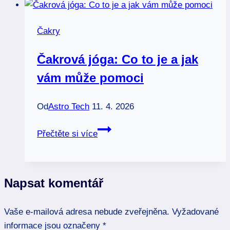
pro
harmonii
Čakry
vašich
čaker
Čakrová jóga: Co to je a jak
vám může pomoci
Od
Astro Tech
11. 4. 2026
Čakrová
Přečtěte si více
jóga:
Co
to
Napsat komentář
je
a
Vaše e-mailová adresa nebude zveřejněna.
jak
Vyžadované
informace jsou označeny
vám
*