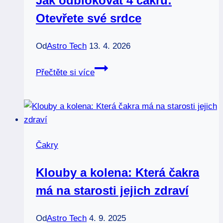
Jak odblokovat 4 čakru:
stabilitu
Otevřete své srdce
Od
Astro Tech
13. 4. 2026
Jak
Přečtěte si více
odblokovat
4
čakru:
Otevřete
své
Čakry
srdce
Klouby a kolena: Která čakra
má na starosti jejich zdraví
Od
Astro Tech
4. 9. 2025