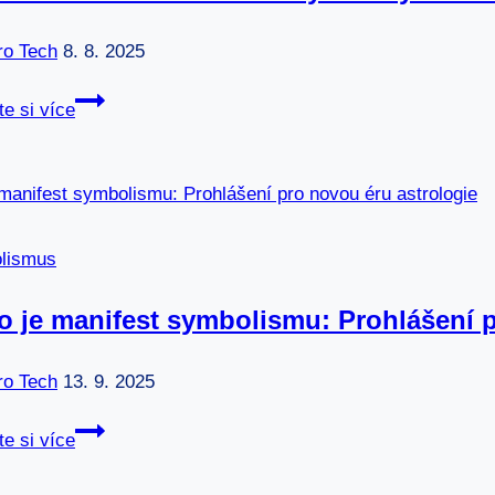
ro Tech
8. 8. 2025
Symbolismus
te si více
malířství:
Barvy
a
tvary
odhalující
lismus
skryté
pravdy
o je manifest symbolismu: Prohlášení 
ro Tech
13. 9. 2025
Co
te si více
to
je