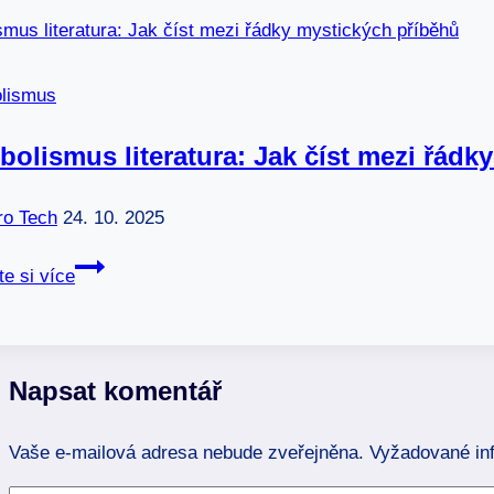
způsobů,
jak
rozpoznat
lismus
vesmírné
znamení
olismus literatura: Jak číst mezi řádk
ro Tech
24. 10. 2025
Symbolismus
te si více
literatura:
Jak
číst
mezi
Napsat komentář
řádky
mystických
Vaše e-mailová adresa nebude zveřejněna.
Vyžadované in
příběhů