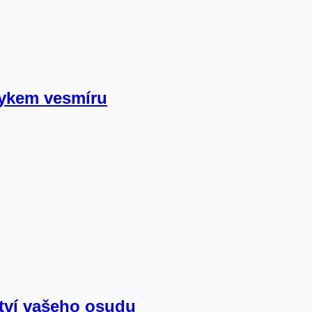
zykem vesmíru
tví vašeho osudu