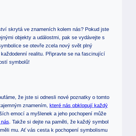
ství skrytá ve znameních kolem nás? Pokud jste
jnými objekty a událostmi, pak se vydávejte s
ymbolice se otevře zcela nový svět plný
aždodenní realitu. Připravte se na fascinující
ostí symbolů!
oufáme, že jste si odnesli nové poznatky o tomto
t tajemným znamením,
které nás obklopují každý
ubších emocí a myšlenek a jeho pochopení může
 nás
. Takže si dejte na paměti, že každý symbol
zuměli mu. Ať vás cesta k pochopení symbolismu