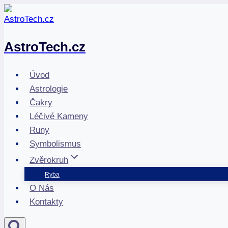
Přeskočit
na
obsah
AstroTech.cz
Úvod
Astrologie
Čakry
Léčivé Kameny
Runy
Symbolismus
Zvěrokruh
Ryba
O Nás
Kontakty