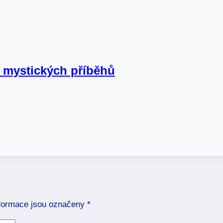
y mystických příběhů
formace jsou označeny
*