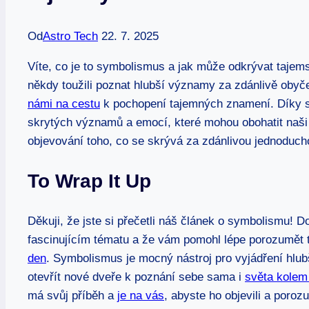
Od
Astro Tech
22. 7. 2025
Víte, co je to symbolismus a jak může odkrývat tajem
někdy toužili poznat hlubší významy za zdánlivě obyče
námi na cestu
k pochopení tajemných znamení. Díky s
skrytých významů a emocí, které mohou obohatit naši k
objevování toho, co se skrývá za zdánlivou jednoduch
To Wrap It Up
Děkuji, že jste si přečetli náš článek o symbolismu! D
fascinujícím tématu a že vám pomohl lépe porozumě
den
. Symbolismus je mocný nástroj pro vyjádření hl
otevřít nové dveře k poznání sebe sama i
světa kolem
má svůj příběh a
je na vás
, abyste ho objevili a poro