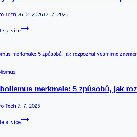
ro Tech
26. 2. 2026
12. 7. 2026
Znaky
te si více
symbolismu:
Klíč
k
odemčení
tajemství
lismus
vašeho
osudu
bolismus merkmale: 5 způsobů, jak ro
ro Tech
7. 7. 2025
Symbolismus
te si více
merkmale:
5