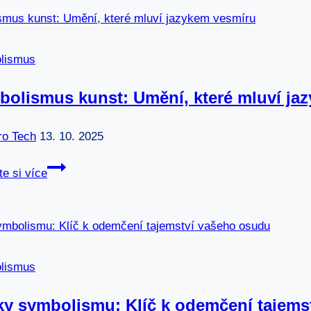
manifest
symbolismu:
Prohlášení
lismus
pro
novou
olismus kunst: Umění, které mluví ja
éru
astrologie
ro Tech
13. 10. 2025
Symbolismus
te si více
kunst:
Umění,
které
mluví
jazykem
lismus
vesmíru
y symbolismu: Klíč k odemčení tajems