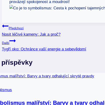
provázejí spokojenost a moudrost!
Navigace
Předchozí
Nosit léčivé kameny: Jak a proč?
pro
Další
příspěvek
Tygří oko: Ochránce vaší energie a sebevědomí
 příspěvky
lismus
olismus malířství: Barvy a tvary odhalu