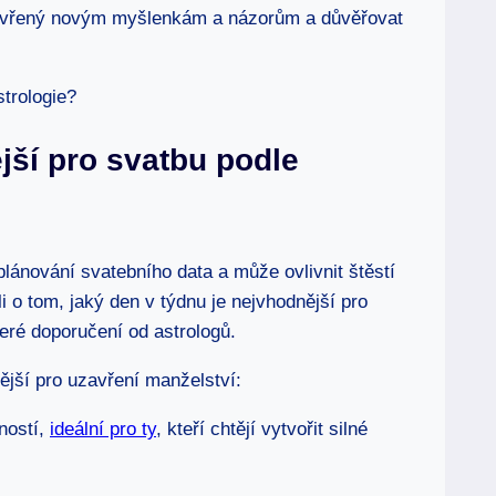
otevřený novým myšlenkám a⁤ názorům a důvěřovat​
jší​ pro svatbu podle⁢
ři plánování svatebního data a​ může ovlivnit štěstí
i o tom, jaký den v týdnu je nejvhodnější ​pro
eré ​doporučení ​od ​astrologů.
ější ‌pro uzavření ​manželství:
ostí, ‍
ideální pro ty
, kteří‍ chtějí vytvořit⁤ silné