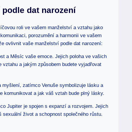
⁢podle⁣ dat‍ narození
líčovou roli⁤ ve vašem manželství ‌a vztahu jako
komunikaci,⁣ porozumění a⁢ harmonii ve vašem‍
že ovlivnit vaše manželství podle dat narození:
 a Měsíc‍ vaše emoce. Jejich⁢ poloha ⁢ve⁢ vašich‍
 ve vztahu a jakým⁢ způsobem budete ⁢vyjadřovat
 ​myšlení, zatímco Venuše ⁣symbolizuje lásku a
 komunikovat a ⁣jak váš vztah ⁢bude plný lásky.
o ‌Jupiter je‌ spojen s expanzí a ⁢rozvojem. Jejich
š‌ sexuální život a⁤ schopnost společného růstu.