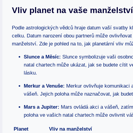
Vliv planet ‌na vaše manželství 
Podle ⁤astrologických ​vědců hraje datum vaší svatby k
celku. Datum narození obou⁣ partnerů může ovlivňovat 
manželství. Zde je pohled na to, jak planetární vliv mů
Slunce a Měsíc:
Slunce symbolizuje vaši osobnost
natal chartech může ukázat, jak ‍se budete ⁢cítit
lásku.
Merkur a Venuše:
Merkur ovlivňuje komunikaci a
vášeň. Jejich poloha může naznačovat, jak budete
Mars a Jupiter:
Mars⁢ ovládá akci‍ a vášeň, zatímc
poloha ve vašich⁢ natal chartech může ovlivnit vá
Planet
Vliv na manželství