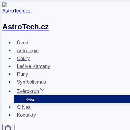
Přeskočit
na
obsah
AstroTech.cz
Úvod
Astrologie
Čakry
Léčivé Kameny
Runy
Symbolismus
Zvěrokruh
Ryba
O Nás
Kontakty