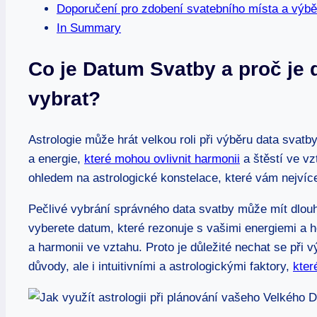
Doporučení pro zdobení svatebního místa a výběr 
In Summary
Co je ‍Datum Svatby a proč je d
vybrat?
Astrologie ⁣může hrát velkou roli při výběru data svatby
a ⁢energie,
které mohou ovlivnit harmonii
‍ a štěstí ve v
⁤ohledem⁤ na ​astrologické konstelace, které vám nejvíce
Pečlivé vybrání správného data svatby může mít dlouho
vyberete datum, ⁢které⁢ rezonuje s vašimi ‍energiemi ⁢a 
‍a harmonii​ ve vztahu.⁤ Proto je důležité nechat se při
důvody, ale i intuitivními ‌a astrologickými faktory,‍
kter