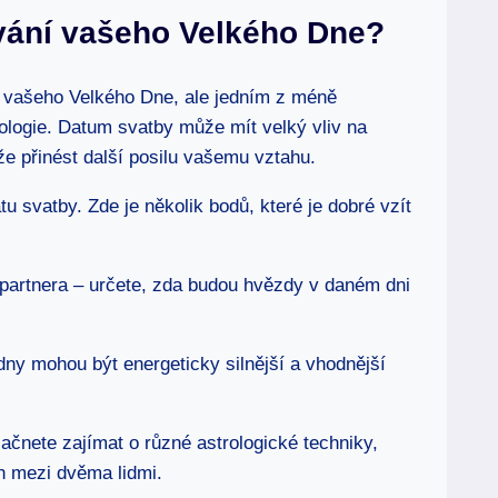
nování vašeho Velkého Dne?
í⁤ vašeho Velkého Dne,⁢ ale ‍jedním z méně
trologie. Datum‌ svatby⁢ může mít velký vliv​ na
e přinést ⁣další⁢ posilu vašemu vztahu.
⁣ svatby. Zde⁤ je ​několik bodů, ⁢které je dobré vzít
o partnera – určete, zda budou hvězdy v⁤ daném dni⁤
 dny ‌mohou být energeticky ⁤silnější a ‍vhodnější
čnete zajímat o různé astrologické techniky,⁤
h⁣ mezi dvěma lidmi.