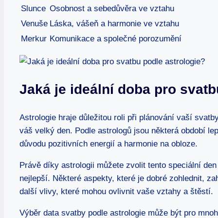
Slunce
Osobnost a sebedůvěra ve vztahu
Venuše
Láska,⁤ vášeň ‌a ⁢harmonie ve ⁤vztahu
Merkur
Komunikace a společné‌ porozumění
Jaká je ideální doba‍ pro​ svat
Astrologie ‍hraje důležitou ​roli ‌při plánování vaší ⁢svat
‌váš velký den.‍ Podle astrologů jsou některá období lep
důvodu pozitivních energií a harmonie na ⁢obloze.
Právě díky astrologii můžete zvolit tento speciální den
nejlepší. Některé ⁣aspekty, které je dobré zohlednit, za
další ⁣vlivy, které ⁤mohou ovlivnit vaše vztahy ‍a štěstí.
Výběr data svatby podle astrologie⁤ může být pro ⁣mnoh