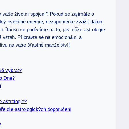
a vaše ⁢životní spojení? Pokud se zajímáte o
de plný hvězdné energie,⁤ nezapomeňte zvážit datum
m ⁤článku se podíváme ‌na to, jak může astrologie
 vztah. Připravte se⁢ na emocionální a⁤
livu na ⁤vaše šťastné manželství!
ivě vybrat?
ho Dne?
í
e⁢ astrologie?
ře‌ dle astrologických doporučení
?