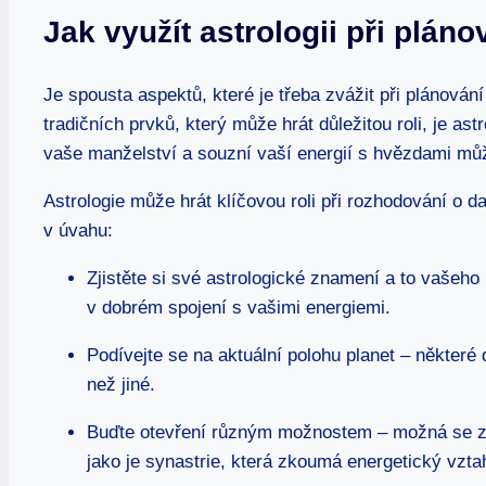
Jak využít astrologii⁤ při plá
Je spousta‌ aspektů, které je třeba zvážit při plánován
tradičních prvků,⁢ který může⁢ hrát důležitou ‍roli, ⁣je as
vaše ​manželství a souzní vaší energií s ⁤hvězdami můž
Astrologie může hrát ⁣klíčovou roli při rozhodování o datu
v úvahu:
Zjistěte⁤ si své ⁢astrologické znamení a to vašeh
v dobrém spojení ‌s vašimi energiemi.
Podívejte se na‌ aktuální polohu ‍planet​ – některé​
než jiné.
Buďte⁣ otevření ‌různým možnostem⁣ – možná se za
jako je synastrie, která ‍zkoumá energetický vzta