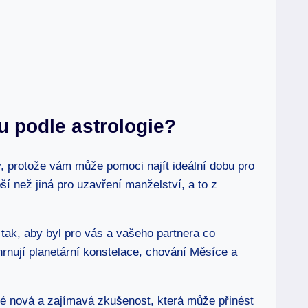
bu ‍podle astrologie?
by, protože vám⁤ může ⁣pomoci najít ideální ‍dobu ⁣pro
ší než jiná ​pro ⁤uzavření manželství, a to z
 tak, aby byl pro vás a vašeho partnera ⁢co
hrnují planetární⁢ konstelace, chování Měsíce a‍
é‍ nová ​a zajímavá zkušenost, která může ⁤přinést