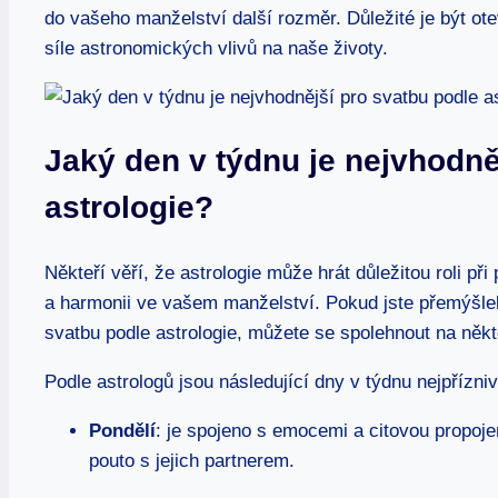
do vašeho⁢ manželství další rozměr. Důležité ⁢je být 
síle astronomických vlivů na naše životy.
Jaký⁤ den v ⁣týdnu je nejvhodně
astrologie?
Někteří věří, že⁤ astrologie ‌může hrát důležitou ⁢roli ⁤p
a harmonii ve ​vašem manželství. ​Pokud ​jste přemýšlel
svatbu ​podle astrologie,⁣ můžete ​se​ spolehnout na​ někt
Podle ⁣astrologů‍ jsou následující dny v týdnu nejpřízniv
Pondělí
: ​je spojeno⁣ s emocemi a citovou propojen
pouto s jejich partnerem.