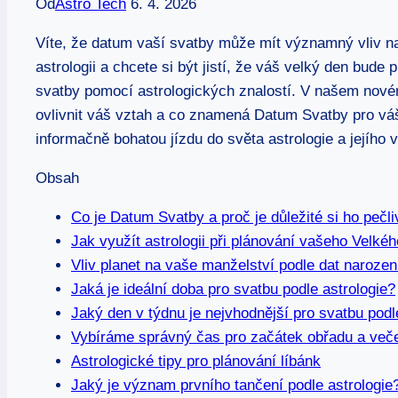
Od
Astro Tech
6. 4. 2026
Víte,⁣ že ⁣datum vaší svatby může mít významný vliv n
⁣astrologii‍ a chcete si být jistí, že váš velký‍ den bu
svatby pomocí‍ astrologických⁢ znalostí.⁢ V našem nové
ovlivnit váš vztah ⁤a‌ co znamená Datum ⁤Svatby pro váš
informačně bohatou jízdu do světa astrologie a jejího v
Obsah
Co je ‍Datum Svatby a proč je důležité si ho ‍pečl
Jak využít astrologii⁤ při plánování vašeho Velké
Vliv planet ‌na vaše manželství ⁢podle⁣ dat‍ narozen
Jaká je ideální doba‍ pro​ svatbu ‍podle astrologie?
Jaký⁤ den v ⁣týdnu je nejvhodnější​ pro svatbu podl
Vybíráme správný čas‌ pro začátek obřadu⁢ a veče
Astrologické⁣ tipy pro plánování líbánk
Jaký je⁣ význam⁣ prvního tančení⁣ podle astrologie