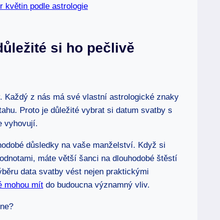
květin ‍podle astrologie
ůležité si ho ‍pečlivě
. Každý‍ z nás má své ⁣vlastní ⁢astrologické znaky
ztahu. Proto je důležité vybrat si datum svatby s
⁤ vyhovují.
dobé ⁣důsledky na⁣ vaše⁢ manželství.⁤ Když si
hodnotami, máte větší šanci na⁣ dlouhodobé‍ štěstí
 výběru data svatby vést nejen praktickými
é mohou mít
do budoucna významný vliv.