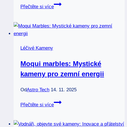
Brazilianit:
Přečtěte si více
Exotický
kámen
pro
lásku
a
Léčivé Kameny
harmonii
Moqui marbles: Mystické
kameny pro zemní energii
Od
Astro Tech
14. 11. 2025
Moqui
Přečtěte si více
marbles:
Mystické
kameny