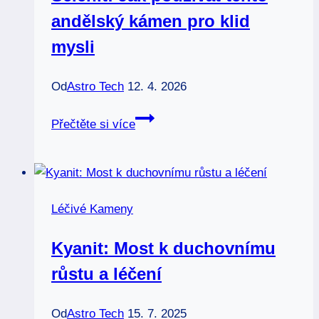
andělský kámen pro klid
mysli
Od
Astro Tech
12. 4. 2026
Selenit:
Přečtěte si více
Jak
používat
tento
andělský
Léčivé Kameny
kámen
pro
Kyanit: Most k duchovnímu
klid
růstu a léčení
mysli
Od
Astro Tech
15. 7. 2025