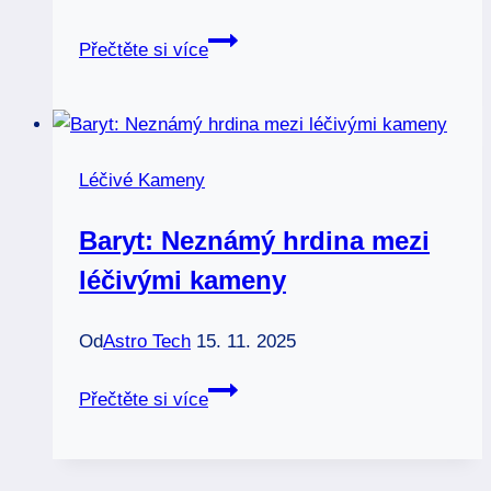
Kyanit:
Přečtěte si více
Most
k
duchovnímu
růstu
Léčivé Kameny
a
léčení
Baryt: Neznámý hrdina mezi
léčivými kameny
Od
Astro Tech
15. 11. 2025
Baryt:
Přečtěte si více
Neznámý
hrdina
mezi