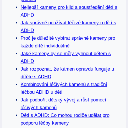
Nejlepší kameny pro klid a soustředění dětí s
ADHD
Jak správně používat léčivé kameny u dětí s
ADHD
Proč je důležité vybírat správné kameny pro
každé dítě individuálně
Jaké kameny by se měly vyhnout dětem s
ADHD
Jak rozpoznat, že kámen opravdu funguje u
dítěte s ADHD
Kombinování léčivých kamenů s tradiční
léčbou ADHD u dětí
Jak podpořit dětský vývoj a růst pomocí
léčivých kamenů
Děti s ADHD: Co mohou rodiče udělat pro
podporu léčby kameny