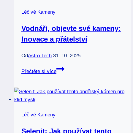
pro
Léčivé Kameny
zemní
energii
Vodnáři, objevte své kameny:
Inovace a přátelství
Od
Astro Tech
31. 10. 2025
Vodnáři,
Přečtěte si více
objevte
své
kameny:
Inovace
a
Léčivé Kameny
přátelství
Selenit: Jak používat tento