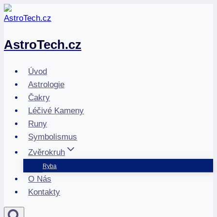
Přeskočit
na
obsah
AstroTech.cz
Úvod
Astrologie
Čakry
Léčivé Kameny
Runy
Symbolismus
Zvěrokruh
Ryba
O Nás
Kontakty