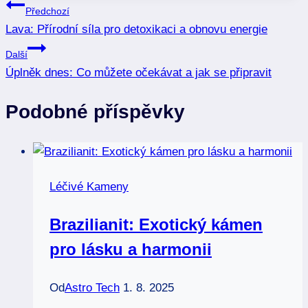
Navigace
Předchozí
Lava: Přírodní síla pro detoxikaci a obnovu energie
pro
Další
příspěvek
Úplněk dnes: Co můžete očekávat a jak se připravit
Podobné příspěvky
Léčivé Kameny
Brazilianit: Exotický kámen
pro lásku a harmonii
Od
Astro Tech
1. 8. 2025