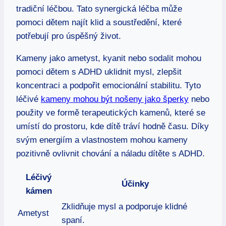
tradiční léčbou. Tato synergická léčba může
pomoci dětem najít klid a soustředění, které
potřebují pro úspěšný život.
Kameny jako ametyst, kyanit nebo sodalit mohou
pomoci dětem s ADHD uklidnit mysl, zlepšit
koncentraci a podpořit emocionální stabilitu. Tyto
léčivé
kameny mohou být nošeny jako šperky
nebo
použity ve formě terapeutických kamenů, které se
umístí do prostoru, kde dítě tráví hodně času. Díky
svým energiím a vlastnostem mohou kameny
pozitivně ovlivnit chování a náladu dítěte s ADHD.
Léčivý
Účinky
kámen
Zklidňuje mysl a podporuje klidné
Ametyst
spaní.