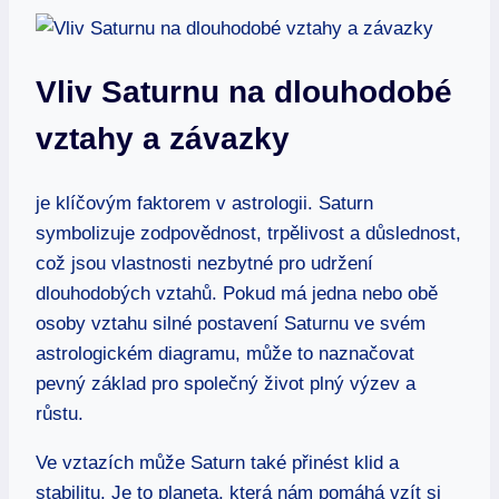
Vliv Saturnu na dlouhodobé
vztahy a⁤ závazky
je⁤ klíčovým faktorem v astrologii. Saturn
symbolizuje zodpovědnost,⁣ trpělivost a důslednost,
což jsou⁢ vlastnosti nezbytné pro udržení
dlouhodobých vztahů.‌ Pokud⁤ má‌ jedna nebo obě
osoby vztahu silné postavení Saturnu ⁣ve⁤ svém
astrologickém ⁣diagramu, může⁤ to naznačovat
pevný základ pro ⁤společný život plný výzev a ​
růstu.
Ve vztazích může Saturn‌ také přinést klid a
stabilitu.‌ Je to planeta, která nám pomáhá vzít si