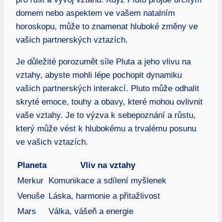
domem nebo⁢ aspektem‌ ve vašem natalním
horoskopu, může to znamenat hluboké změny ve
vašich ⁢partnerských vztazích.
Je důležité porozumět síle Pluta a jeho vlivu na
vztahy, abyste mohli lépe⁣ pochopit dynamiku
vašich partnerských interakcí. Pluto ⁣může odhalit
skryté⁤ emoce,​ touhy a⁤ obavy, které mohou ovlivnit
vaše vztahy. Je to výzva k sebepoznání ‌a růstu,
který⁣ může vést ‍k hlubokému a trvalému posunu⁢
ve vašich vztazích.
Planeta
Vliv na​ vztahy
Merkur
Komunikace a ⁣sdílení myšlenek
Venuše
Láska,⁢ harmonie‌ a přitažlivost
Mars
Válka, vášeň a energie