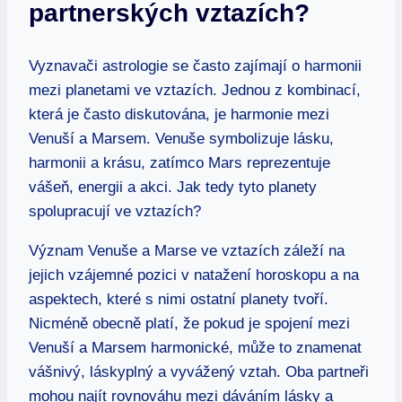
partnerských ​vztazích?
Vyznavači astrologie se​ často zajímají o harmonii
mezi planetami ve vztazích. Jednou z⁤ kombinací,
která‍ je ​často diskutována, je harmonie mezi
Venuší a Marsem. Venuše symbolizuje lásku,
harmonii a krásu, ⁣zatímco Mars reprezentuje
vášeň, energii a akci. Jak tedy tyto planety
spolupracují ve ‌vztazích?
Význam Venuše a ⁤Marse ve vztazích záleží na⁣
jejich vzájemné pozici v ⁣natažení horoskopu a na
aspektech,​ které‌ s⁣ nimi ostatní planety tvoří.
‍Nicméně obecně platí, že pokud je ⁤spojení mezi
Venuší a Marsem⁣ harmonické, může to znamenat
vášnivý, láskyplný a vyvážený vztah. Oba partneři⁤
mohou najít rovnováhu⁣ mezi​ dáváním⁤ lásky ⁤a