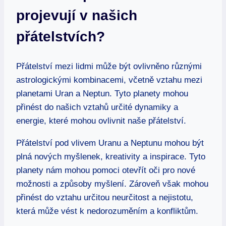
⁣projevují⁣ v ⁢našich
přátelstvích?
Přátelství⁢ mezi lidmi může​ být ovlivněno různými
astrologickými kombinacemi, včetně ​vztahu mezi
planetami Uran a‌ Neptun. Tyto planety mohou⁣
přinést ​do⁤ našich vztahů určité‌ dynamiky a
energie,​ které mohou ⁢ovlivnit naše přátelství.
Přátelství pod vlivem Uranu ‍a Neptunu⁤ mohou být
plná nových‌ myšlenek, kreativity a ⁤inspirace. Tyto
⁣planety nám mohou pomoci otevřít ⁤oči pro‌ nové​
možnosti‍ a způsoby ‍myšlení.⁤ Zároveň však mohou
‌přinést‍ do‌ vztahu určitou ⁢neurčitost a nejistotu,​
která‌ může vést k nedorozuměním a konfliktům.