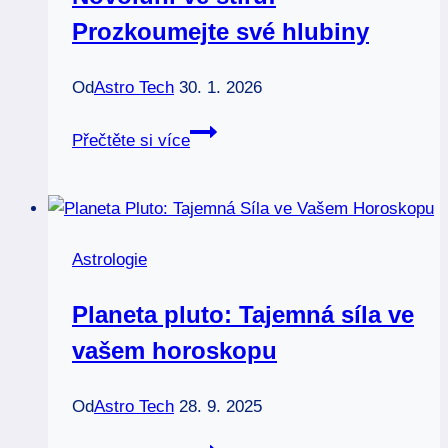
dosah
Prozkoumejte své hlubiny
Od
Astro Tech
30. 1. 2026
Novoluní
Přečtěte si více
ve
štíru:
Prozkoumejte
své
Astrologie
hlubiny
Planeta pluto: Tajemná síla ve
vašem horoskopu
Od
Astro Tech
28. 9. 2025