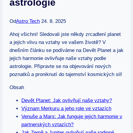
astrologie
Od
Astro Tech
24. 8. 2025
Ahoj všichni! Sledovali jste někdy zrcadlení planet⁤
a jejich ‍vlivu na vztahy ve‌ vašem životě? V
⁤dnešním článku ⁢se podíváme ‍na ​Devět‍ Planet a jak⁢
jejich harmonie ovlivňuje naše vztahy podle
astrologie.‌ Připravte se ⁤na objevování nových
poznatků a proniknutí do tajemství kosmických⁤ sil!
Obsah
Devět Planet: Jak ovlivňují naše vztahy?
Význam⁢ Merkuru a jeho role ve vztazích
Venuše a Mars: Jak funguje jejich‍ harmonie v
partnerských ​vztazích?
Jak Země a Jupiter​ ovlivňují naše⁤ rodinné​