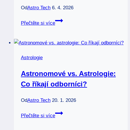
Od
Astro Tech
6. 4. 2026
Listopadové
Přečtěte si více
novoluní:
Transformace
a
regenerace
Astrologie
Astronomové vs. Astrologie:
Co říkají odborníci?
Od
Astro Tech
20. 1. 2026
Astronomové
Přečtěte si více
vs.
Astrologie: