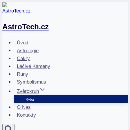
Přeskočit
na
obsah
AstroTech.cz
Úvod
Astrologie
Čakry
Léčivé Kameny
Runy
Symbolismus
Zvěrokruh
Ryba
O Nás
Kontakty