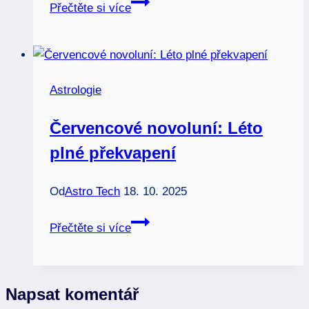
Planeta
Přečtěte si více
pluto:
Tajemná
síla
ve
Astrologie
vašem
horoskopu
Červencové novoluní: Léto
plné překvapení
Od
Astro Tech
18. 10. 2025
Červencové
Přečtěte si více
novoluní:
Léto
plné
Napsat komentář
překvapení