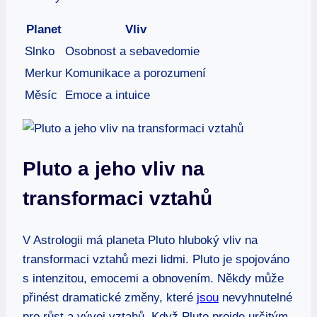
Planet
Vliv
Slnko
Osobnost a sebavedomie
Merkur
Komunikace a porozumení
Měsíc
Emoce a intuice
Pluto a jeho vliv na
transformaci vztahů
V Astrologii⁢ má planeta Pluto hluboký vliv na
transformaci vztahů mezi lidmi. Pluto⁤ je⁢ spojováno‌
s intenzitou, emocemi a obnovením.⁤ Někdy může
přinést ‍dramatické změny, které
jsou
nevyhnutelné
pro ⁢růst a vývoj vztahů. ⁢Když Pluto projde‌ určitým