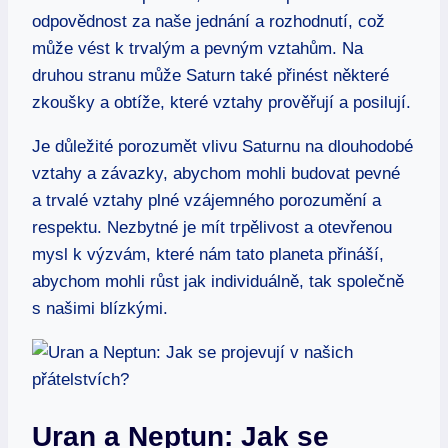
odpovědnost za naše jednání‍ a ‌rozhodnutí, ​což
může vést k trvalým a pevným vztahům. Na
‌druhou stranu může Saturn také​ přinést některé
zkoušky a ‌obtíže,‌ které​ vztahy prověřují a posilují.
Je důležité porozumět vlivu Saturnu na⁢ dlouhodobé
‍vztahy ‌a závazky, abychom ⁣mohli budovat pevné
a trvalé vztahy​ plné vzájemného porozumění a
respektu. Nezbytné je⁢ mít‍ trpělivost a otevřenou
mysl k výzvám, které nám tato planeta přináší,
abychom mohli ‍růst jak individuálně, tak společně
s ⁢našimi blízkými.
Uran a Neptun: Jak se