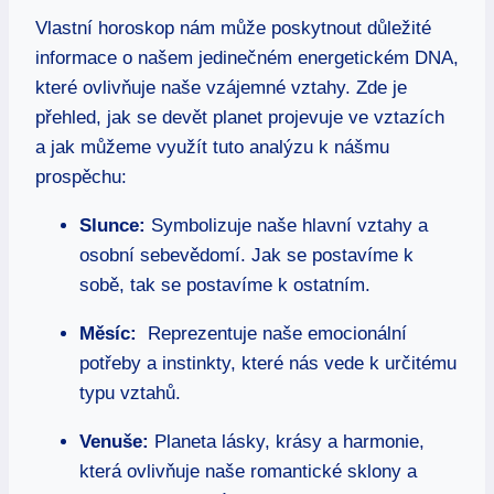
Vlastní horoskop nám může poskytnout důležité
‌informace​ o našem jedinečném energetickém⁢ DNA,‍
které ovlivňuje naše vzájemné vztahy. Zde je​
přehled, ‌jak se devět planet projevuje ve vztazích
a jak můžeme využít tuto analýzu k⁢ nášmu
prospěchu:
Slunce:
Symbolizuje naše hlavní vztahy a
osobní sebevědomí. Jak se postavíme k
sobě, tak ⁤se⁤ postavíme ‍k ostatním.
Měsíc:
​ Reprezentuje naše emocionální
potřeby​ a instinkty, ⁣které nás ⁢vede k určitému
typu vztahů.
Venuše:
Planeta lásky, krásy a harmonie,
která ovlivňuje naše romantické ‌sklony ⁣a