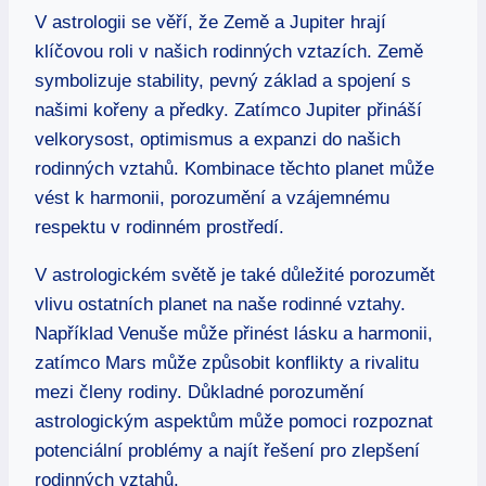
V astrologii ⁣se ⁣věří, že Země a ⁤Jupiter hrají
klíčovou ⁢roli v našich rodinných‍ vztazích. Země
symbolizuje stability, pevný základ a spojení ⁢s
našimi kořeny a⁤ předky. Zatímco Jupiter přináší
velkorysost, optimismus a expanzi do ‌našich⁤
rodinných‌ vztahů. Kombinace‍ těchto planet může
vést k harmonii, porozumění a vzájemnému
respektu ‌v rodinném prostředí.
V astrologickém světě je také důležité porozumět
vlivu ostatních ‍planet na naše⁤ rodinné​ vztahy.⁤
Například⁤ Venuše může přinést lásku a harmonii,
zatímco Mars může⁣ způsobit konflikty a rivalitu
mezi členy rodiny.‌ Důkladné porozumění
astrologickým aspektům může pomoci rozpoznat
potenciální problémy a najít ⁣řešení pro zlepšení
rodinných vztahů.