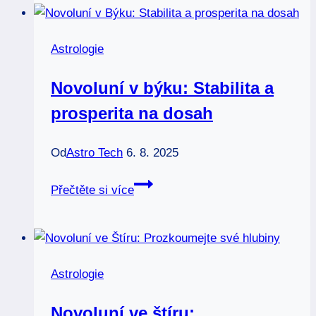
Co
říkají
Astrologie
odborníci?
Novoluní v býku: Stabilita a
prosperita na dosah
Od
Astro Tech
6. 8. 2025
Novoluní
Přečtěte si více
v
býku:
Stabilita
a
Astrologie
prosperita
na
Novoluní ve štíru: