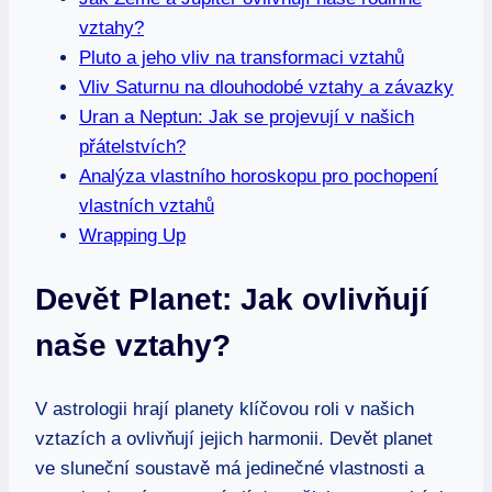
vztahy?
Pluto a jeho vliv na transformaci vztahů
Vliv Saturnu na dlouhodobé vztahy a⁤ závazky
Uran a Neptun: Jak se ⁣projevují⁣ v ⁢našich
přátelstvích?
Analýza vlastního horoskopu ‌pro pochopení
vlastních⁤ vztahů
Wrapping Up
Devět Planet: Jak ovlivňují
naše vztahy?
V astrologii hrají planety klíčovou ‌roli v ‍našich⁢
vztazích a ovlivňují jejich harmonii. Devět⁣ planet‍
ve sluneční soustavě má​ jedinečné vlastnosti ⁤a