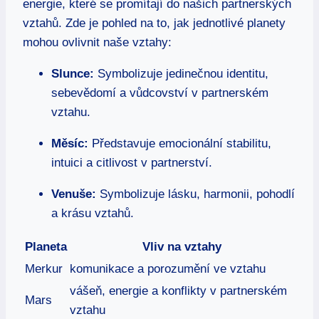
energie, které se promítají do ⁣našich partnerských
vztahů. Zde​ je pohled na to, jak⁣ jednotlivé planety
mohou ⁢ovlivnit naše vztahy:
Slunce:
Symbolizuje ‍jedinečnou identitu,
sebevědomí a ⁤vůdcovství v partnerském ​
vztahu.
Měsíc:
Představuje emocionální stabilitu,
intuici‌ a citlivost v partnerství.
Venuše:
Symbolizuje lásku, harmonii, pohodlí
a krásu vztahů.
Planeta
Vliv na vztahy
Merkur
komunikace a ​porozumění ve vztahu
vášeň, energie a ​konflikty ‌v ‌partnerském
Mars
vztahu