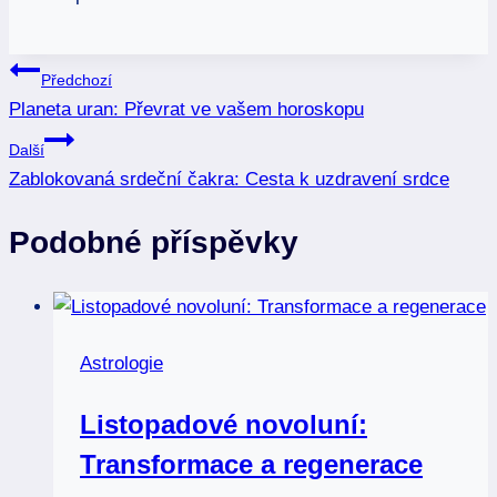
Navigace
Předchozí
Planeta uran: Převrat ve vašem horoskopu
pro
Další
příspěvek
Zablokovaná srdeční čakra: Cesta k uzdravení srdce
Podobné příspěvky
Astrologie
Listopadové novoluní:
Transformace a regenerace