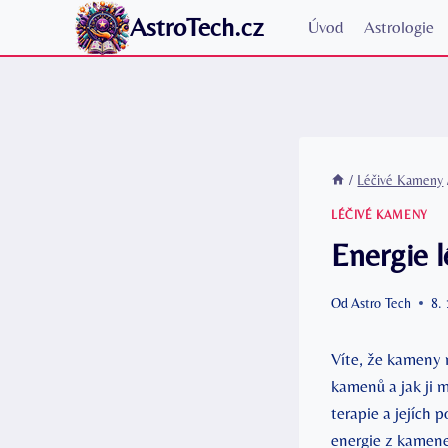
Přeskočit
AstroTech.cz
Úvod
Astrologie
na
obsah
/
Léčivé Kameny
LÉČIVÉ KAMENY
Energie l
Od
Astro Tech
8.
Víte, že kameny 
kamenů a jak ji 
terapie a jejích 
energie z kamene?