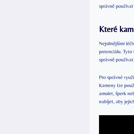
správně používa
Které kame
Nejsilnějšími lé
potenciálu. Tyto 
správně používat
Pro správné využi
Kameny lze použí
amulet, šperk neb
nabíjet, aby jejic