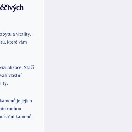
léčivých
bytu a vitality.
tů, které vám
izualizace. Stačí
vaší vlastní
lity.
kamenů je jejich
enín mohou
Umístění kamenů