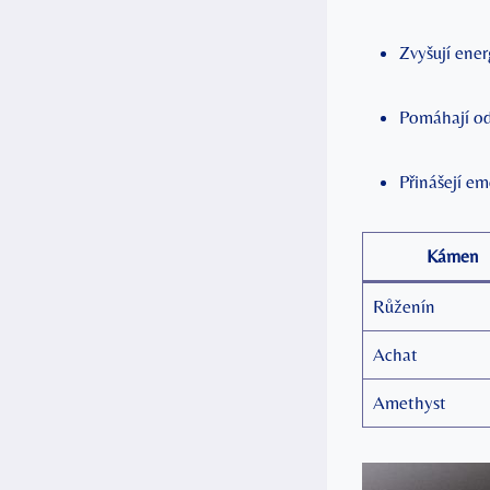
Zvyšují ener
Pomáhají od
Přinášejí em
Kámen
Růženín
Achat
Amethyst