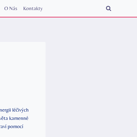
O Nás
Kontakty
ergii léčivých
 světa kamenné
draví pomocí