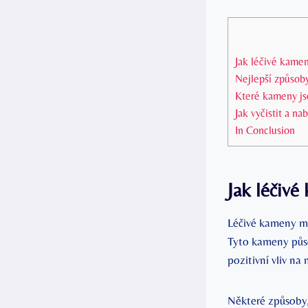
Jak léčivé kamen
Nejlepší způsob
Které kameny jso
Jak vyčistit a na
In Conclusion
Jak léčivé
Léčivé kameny maj
Tyto kameny působ
pozitivní vliv na
Některé způsoby,