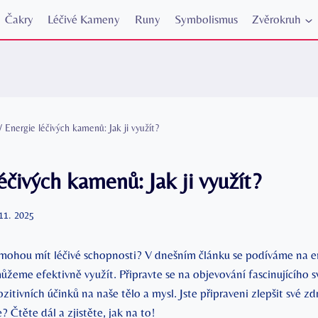
Čakry
Léčivé Kameny
Runy
Symbolismus
Zvěrokruh
/
Energie léčivých kamenů: Jak ji využít?
éčivých kamenů: Jak ji využít?
 11. 2025
mohou mít léčivé schopnosti? V dnešním článku se podíváme na en
můžeme efektivně využít. Připravte se na objevování fascinujícího
pozitivních účinků na naše tělo a mysl. Jste připraveni zlepšit své z
 Čtěte dál a zjistěte, jak na to!