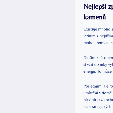
Nejlepší z
kamenů
Existuje mnoho zp
Jedním z nejúčin
mohou pomoci nal
Dalším způsobem, 
si vzít do ruky 
energií. To může 
Posledním, ale r
umístění v domě 
působit jako och
na strategických