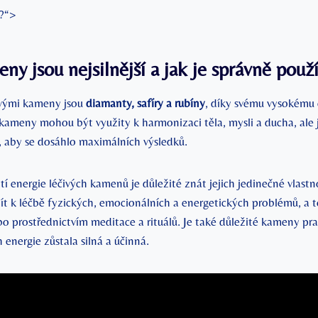
t?“>
ny jsou nejsilnější a jak je správně použ
čivými kameny jsou
diamanty, safíry a rubíny
, díky svému vysokému
kameny mohou být využity k harmonizaci těla, mysli a ducha, ale j
, aby se dosáhlo maximálních výsledků.
tí energie léčivých kamenů je důležité znát jejich jedinečné vlastn
t k léčbě fyzických, emocionálních a energetických problémů, a t
o prostřednictvím meditace a rituálů. Je také důležité kameny prav
h energie zůstala silná a účinná.