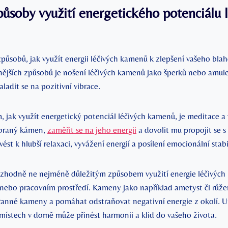
působy využití energetického potenciálu 
ůsobů, jak využít energii léčivých kamenů k zlepšení vašeho blaho
nějších způsobů je nošení léčivých kamenů jako šperků nebo amule
adit se na pozitivní vibrace.
jak využít energetický potenciál léčivých kamenů, je meditace a v
vybraný kámen,
zaměřit se na jeho energii
a dovolit mu propojit se s 
vést k hlubší relaxaci, vyvážení energií a posílení emocionální stabi
ozhodně ne nejméně důležitým způsobem využití energie léčivých 
nebo pracovním prostředí. Kameny jako například ametyst či růž
ranné kameny a pomáhat odstraňovat negativní energie z okolí. 
 místech v domě může přinést harmonii a klid do vašeho života.