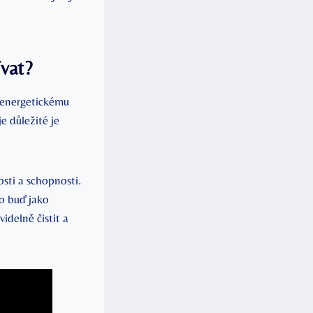
ívat?
 energetickému
e důležité je
osti a schopnosti.
o buď jako
idelně čistit a