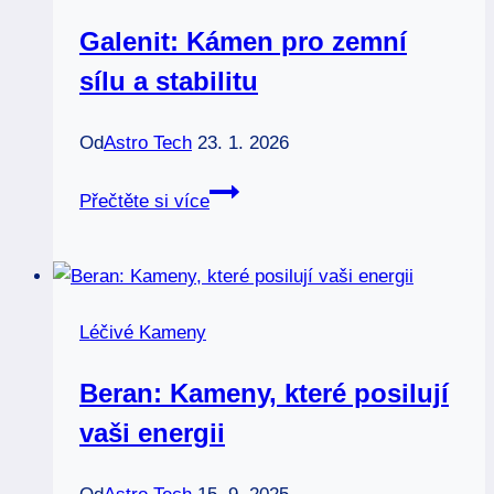
Galenit: Kámen pro zemní
sílu a stabilitu
Od
Astro Tech
23. 1. 2026
Galenit:
Přečtěte si více
Kámen
pro
zemní
sílu
Léčivé Kameny
a
stabilitu
Beran: Kameny, které posilují
vaši energii