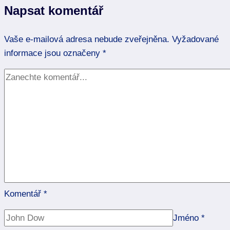
Napsat komentář
a
harmonii
Vaše e-mailová adresa nebude zveřejněna.
Vyžadované
informace jsou označeny
*
Komentář
*
Jméno
*