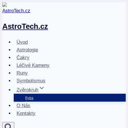
Přeskočit
na
obsah
AstroTech.cz
Úvod
Astrologie
Čakry
Léčivé Kameny
Runy
Symbolismus
Zvěrokruh
Ryba
O Nás
Kontakty