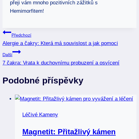
přeji vám mnoho pozitivních zážitků s
Hemimorfitem!
Navigace
Předchozí
Alergie a čakry: Která má souvislost a jak pomoci
pro
Další
příspěvek
7 čakra: Vrata k duchovnímu probuzení a osvícení
Podobné příspěvky
Léčivé Kameny
Magnetit: Přitažlivý kámen