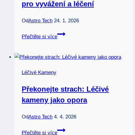
pro vyvážení a léčení
Od
Astro Tech
24. 1. 2026
Magnetit:
Přečtěte si více
Přitažlivý
kámen
pro
vyvážení
Léčivé Kameny
a
léčení
Překonejte strach: Léčivé
kameny jako opora
Od
Astro Tech
4. 4. 2026
Překonejte
Přečtěte si více