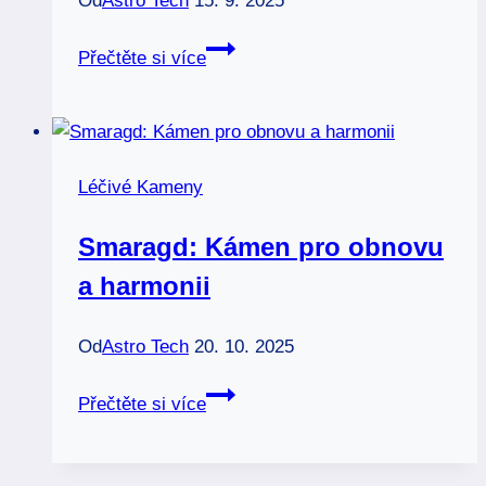
Od
Astro Tech
15. 9. 2025
Beran:
Přečtěte si více
Kameny,
které
posilují
vaši
Léčivé Kameny
energii
Smaragd: Kámen pro obnovu
a harmonii
Od
Astro Tech
20. 10. 2025
Smaragd:
Přečtěte si více
Kámen
pro
obnovu