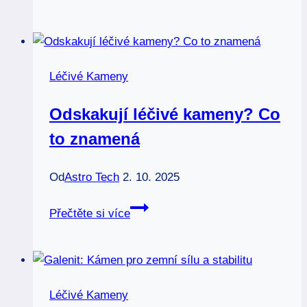
strach:
Léčivé
kameny
jako
Léčivé Kameny
opora
Odskakují léčivé kameny? Co
to znamená
Od
Astro Tech
2. 10. 2025
Odskakují
Přečtěte si více
léčivé
kameny?
Co
to
Léčivé Kameny
znamená