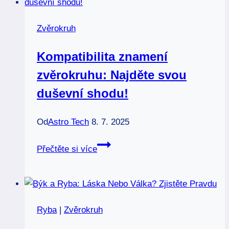
Oheň,
voda,
Zvěrokruh
země,
vzduch!
Kompatibilita znamení
zvěrokruhu: Najděte svou
duševní shodu!
Od
Astro Tech
8. 7. 2025
Kompatibilita
Přečtěte si více
znamení
zvěrokruhu:
Najděte
svou
Ryba
|
Zvěrokruh
duševní
shodu!