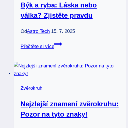
Býk a ryba: Láska nebo
válka? Zjistěte pravdu
Od
Astro Tech
15. 7. 2025
Býk
Přečtěte si více
a
ryba:
Láska
nebo
válka?
Zvěrokruh
Zjistěte
pravdu
Nejzlejší znamení zvěrokruhu:
Pozor na tyto znaky!