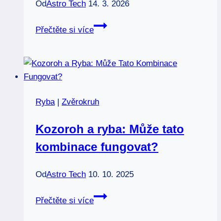
Od
Astro Tech
14. 3. 2026
Nejzlejší
Přečtěte si více
znamení
zvěrokruhu:
Pozor
na
tyto
Ryba
|
Zvěrokruh
znaky!
Kozoroh a ryba: Může tato
kombinace fungovat?
Od
Astro Tech
10. 10. 2025
Kozoroh
Přečtěte si více
a