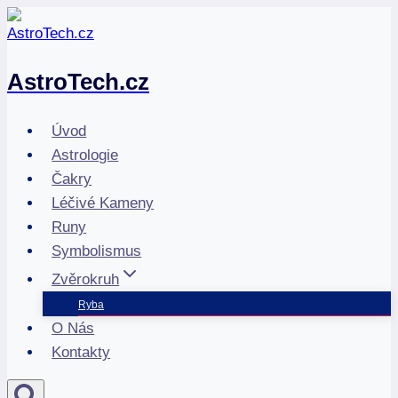
Přeskočit
na
obsah
AstroTech.cz
Úvod
Astrologie
Čakry
Léčivé Kameny
Runy
Symbolismus
Zvěrokruh
Ryba
O Nás
Kontakty