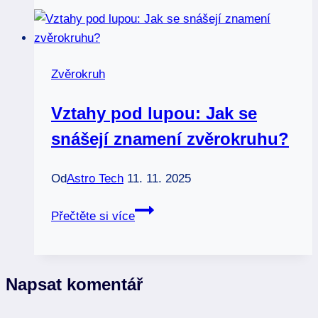
ryba:
Může
tato
kombinace
Zvěrokruh
fungovat?
Vztahy pod lupou: Jak se
snášejí znamení zvěrokruhu?
Od
Astro Tech
11. 11. 2025
Vztahy
Přečtěte si více
pod
lupou:
Jak
Napsat komentář
se
snášejí