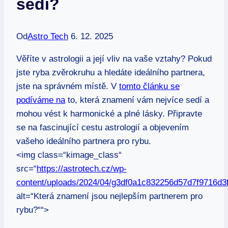
sedí?
Od
Astro Tech
6. 12. 2025
Věříte v astrologii a její vliv na vaše vztahy? Pokud
jste ryba zvěrokruhu a hledáte ideálního partnera,
jste na správném místě. V
tomto článku se
podíváme na
to, která znamení vám nejvíce sedí a
mohou vést k harmonické a plné lásky. Připravte
se na fascinující cestu astrologií a objevením
vašeho ideálního partnera pro rybu.
<img class=“kimage_class“
src=“
https://astrotech.cz/wp-
content/uploads/2024/04/g3df0a1c832256d57d7f9716
alt=“Která znamení jsou nejlepším partnerem pro
rybu?““>