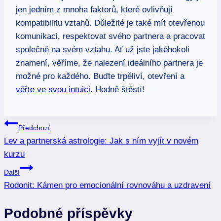
jen jedním z mnoha faktorů, které ovlivňují
kompatibilitu vztahů. Důležité je také mít otevřenou
komunikaci, respektovat svého partnera a pracovat
společně na svém vztahu. Ať už jste jakéhokoli
znamení, věříme, že nalezení ideálního partnera je
možné pro každého. Buďte trpěliví, otevření a
věřte ve svou intuici
. Hodně štěstí!
Navigace
Předchozí
Lev a partnerská astrologie: Jak s ním vyjít v novém
pro
kurzu
příspěvek
Další
Rodonit: Kámen pro emocionální rovnováhu a uzdravení
Podobné příspěvky