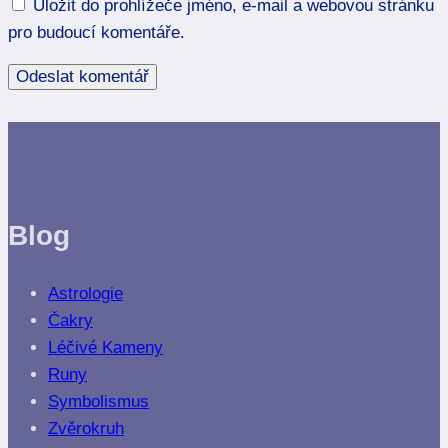
Uložit do prohlížeče jméno, e-mail a webovou stránku
pro budoucí komentáře.
Blog
Astrologie
Čakry
Léčivé Kameny
Runy
Symbolismus
Zvěrokruh