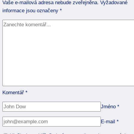
Vaše e-mailová adresa nebude zveřejněna.
znamení
Vyžadované
informace jsou označeny
zvěrokruhu?
*
Komentář
*
Jméno
*
E-mail
*