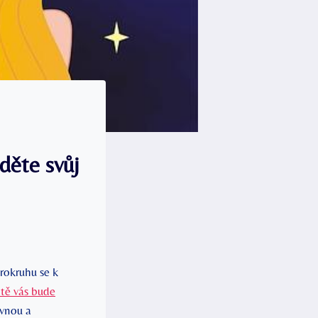
děte svůj
okruhu ‌se k‌
itě vás bude
vnou ‌a