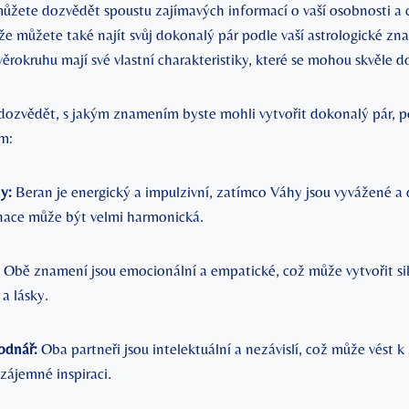
ůžete dozvědět ‌spoustu ‌zajímavých informací o vaší ​osobnosti a c
že⁣ můžete také najít ⁣svůj dokonalý pár podle ​vaší astrologické z
ěrokruhu mají ⁢své vlastní charakteristiky, ⁣které se mohou⁤ skvěle 
ozvědět, s jakým⁢ znamením byste mohli vytvořit dokonalý pár,​ pod
am:
y:
Beran je ⁣energický⁣ a impulzivní, ⁣zatímco Váhy‌ jsou vyvážené ⁢a 
ace může být​ velmi‍ harmonická.
Obě znamení jsou emocionální ‍a empatické,⁢ což může⁤ vytvořit sil
a lásky.
Vodnář:
Oba partneři​ jsou intelektuální​ a nezávislí, což může vést‍ 
vzájemné ⁤inspiraci.