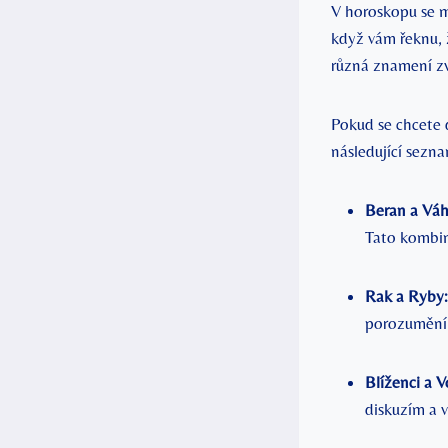
V horoskopu se‌ m
když vám​ řeknu, 
různá znamení‍ zv
Pokud se chcete d
následující sezn
Beran a Váh
Tato kombin
Rak a Ryby:
porozumění 
Blíženci​ a 
diskuzím a ⁣