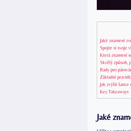
Jaké znamení zvě
Spojte si svoje 
Která znamení se
Skvělý způsob, j
Rady‌ pro párová
Základní pravidl
Jak zvýšit šance
Key Takeaways
Jaké zname