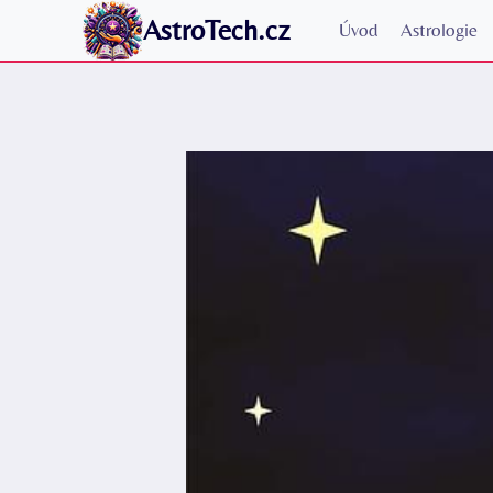
Přeskočit
AstroTech.cz
Úvod
Astrologie
na
obsah