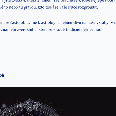
ii a jste zvědaví, která znamení zvěrokruhu‌ se ⁢k⁣ sobě‍ nejlépe ho
vého⁣ nebo tu pravou, kdo dokáže⁣ vaše srdce rozproudít.
ra‌ se často​ obracíme k astrologii a jejímu vlivu na ‍naše vztahy.‍ V
znamení zvěrokruhu, která se k sobě tradičně nejvíce hodí:
roh