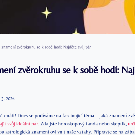
á znamení zvěrokruhu se k sobě hodí: Najděte svůj pár
mení zvěrokruhu se k sobě hodí: Naj
. 3. 2026
 čtenáři!⁣ Dnes se podíváme na fascinující ‌téma​ – jaká znamení zvěr
ajít svůj ideální pár
. Zda jste⁤ horoskopový ⁢fanda nebo skeptik,
urč
ou astrologická znamení ovlivnit naše⁤ vztahy. Připravte se na zába