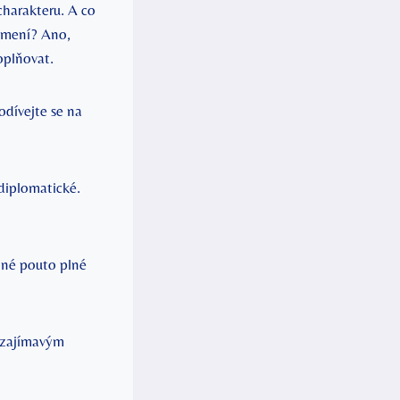
harakteru. A ‍co
namení? Ano,
doplňovat.
ívejte​ se na⁣
‌diplomatické.⁣
né pouto⁢ plné⁤
k zajímavým