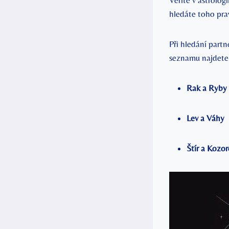
Věříte v ​astrolog
hledáte​ toho pra
Při hledání partne
seznamu najdete 
Rak a Ryby
Lev a‍ Váhy
Štír a Kozo