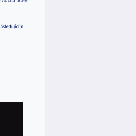
dí? Možná právě
 následujícím