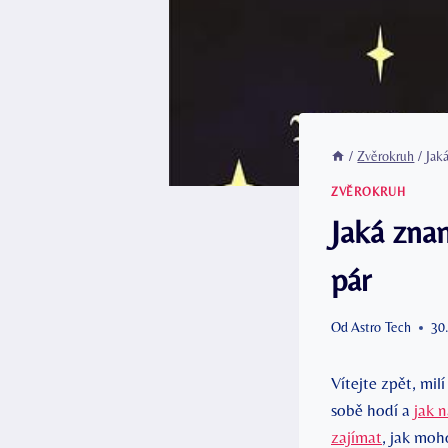
/
Zvěrokruh
/
Jak
ZVĚROKRUH
Jaká zna
pár
Od
Astro Tech
30
Vítejte zpět, milí
sobě⁢ hodí a
jak n
zajímat
, jak moh