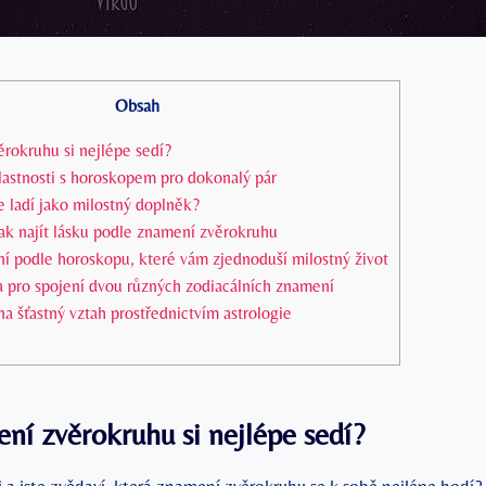
Obsah
rokruhu si nejlépe sedí?
‌vlastnosti s horoskopem pro dokonalý pár
 ladí jako ‌milostný⁤ doplněk?
ak najít lásku ​podle znamení zvěrokruhu
ní ​podle horoskopu, které vám zjednoduší milostný ⁤život
a ⁢pro spojení dvou různých zodiacálních znamení
 na šťastný vztah prostřednictvím astrologie
ní zvěrokruhu si nejlépe sedí?