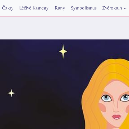
Čakry
Léčivé Kameny
Runy
Symbolismus
Zvěrokruh