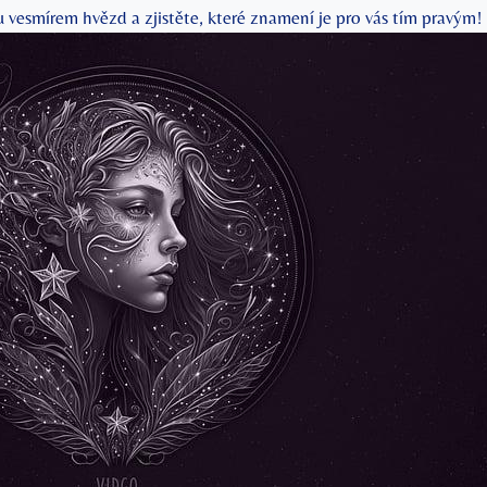
u vesmírem hvězd a zjistěte, které znamení je pro vás tím ⁣pravým!