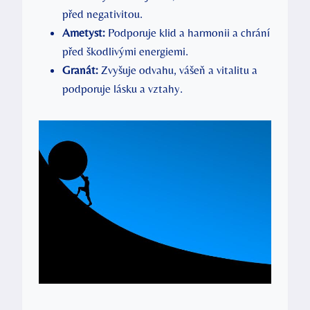
před negativitou.
Ametyst:
Podporuje klid a harmonii a chrání
před škodlivými energiemi.
Granát:
Zvyšuje odvahu, vášeň a vitalitu a
podporuje lásku a vztahy.