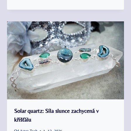
Solar quartz: Síla slunce zachycená v
křišťálu
Od
Astro Tech
1. 12. 2025