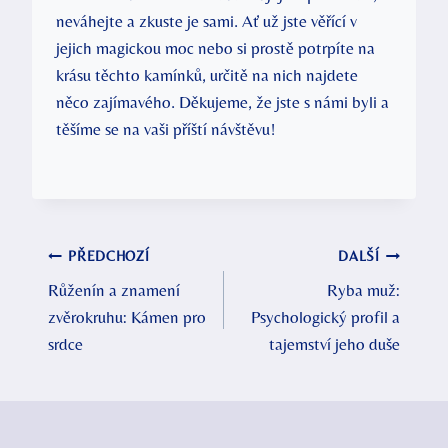
neváhejte a zkuste je sami. Ať už jste věřící v
jejich magickou moc nebo si prostě potrpíte na
krásu těchto kamínků, určitě na nich najdete
něco zajímavého. Děkujeme, že jste s námi byli a
těšíme se na vaši příští návštěvu!
Navigace
PŘEDCHOZÍ
DALŠÍ
Růženín a znamení
Ryba muž:
pro
zvěrokruhu: Kámen pro
Psychologický profil a
příspěvek
srdce
tajemství jeho duše