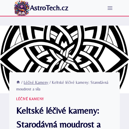
Přeskočit
AstroTech.cz
na
obsah
/
Léčivé Kameny
/
Keltské léčivé kameny: Starodávná
moudrost a síla
LÉČIVÉ KAMENY
Keltské léčivé kameny:
Starodávná moudrost a