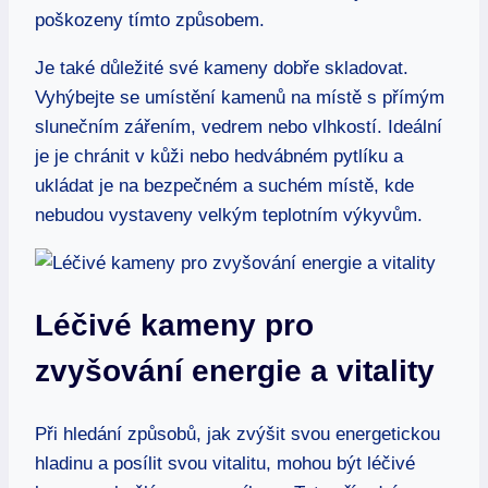
poškozeny tímto způsobem.
Je také důležité své kameny dobře skladovat.
Vyhýbejte ⁣se‍ umístění kamenů na ‍místě s ​přímým
⁣slunečním zářením, vedrem⁢ nebo vlhkostí. Ideální
je je chránit​ v⁢ kůži​ nebo hedvábném ⁢pytlíku a
ukládat je na bezpečném a⁣ suchém místě,⁣ kde
nebudou vystaveny velkým teplotním⁢ výkyvům.
Léčivé‌ kameny‌ pro
zvyšování ‍energie a vitality
Při⁤ hledání⁤ způsobů, jak zvýšit svou energetickou
hladinu a posílit svou ⁣vitalitu, mohou být léčivé