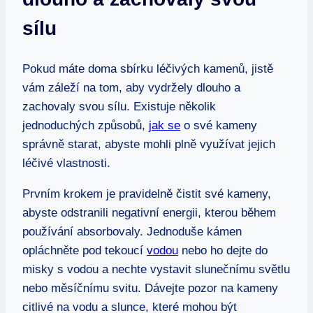
⁤sílu
Pokud ‍máte doma sbírku léčivých kamenů, jistě
vám ‌záleží na tom,⁣ aby‌ vydržely dlouho a
zachovaly svou ⁤sílu. Existuje několik
jednoduchých způsobů,
jak se
⁤o své kameny
správně starat, abyste ⁢mohli plně využívat jejich
léčivé vlastnosti.
Prvním krokem je pravidelně čistit své kameny,
abyste odstranili ⁤negativní energii, kterou ‌během
používání absorbovaly. Jednoduše kámen​
opláchněte pod tekoucí
vodou
⁢ nebo ho dejte ​do⁣
misky s ‍vodou⁤ a nechte vystavit slunečnímu světlu
nebo měsíčnímu svitu. Dávejte pozor‌ na kameny
‌citlivé ⁢na vodu a slunce, které ⁣mohou být‍