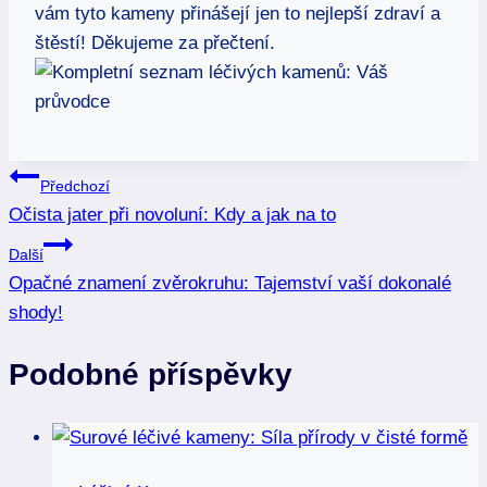
vám tyto kameny‍ přinášejí jen to⁣ nejlepší zdraví a
štěstí! Děkujeme ⁤za přečtení.
Navigace
Předchozí
Očista jater při novoluní: Kdy a jak na to
pro
Další
příspěvek
Opačné znamení zvěrokruhu: Tajemství vaší dokonalé
shody!
Podobné příspěvky