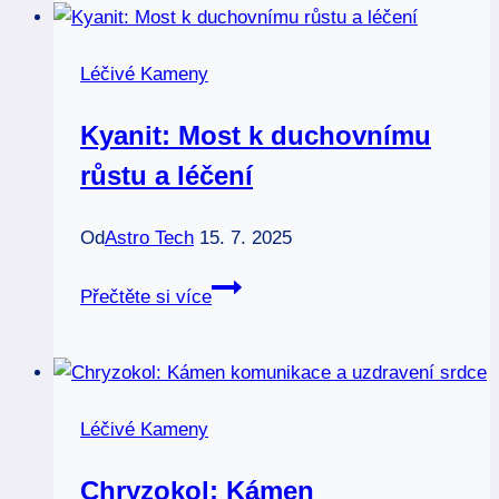
pro
obnovu
Léčivé Kameny
a
čistotu
Kyanit: Most k duchovnímu
růstu a léčení
Od
Astro Tech
15. 7. 2025
Kyanit:
Přečtěte si více
Most
k
duchovnímu
růstu
Léčivé Kameny
a
léčení
Chryzokol: Kámen