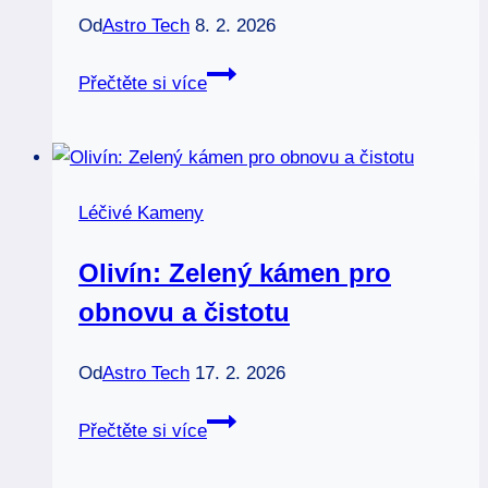
Od
Astro Tech
8. 2. 2026
Psychika:
Přečtěte si více
Kameny
pro
duševní
rovnováhu
Léčivé Kameny
Olivín: Zelený kámen pro
obnovu a čistotu
Od
Astro Tech
17. 2. 2026
Olivín:
Přečtěte si více
Zelený
kámen