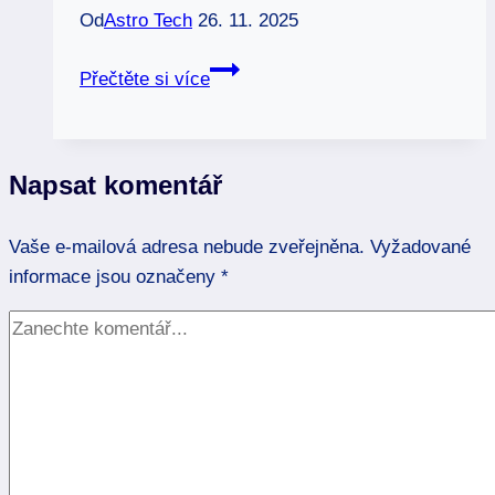
Od
Astro Tech
26. 11. 2025
Turmalín:
Přečtěte si více
Ochranný
kámen
pro
Napsat komentář
čistotu
a
Vaše e-mailová adresa nebude zveřejněna.
transformaci
Vyžadované
informace jsou označeny
*