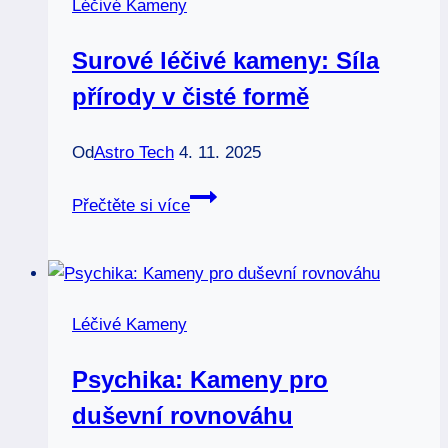
Léčivé Kameny
Surové léčivé kameny: Síla
přírody v čisté formě
Od
Astro Tech
4. 11. 2025
Surové
Přečtěte si více
léčivé
kameny:
Síla
přírody
Léčivé Kameny
v
čisté
Psychika: Kameny pro
formě
duševní rovnováhu