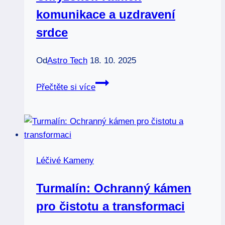
komunikace a uzdravení
srdce
Od
Astro Tech
18. 10. 2025
Chryzokol:
Přečtěte si více
Kámen
komunikace
a
uzdravení
srdce
Léčivé Kameny
Turmalín: Ochranný kámen
pro čistotu a transformaci