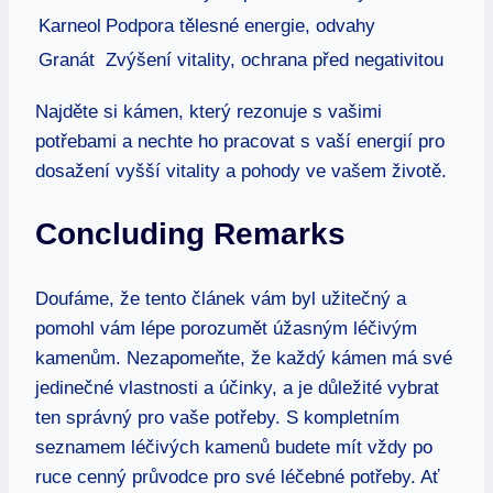
Karneol
Podpora‌ tělesné ⁤energie, odvahy
Granát
Zvýšení vitality, ochrana ⁢před negativitou
Najděte si kámen,⁣ který rezonuje ‌s‍ vašimi
potřebami a nechte ho pracovat s vaší energií pro
dosažení vyšší⁣ vitality a pohody ve vašem životě.
Concluding ​Remarks
Doufáme,⁣ že tento článek vám‍ byl​ užitečný a
pomohl vám lépe ‌porozumět ⁢úžasným‍ léčivým
kamenům. Nezapomeňte, že​ každý kámen ⁣má své
jedinečné vlastnosti a účinky, a je důležité vybrat
ten‍ správný pro ‌vaše potřeby. S⁢ kompletním
seznamem⁣ léčivých kamenů budete⁤ mít vždy po
ruce cenný průvodce ‌pro své léčebné potřeby. ⁤Ať