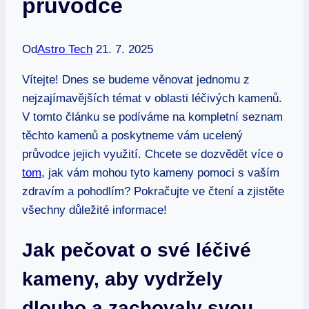
průvodce
Od
Astro Tech
21. 7. 2025
Vítejte! Dnes se ⁢budeme‌ věnovat jednomu z
⁢nejzajímavějších témat​ v oblasti ⁤léčivých kamenů.
V tomto článku se⁤ podíváme na kompletní seznam
těchto​ kamenů a poskytneme vám⁣ ucelený⁤
průvodce‌ jejich využití. Chcete ⁢se ​dozvědět více ⁢o
tom
, jak vám ‌mohou‍ tyto kameny pomoci ​s vaším
zdravím a pohodlím? Pokračujte ve ‍čtení a‍ zjistěte⁢
všechny důležité informace!
Jak​ pečovat ‌o své léčivé‍
kameny, aby ​vydržely
dlouho a zachovaly svou