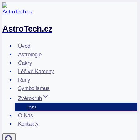
Přeskočit
na
obsah
AstroTech.cz
Úvod
Astrologie
Čakry
Léčivé Kameny
Runy
Symbolismus
Zvěrokruh
Ryba
O Nás
Kontakty