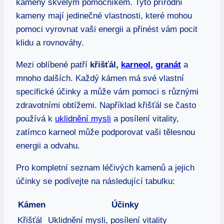
kameny skvělým pomocníkem. Tyto přírodní
kameny mají ⁤jedinečné vlastnosti, které mohou
pomoci vyrovnat vaši energii a přinést vám ​pocit
klidu a ⁣rovnováhy.
Mezi ⁢oblíbené⁣ ⁤patří
křišťál,
karneol
,
granát
⁣a
mnoho ⁣dalších. Každý kámen má své vlastní
specifické účinky ‌a může​ vám pomoci ​s​ různými
zdravotními obtížemi. Například křišťál se často⁤
používá k‌
uklidnění mysli
a posílení⁢ vitality,
zatímco ​karneol může⁢ podporovat⁣ vaši tělesnou
energii⁢ a odvahu.
Pro kompletní⁣ seznam léčivých kamenů a jejich
účinky ‍se podívejte na následující tabulku:
Kámen
Účinky
Křišťál
Uklidnění mysli, posílení ‍vitality