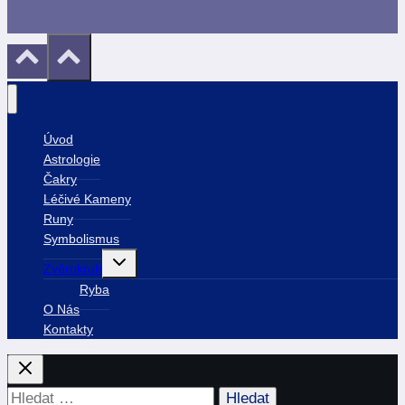
Úvod
Astrologie
Čakry
Léčivé Kameny
Runy
Symbolismus
Toggle
Zvěrokruh
child
menu
Ryba
O Nás
Kontakty
Vyhledávání