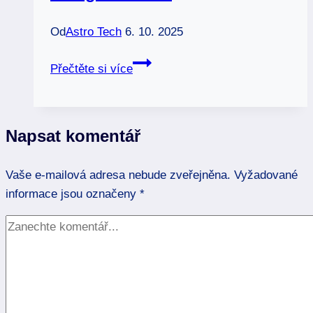
Od
Astro Tech
6. 10. 2025
Křišťál:
Přečtěte si více
Čistý
kámen
pro
Napsat komentář
energii
a
Vaše e-mailová adresa nebude zveřejněna.
léčení
Vyžadované
informace jsou označeny
*