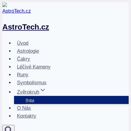
Přeskočit
na
obsah
AstroTech.cz
Úvod
Astrologie
Čakry
Léčivé Kameny
Runy
Symbolismus
Zvěrokruh
Ryba
O Nás
Kontakty