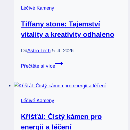
rovnováhy
Léčivé Kameny
Tiffany stone: Tajemství
vitality a kreativity odhaleno
Od
Astro Tech
5. 4. 2026
Tiffany
Přečtěte si více
stone:
Tajemství
vitality
a
Léčivé Kameny
kreativity
odhaleno
Křišťál: Čistý kámen pro
energii a léčení