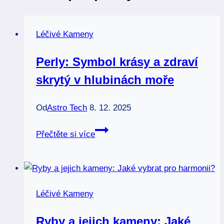
Léčivé Kameny
Perly: Symbol krásy a zdraví
skrytý v hlubinách moře
Od
Astro Tech
8. 12. 2025
Perly:
Přečtěte si více
Symbol
krásy
a
zdraví
Léčivé Kameny
skrytý
v
Ryby a jejich kameny: Jaké
hlubinách