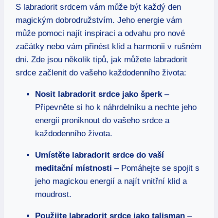
S labradorit srdcem vám může být každý den
magickým dobrodružstvím. Jeho energie vám
může pomoci najít inspiraci a odvahu pro nové
začátky nebo vám přinést klid a harmonii v rušném
dni. Zde jsou několik tipů, jak můžete labradorit
srdce začlenit do vašeho každodenního života:
Nosit labradorit srdce jako šperk
–
Připevněte si ho k náhrdelníku a nechte jeho
energii proniknout do vašeho srdce a
každodenního života.
Umístěte labradorit srdce do vaší
meditační místnosti
– Pomáhejte se spojit s
jeho magickou energií a najít vnitřní klid a
moudrost.
Použijte labradorit srdce jako talisman
–