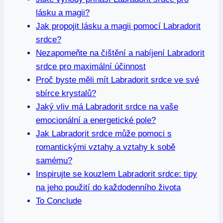
lásku a magii?
Jak propojit lásku a magii pomocí Labradorit
srdce?
Nezapomeňte na čištění a nabíjení Labradorit
srdce pro maximální účinnost
Proč byste měli mít Labradorit srdce ve své
sbírce krystalů?
Jaký vliv má Labradorit srdce na vaše
emocionální a energetické pole?
Jak Labradorit srdce může pomoci s
romantickými vztahy a vztahy k sobě
samému?
Inspirujte se kouzlem Labradorit srdce: tipy
na jeho použití do každodenního života
To Conclude