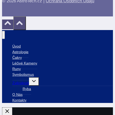
© 2026 AstroTech.cz |
Ochrana Osobních Údajů
Úvod
Astrologie
Čakry
Léčivé Kameny
Runy
Symbolismus
Toggle
Zvěrokruh
child
menu
Ryba
O Nás
Kontakty