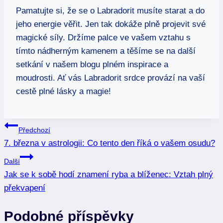
Pamatujte si, že se o Labradorit musíte starat a do
jeho energie věřit. Jen tak dokáže plně projevit své
magické síly. Držíme palce ve vašem vztahu s
tímto nádherným kamenem a těšíme se na další
setkání v našem blogu plném inspirace a
moudrosti. Ať vás Labradorit srdce provází na vaší
cestě plné lásky a magie!
Navigace
Předchozí
7. března v astrologii: Co tento den říká o vašem osudu?
pro
Další
příspěvek
Jak se k sobě hodí znamení ryba a blíženec: Vztah plný
překvapení
Podobné příspěvky