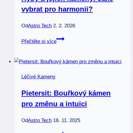
vybrat pro harmonii?
moře
Od
Astro Tech
2. 2. 2026
Ryby
Přečtěte si více
a
jejich
kameny:
Jaké
Léčivé Kameny
vybrat
pro
Pietersit: Bouřkový kámen
harmonii?
pro změnu a intuici
Od
Astro Tech
18. 11. 2025