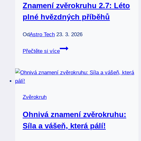
Znamení zvěrokruhu 2.7: Léto
plné hvězdných příběhů
Od
Astro Tech
23. 3. 2026
Znamení
Přečtěte si více
zvěrokruhu
2.7:
Léto
plné
hvězdných
Zvěrokruh
příběhů
Ohnivá znamení zvěrokruhu:
Síla a vášeň, která pálí!