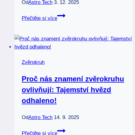
Od
Astro Tech
3. 12. 2025
Ohnivá
Přečtěte si více
znamení
zvěrokruhu:
Síla
a
vášeň,
Zvěrokruh
která
pálí!
Proč nás znamení zvěrokruhu
ovlivňují: Tajemství hvězd
odhaleno!
Od
Astro Tech
14. 9. 2025
Proč
Přečtěte si více