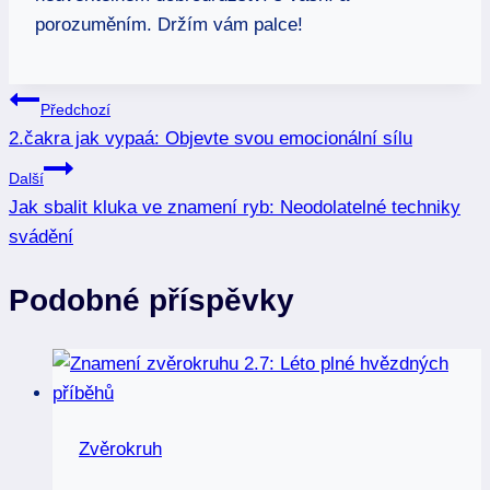
porozuměním. Držím vám palce!
Navigace
Předchozí
2.čakra jak vypaá: Objevte svou emocionální sílu
pro
Další
příspěvek
Jak sbalit kluka ve znamení ryb: Neodolatelné techniky
svádění
Podobné příspěvky
Zvěrokruh