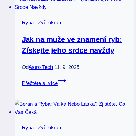
jdou
tato
Ryba
|
Zvěrokruh
znamení
zvěrokruhu
Jak na muže ve znamení ryb:
po
Získejte jeho srdce navždy
sobě?
Od
Astro Tech
11. 9. 2025
Jak
Přečtěte si více
na
muže
ve
znamení
ryb:
Ryba
|
Zvěrokruh
Získejte