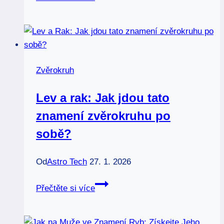
nás
znamení
zvěrokruhu
ovlivňují:
Tajemství
Zvěrokruh
hvězd
odhaleno!
Lev a rak: Jak jdou tato
znamení zvěrokruhu po
sobě?
Od
Astro Tech
27. 1. 2026
Lev
Přečtěte si více
a
rak:
Jak