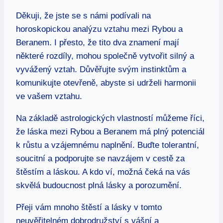
Děkuji, že jste se s námi podívali na
horoskopickou analýzu vztahu mezi Rybou a
Beranem. I přesto, že tito dva znamení mají
některé rozdíly, mohou společně vytvořit silný a
vyvážený vztah. Důvěřujte svým instinktům a
komunikujte otevřeně, abyste si udrželi harmonii
ve vašem vztahu.
Na základě astrologických vlastností můžeme říci,
že láska mezi Rybou a Beranem má plný potenciál
k růstu a vzájemnému naplnění. Buďte tolerantní,
soucitní a podporujte se navzájem v cestě za
štěstím a láskou. A kdo ví, možná čeká na vás
skvělá budoucnost plná lásky a porozumění.
Přeji vám mnoho štěstí a lásky v tomto
neuvěřitelném dobrodružství s vášní a