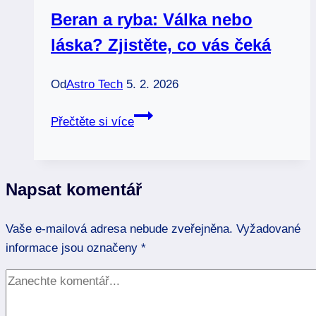
jeho
Beran a ryba: Válka nebo
srdce
láska? Zjistěte, co vás čeká
navždy
Od
Astro Tech
5. 2. 2026
Beran
Přečtěte si více
a
ryba:
Válka
Napsat komentář
nebo
láska?
Vaše e-mailová adresa nebude zveřejněna.
Zjistěte,
Vyžadované
informace jsou označeny
co
*
vás
čeká