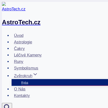
Přeskočit
na
obsah
AstroTech.cz
Úvod
Astrologie
Čakry
Léčivé Kameny
Runy
Symbolismus
Zvěrokruh
Ryba
O Nás
Kontakty