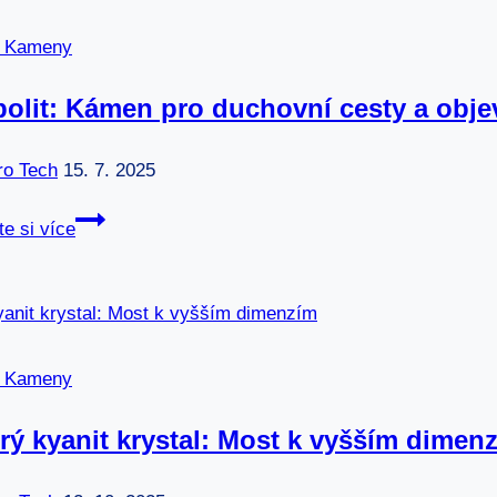
Přírodní
cesta
é Kameny
k
zdraví
olit: Kámen pro duchovní cesty a obje
ro Tech
15. 7. 2025
Skapolit:
te si více
Kámen
pro
duchovní
cesty
a
é Kameny
objevy
ý kyanit krystal: Most k vyšším dimen