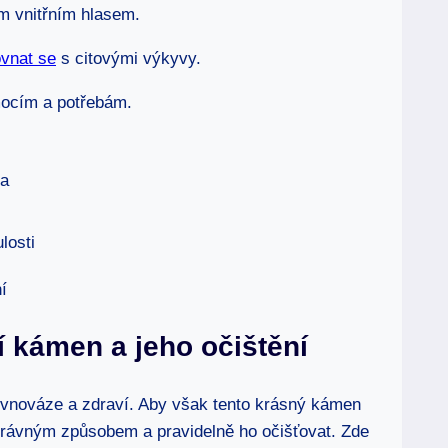
ím vnitřním hlasem.
vnat se
s citovými výkyvy.
ocím a potřebám.
ha
losti
 kámen a jeho očištění
ovnováze a zdraví. Aby však tento krásný kámen
t správným způsobem a pravidelně ho očišťovat. Zde