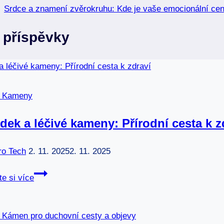
příspěvek
Srdce a znamení zvěrokruhu: Kde je vaše emocionální ce
 příspěvky
é Kameny
dek a léčivé kameny: Přírodní cesta k z
ro Tech
2. 11. 2025
2. 11. 2025
Žaludek
te si více
a
léčivé
kameny: