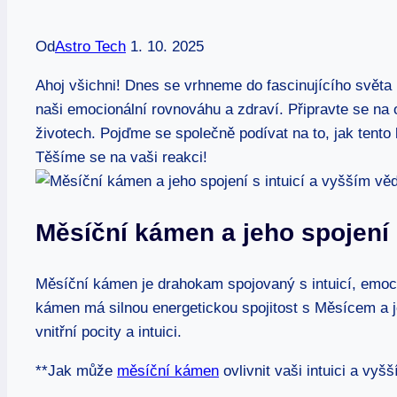
Od
Astro Tech
1. 10. 2025
Ahoj všichni! Dnes se vrhneme do fascinujícího světa
naši emocionální rovnováhu a zdraví. Připravte se na 
životech. Pojďme se společně podívat na to, jak tent
Těšíme se na vaši reakci!
Měsíční kámen a jeho spojení
Měsíční kámen je drahokam spojovaný s intuicí, emo
kámen má silnou energetickou spojitost s Měsícem a je
vnitřní pocity a intuici.
**Jak může
měsíční kámen
ovlivnit vaši intuici a vyš