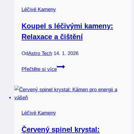
Léčivé Kameny
Koupel s léčivými kameny:
Relaxace a čištění
Od
Astro Tech
14. 1. 2026
Koupel
Přečtěte si více
s
léčivými
kameny:
Relaxace
a
Léčivé Kameny
čištění
Červený spinel krystal: