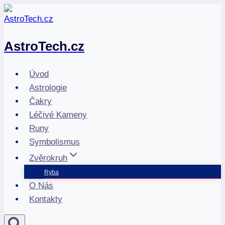
Přeskočit
na
obsah
AstroTech.cz
Úvod
Astrologie
Čakry
Léčivé Kameny
Runy
Symbolismus
Zvěrokruh
Ryba
O Nás
Kontakty