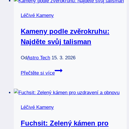
emocionální
rovnováhu
Léčivé Kameny
a
uzdravení
Kameny podle zvěrokruhu:
Najděte svůj talisman
Od
Astro Tech
15. 3. 2026
Kameny
Přečtěte si více
podle
zvěrokruhu:
Najděte
svůj
Léčivé Kameny
talisman
Fuchsit: Zelený kámen pro