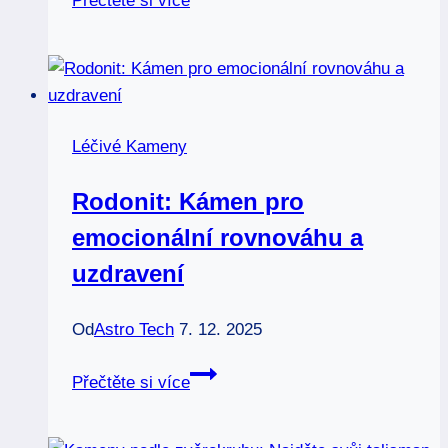
Přečtěte si více
Kameny,
které
podporují
zdraví
zraku
Léčivé Kameny
Rodonit: Kámen pro
emocionální rovnováhu a
uzdravení
Od
Astro Tech
7. 12. 2025
Rodonit:
Přečtěte si více
Kámen
pro