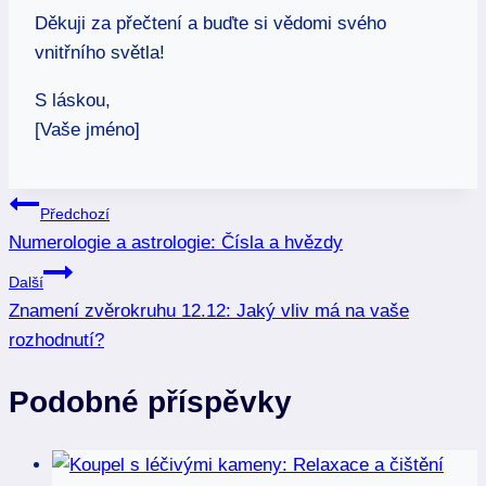
Děkuji za přečtení a buďte si vědomi svého
vnitřního světla!
S láskou,
[Vaše jméno]
Navigace
Předchozí
Numerologie a astrologie: Čísla a hvězdy
pro
Další
příspěvek
Znamení zvěrokruhu 12.12: Jaký vliv má na vaše
rozhodnutí?
Podobné příspěvky