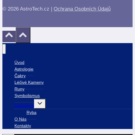
© 2026 AstroTech.cz |
Ochrana Osobních Údajů
Úvod
Astrologie
Čakry
Léčivé Kameny
Runy
Symbolismus
Toggle
Zvěrokruh
child
menu
Ryba
O Nás
Kontakty