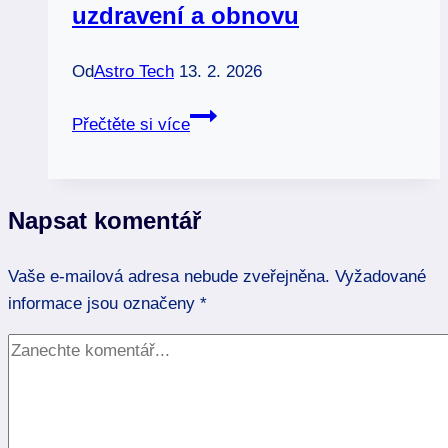
uzdravení a obnovu
Od
Astro Tech
13. 2. 2026
Fuchsit:
Přečtěte si více
Zelený
kámen
pro
Napsat komentář
uzdravení
a
Vaše e-mailová adresa nebude zveřejněna.
obnovu
Vyžadované
informace jsou označeny
*