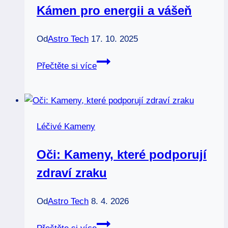
Kámen pro energii a vášeň
Od
Astro Tech
17. 10. 2025
Červený
Přečtěte si více
spinel
krystal:
Kámen
pro
Léčivé Kameny
energii
a
Oči: Kameny, které podporují
vášeň
zdraví zraku
Od
Astro Tech
8. 4. 2026
Oči: