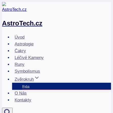
Přeskočit
na
obsah
AstroTech.cz
Úvod
Astrologie
Čakry
Léčivé Kameny
Runy
Symbolismus
Zvěrokruh
Ryba
O Nás
Kontakty