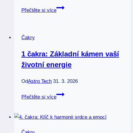
Čakrová
Přečtěte si více
masáž:
Doteky,
které
Čakry
léčí
tělo
1 čakra: Základní kámen vaší
i
životní energie
duši
Od
Astro Tech
31. 3. 2026
1
Přečtěte si více
čakra:
Základní
kámen
vaší
Čakry