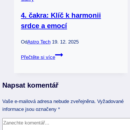
životní
energie
4. čakra: Klíč k harmonii
srdce a emocí
Od
Astro Tech
19. 12. 2025
4.
Přečtěte si více
čakra:
Klíč
k
Napsat komentář
harmonii
srdce
Vaše e-mailová adresa nebude zveřejněna.
a
Vyžadované
informace jsou označeny
emocí
*