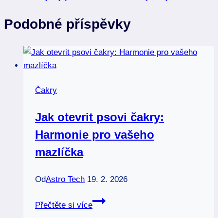
Podobné příspěvky
Čakry
Jak otevrit psovi čakry:
Harmonie pro vašeho
mazlíčka
Od
Astro Tech
19. 2. 2026
Jak
Přečtěte si více
otevrit