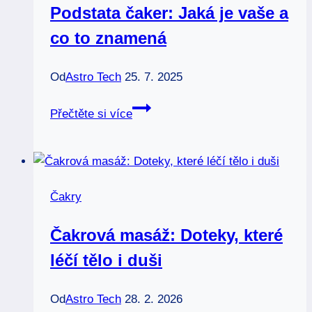
Podstata čaker: Jaká je vaše a
jak
co to znamená
pomoci
Od
Astro Tech
25. 7. 2025
Podstata
Přečtěte si více
čaker:
Jaká
je
vaše
Čakry
a
co
Čakrová masáž: Doteky, které
to
léčí tělo i duši
znamená
Od
Astro Tech
28. 2. 2026