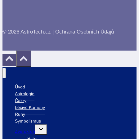
© 2026 AstroTech.cz |
Ochrana Osobních Údajů
Úvod
Astrologie
Čakry
Léčivé Kameny
Runy
Symbolismus
Toggle
Zvěrokruh
child
menu
Ryba