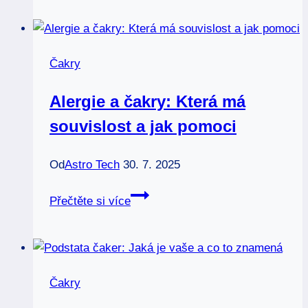
psovi
čakry:
Harmonie
Čakry
pro
vašeho
Alergie a čakry: Která má
mazlíčka
souvislost a jak pomoci
Od
Astro Tech
30. 7. 2025
Alergie
Přečtěte si více
a
čakry:
Která
má
Čakry
souvislost
a