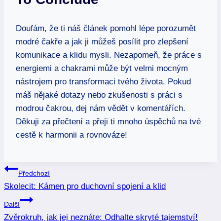
Doufám, že ti náš článek pomohl lépe porozumět
modré čakře a jak ji můžeš posílit pro zlepšení
komunikace a klidu mysli. Nezapomeň, že práce s
energiemi a chakrami může být velmi mocným
nástrojem pro transformaci tvého života. Pokud
máš nějaké dotazy nebo zkušenosti s práci s
modrou čakrou, dej nám vědět v komentářích.
Děkuji za přečtení a přeji ti mnoho úspěchů na tvé
cestě k harmonii a rovnováze!
Navigace
Předchozí
Skolecit: Kámen pro duchovní spojení a klid
pro
Další
příspěvek
Zvěrokruh, jak jej neznáte: Odhalte skryté tajemství!