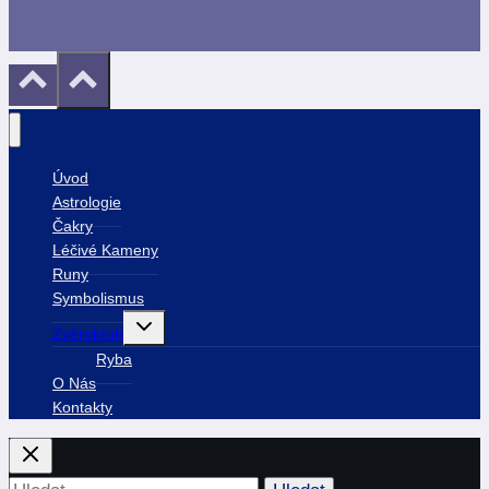
Úvod
Astrologie
Čakry
Léčivé Kameny
Runy
Symbolismus
Toggle
Zvěrokruh
child
menu
Ryba
O Nás
Kontakty