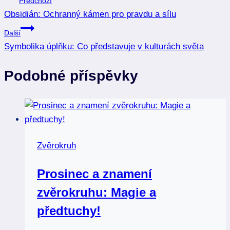
Předchozí
Obsidián: Ochranný kámen pro pravdu a sílu
pro
Další
příspěvek
Symbolika úplňku: Co představuje v kulturách světa
Podobné příspěvky
Zvěrokruh
Prosinec a znamení
zvěrokruhu: Magie a
předtuchy!