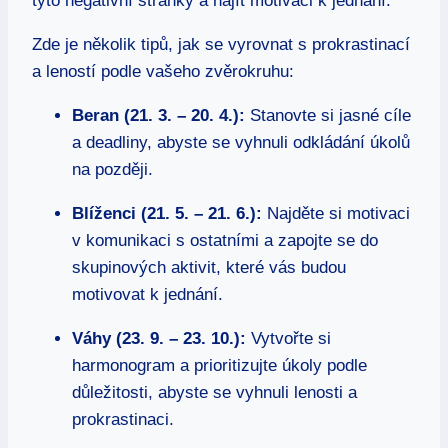
tyto negativní stránky ⁢a najít motivaci k ‍jednání.
Zde ⁤je několik tipů, jak ⁣se vyrovnat ‍s prokrastinací
a leností ⁤podle vašeho zvěrokruhu:
Beran (21. 3. – 20. 4.):
Stanovte si jasné cíle
a‍ deadliny, abyste se vyhnuli odkládání úkolů
na později.
Blíženci ‍(21. 5. – 21. 6.):
Najděte si motivaci
v komunikaci ‍s ostatními a zapojte se do
skupinových aktivit, které vás budou
motivovat k jednání.
Váhy (23. 9. – 23. 10.):
Vytvořte ⁢si
harmonogram a prioritizujte ‌úkoly podle
důležitosti,‍ abyste se vyhnuli lenosti a
prokrastinaci.