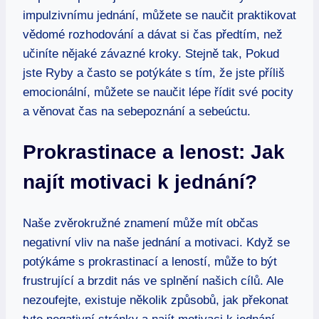
impulzivnímu ⁤jednání, můžete se naučit praktikovat
vědomé rozhodování a dávat si čas předtím, než
učiníte nějaké⁣ závazné kroky. Stejně tak, Pokud
jste Ryby a často se potýkáte s tím, že jste příliš
emocionální, můžete se naučit lépe řídit své pocity
a ​věnovat čas‍ na sebepoznání a sebeúctu.
Prokrastinace a lenost: Jak
najít motivaci k jednání?
Naše zvěrokružné znamení může mít občas
negativní vliv ‍na naše jednání a motivaci. Když se
potýkáme s prokrastinací⁢ a ​leností, může ⁢to být
frustrující a brzdit nás ve splnění našich cílů.⁤ Ale⁤
nezoufejte, existuje několik způsobů, jak překonat