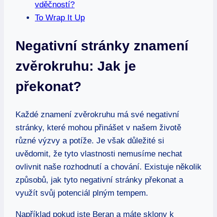
vděčností?
To Wrap It Up
Negativní stránky ​znamení
zvěrokruhu: Jak je
překonat?
Každé znamení zvěrokruhu má své negativní
stránky, které mohou přinášet v našem životě
různé výzvy a potíže. Je však důležité ​si
‌uvědomit, že tyto vlastnosti nemusíme nechat
ovlivnit naše rozhodnutí a chování. Existuje několik
způsobů, jak tyto negativní ⁣stránky překonat a
využít svůj potenciál plným tempem.
Například pokud jste Beran‌ a máte sklony k