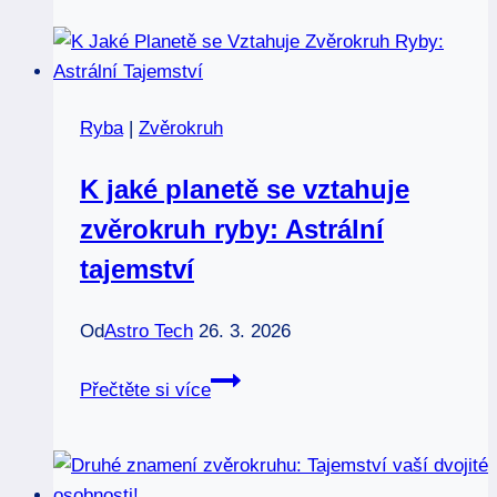
znamení
zvěrokruhu:
Předpovědi
plné
Ryba
|
Zvěrokruh
naděje!
K jaké planetě se vztahuje
zvěrokruh ryby: Astrální
tajemství
Od
Astro Tech
26. 3. 2026
K
Přečtěte si více
jaké
planetě
se