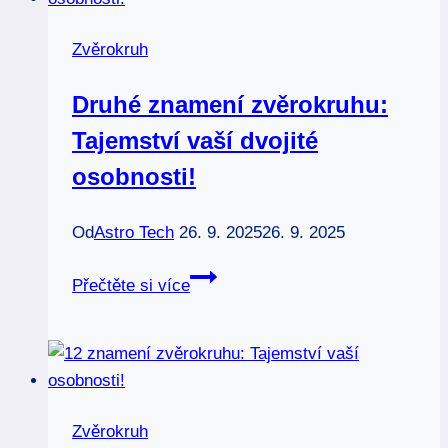
vztahuje
zvěrokruh
Zvěrokruh
ryby:
Astrální
Druhé znamení zvěrokruhu:
tajemství
Tajemství vaší dvojité
osobnosti!
Od
Astro Tech
26. 9. 2025
26. 9. 2025
Druhé
Přečtěte si více
znamení
zvěrokruhu:
Tajemství
vaší
dvojité
Zvěrokruh
osobnosti!