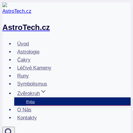
Přeskočit
na
obsah
AstroTech.cz
Úvod
Astrologie
Čakry
Léčivé Kameny
Runy
Symbolismus
Zvěrokruh
Ryba
O Nás
Kontakty