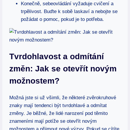
Konečně, sebeovládání vyžaduje cvičení a
trpělivost. Buďte k sobě laskaví a nebojte se
požádat o pomoc, pokud je to potřeba.
Tvrdohlavost a odmítání
změn: Jak se otevřít novým
možnostem?
Možná jste si už všimli, ‌že některé zvěrokruhové
znaky mají tendenci⁤ být tvrdohlavé a odmítat⁤
změny. Je běžné, že‌ lidé narození pod těmito
znameními ⁢mají⁤ potíže se otevřít novým
možnostem a přijmout nové výzvy. Pokud se⁢ cítíte