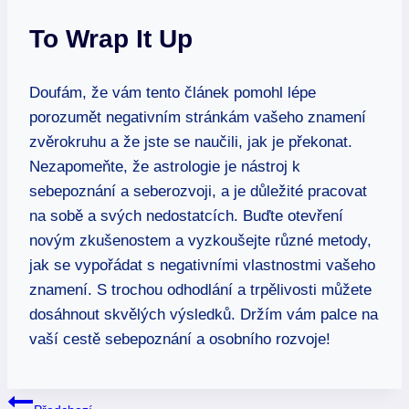
To Wrap It Up
Doufám,‌ že vám tento článek ⁤pomohl lépe
porozumět negativním stránkám⁣ vašeho znamení
zvěrokruhu a že jste ‌se naučili, jak je ‌překonat.
Nezapomeňte, že astrologie je nástroj k‌
sebepoznání a seberozvoji, a je důležité pracovat
na sobě a⁢ svých nedostatcích. Buďte otevření
novým zkušenostem a vyzkoušejte různé metody,
jak se vypořádat s negativními vlastnostmi vašeho
znamení. S trochou odhodlání a trpělivosti můžete
dosáhnout skvělých výsledků. Držím vám palce na
vaší cestě sebepoznání a osobního rozvoje!
Navigace