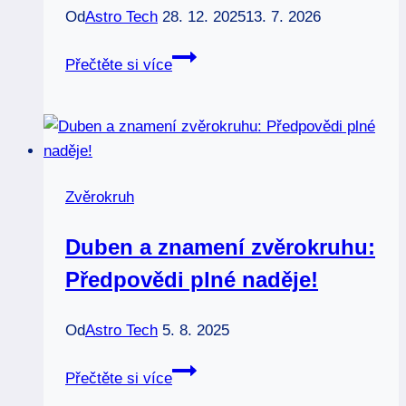
Od
Astro Tech
28. 12. 2025
13. 7. 2026
Prosinec
Přečtěte si více
a
znamení
zvěrokruhu:
Magie
a
Zvěrokruh
předtuchy!
Duben a znamení zvěrokruhu:
Předpovědi plné naděje!
Od
Astro Tech
5. 8. 2025
Duben
Přečtěte si více
a