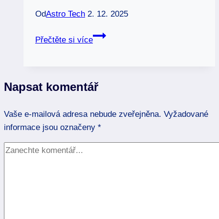
Od
Astro Tech
2. 12. 2025
1.11
Přečtěte si více
znamení
zvěrokruhu:
Den
Napsat komentář
plný
překvapení
Vaše e-mailová adresa nebude zveřejněna.
a
Vyžadované
informace jsou označeny
osudu
*