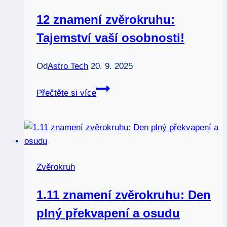
12 znamení zvěrokruhu:
Tajemství vaší osobnosti!
Od
Astro Tech
20. 9. 2025
12
Přečtěte si více
znamení
zvěrokruhu:
Tajemství
vaší
osobnosti!
Zvěrokruh
1.11 znamení zvěrokruhu: Den
plný překvapení a osudu