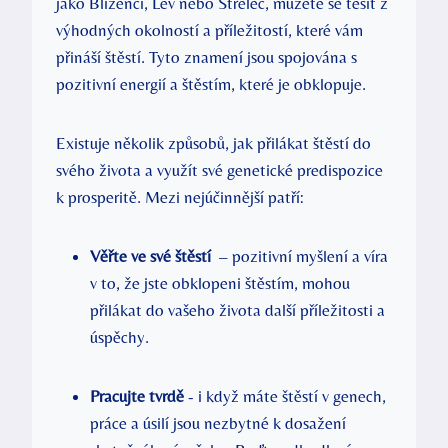
jako Blíženci, Lev nebo Střelec, můžete se těšit z
⁣výhodných okolností ‍a‌ příležitostí, které vám
‍přináší štěstí. Tyto znamení jsou ⁢spojována s
pozitivní ⁣energií ⁤a štěstím, které je obklopuje.
Existuje několik způsobů, jak přilákat štěstí ​do
svého života a ⁤využít své ​genetické ‌predispozice
k prosperitě. Mezi nejúčinnější patří:
Věřte‍ ve své štěstí
⁢ – pozitivní myšlení a‍ víra
⁢v to, že jste obklopeni‌ štěstím, ⁤mohou
‌přilákat ⁣do vašeho života další ​příležitosti a
úspěchy.
Pracujte tvrdě
⁢- ‌i když⁢ máte štěstí ​v ‌genech,
práce ⁢a úsilí jsou nezbytné⁤ k dosažení