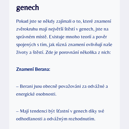
genech
Pokud jste se někdy zajímali o⁤ to, které znamení‌
zvěrokruhu mají největší štěstí v ⁢genech, jste na
správném místě. ⁣Existuje ​mnoho teorií ⁢a​ pověr‍
spojených ​s ⁢tím, jak různá znamení ⁣ovlivňují naše
životy ​a štěstí. Zde je​ porovnání ⁢několika⁤ z‌ nich:
Znamení Berana:
– ⁢Berani jsou obecně považováni za odvážné a
energické osobnosti.
– Mají tendenci být šťastní v genech ⁣díky své
odhodlanosti a odvážným rozhodnutím.