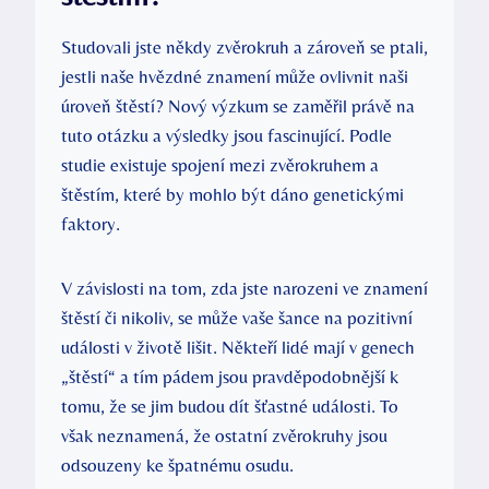
Studovali jste ⁤někdy zvěrokruh a zároveň se ptali,
⁣jestli‍ naše hvězdné znamení může ovlivnit naši
úroveň ​štěstí?‍ Nový výzkum se ⁣zaměřil právě ‌na ​
tuto otázku a výsledky ​jsou fascinující. Podle
studie ‍existuje spojení mezi zvěrokruhem a
štěstím, které by mohlo být dáno genetickými
faktory.
V závislosti na tom, zda jste narozeni ve znamení‍
štěstí či nikoliv, ⁤se může vaše šance ‌na pozitivní
události⁣ v ‌životě lišit. ​Někteří lidé ⁢mají‌ v genech⁢
„štěstí“ ‌a tím pádem jsou pravděpodobnější k
tomu, že se⁤ jim budou dít ​šťastné události. To
však neznamená, ‌že ostatní zvěrokruhy jsou
odsouzeny ke špatnému osudu.