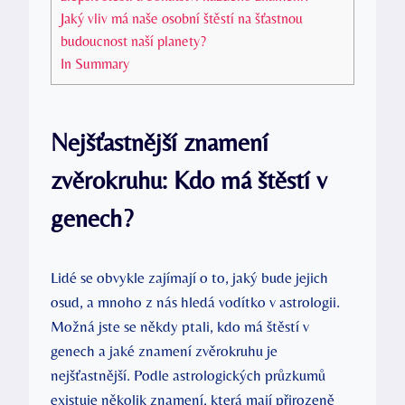
Jaký⁣ vliv ‍má naše osobní štěstí na šťastnou
budoucnost naší planety?
In Summary
Nejšťastnější znamení
zvěrokruhu: Kdo má štěstí v
genech?
Lidé se obvykle zajímají o⁢ to, ⁣jaký bude jejich
osud, a mnoho z nás hledá​ vodítko ⁢v‌ astrologii.
Možná jste se ‌někdy ptali,⁤ kdo⁤ má štěstí v⁤
genech a jaké znamení ⁤zvěrokruhu je
⁤nejšťastnější. Podle astrologických ⁢průzkumů
⁢existuje několik znamení, ⁣která mají ‌přirozeně