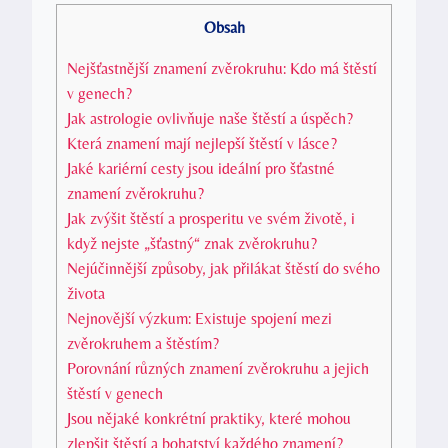
Obsah
Nejšťastnější znamení zvěrokruhu: Kdo má štěstí
v genech?
Jak astrologie​ ovlivňuje naše štěstí a úspěch?
Která ‍znamení mají nejlepší štěstí v lásce?
Jaké kariérní cesty ⁢jsou‌ ideální pro šťastné
znamení zvěrokruhu?
Jak zvýšit štěstí ⁣a⁢ prosperitu ve ‌svém životě, i
když nejste „šťastný“⁣ znak​ zvěrokruhu?
Nejúčinnější ⁣způsoby,⁣ jak přilákat ‌štěstí do svého
života
Nejnovější výzkum: Existuje spojení mezi
zvěrokruhem a štěstím?
Porovnání různých⁤ znamení⁣ zvěrokruhu⁢ a jejich
štěstí v genech
Jsou nějaké konkrétní praktiky, ​které mohou
zlepšit ‍štěstí a bohatství každého znamení?