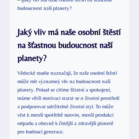
Jaký⁣ vliv ‍má naše osobní štěstí
na šťastnou budoucnost naší
planety?
Vědecké studie naznačují, že naše⁢ osobní ⁢štěstí
může mít‍ významný⁢ vliv‌ na budoucnost naší
planety. Pokud se cítíme ⁢šťastní a spokojení,
máme větší motivaci starat se o životní ⁣prostředí
⁣a podporovat‌ udržitelné životní⁣ styl. To ⁢může
vést k menší⁤ spotřebě surovin, menší produkci
odpadu a⁢ obecně ⁢k‍ čistější a⁤ zdravější planetě
pro budoucí generace.