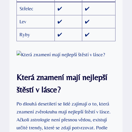
Střelec
✔️
✔️
Lev
✔️
✔️
Ryby
✔️
✔️
Která ‍znamení mají nejlepší
štěstí v lásce?
Po dlouhá desetiletí se lidé ⁣zajímají o to, která
⁢znamení ⁣zvěrokruhu mají nejlepší​ štěstí ⁤v lásce.
Ačkoli⁢ astrologie ⁢není přesnou vědou, existují
určité ‍trendy,⁢ které se‍ zdají potvrzovat. Podle ​