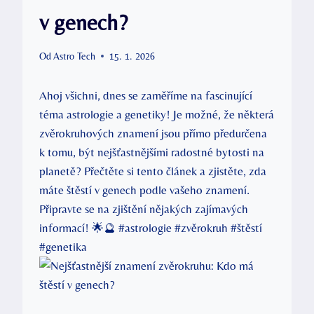
v genech?
Od
Astro Tech
15. 1. 2026
Ahoj všichni, dnes se zaměříme na ‍fascinující
téma⁤ astrologie a genetiky! Je možné, že⁣ některá⁤
zvěrokruhových znamení ⁢jsou‌ přímo předurčena
k‍ tomu, být nejšťastnějšími⁣ radostné bytosti‌ na
planetě? Přečtěte ‍si tento ⁤článek​ a‍ zjistěte, zda
máte​ štěstí ⁢v genech podle ​vašeho znamení.
⁢Připravte ‌se na zjištění nějakých​ zajímavých
informací! ‌🌟🔮⁢ #astrologie #zvěrokruh #štěstí
#genetika