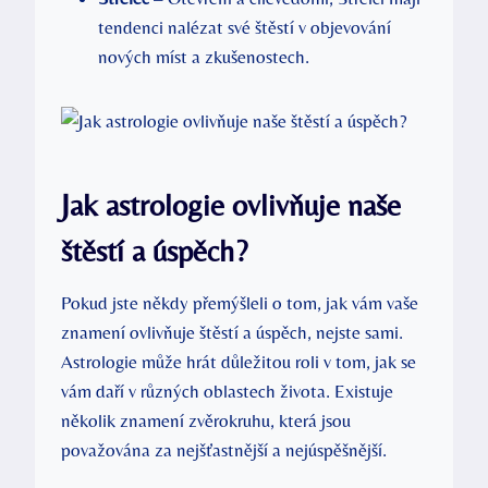
tendenci nalézat své⁢ štěstí ⁤v objevování
nových míst a zkušenostech.
Jak astrologie​ ovlivňuje naše
štěstí a úspěch?
Pokud‍ jste ‌někdy přemýšleli ⁣o tom, jak vám⁣ vaše
znamení ⁤ovlivňuje štěstí a ‍úspěch, nejste sami.
Astrologie ⁢může hrát důležitou roli v tom, ​jak ⁣se
vám daří v různých oblastech života. Existuje
několik ⁣znamení⁢ zvěrokruhu, která jsou
považována⁤ za nejšťastnější a ⁤nejúspěšnější.