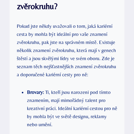
zvěrokruhu?
Pokud jste někdy uvažovali⁢ o tom, jaká kariérní
cesta by‌ mohla být ‌ideální ​pro vaše znamení
⁣zvěrokruhu, pak jste na​ správném místě. Existuje
několik ​znamení zvěrokruhu, která mají v genech
štěstí a ⁢jsou skvělými lídry ⁢ve svém oboru. Zde je ​
seznam ⁤těch nejšťastnějších⁤ znamení ⁤zvěrokruhu
a doporučené kariérní‍ cesty pro ‍ně:
Brovary:
Ti,‌ kteří jsou narozeni​ pod‌ tímto
znamením, mají‍ mimořádný ‍talent‍ pro
kreativní práci. Ideální​ kariérní cestou pro ně
⁤by mohla být ve světě designu, reklamy
nebo umění.