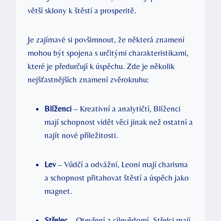
větší ⁢sklony⁤ k štěstí a prosperitě.
Je‍ zajímavé⁤ si povšimnout, že⁣ některá znamení
mohou být‍ spojena s ‍určitými charakteristikami, ​
které je předurčují k úspěchu. Zde ⁤je‌ několik⁢
nejšťastnějších‌ znamení‍ zvěrokruhu:
Blíženci
– Kreativní a‌ analytičtí, Blíženci
mají schopnost vidět věci​ jinak ‍než ostatní a
najít​ nové příležitosti.
Lev
– ⁢Vůdčí a odvážní, Leoni mají charisma
a schopnost přitahovat ⁤štěstí ‌a úspěch jako
magnet.
Střelec
– Otevření ‍a​ cílevědomí, Střelci ‌mají