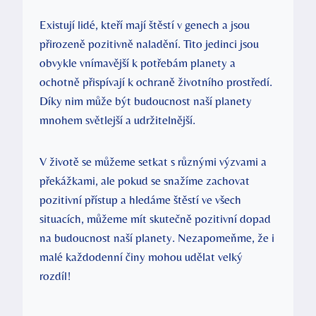
Existují lidé, ⁣kteří mají ⁢štěstí v ⁣genech ‌a ⁢jsou
přirozeně pozitivně ⁢naladění. Tito jedinci ​jsou
obvykle vnímavější k potřebám planety ⁢a​
ochotně přispívají k ochraně životního prostředí.
Díky ⁣nim může ‌být budoucnost naší planety
‍mnohem světlejší ⁣a udržitelnější.
V⁢ životě se můžeme setkat‍ s⁢ různými výzvami a
překážkami,‌ ale‍ pokud se‍ snažíme zachovat
pozitivní přístup​ a hledáme štěstí⁤ ve všech
⁤situacích,⁤ můžeme ⁢mít skutečně pozitivní dopad
na budoucnost naší planety. Nezapomeňme, že i
malé ‌každodenní činy mohou ⁢udělat velký
rozdíl!