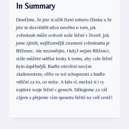
In Summary
Doufáme, že⁤ jste si ⁢užili čtení tohoto článku a že
jste ⁢se dozvěděli​ něco nového o ⁣tom, jak
⁣zvěrokruh může ovlivnit naše ‌štěstí ​v ‍životě. ⁢Jak
jsme‌ zjistili,⁢ nejšťastnější znamení ‍zvěrokruhu je
⁢Blíženec. Ale nezoufejte, ‍i když nejste Blíženci,
stále ‌můžete udělat kroky k tomu, aby vaše ⁣štěstí
bylo úspěšnější. Buďte ‍otevření novým
zkušenostem, věřte ve ⁢své schopnosti⁣ a buďte
vděční​ za ⁢to, co máte. A kdo ​ví, možná si‌ i ⁢vy
najdete svoje štěstí v ‍genech. Děkujeme za váš
zájem a⁤ přejeme vám spoustu štěstí na vaší cestě!