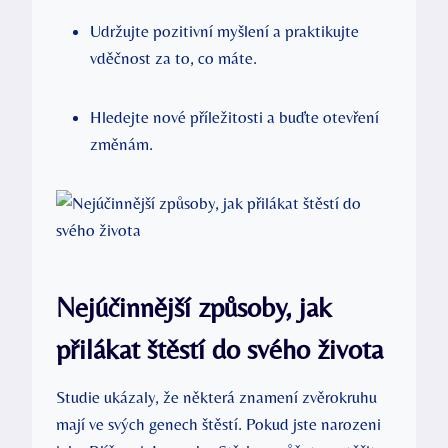
Udržujte ‍pozitivní myšlení a⁢ praktikujte
⁣vděčnost ‌za ⁢to, co máte.
Hledejte ​nové příležitosti a buďte otevření
změnám.
Nejúčinnější ⁣způsoby,⁣ jak
přilákat ‌štěstí do svého života
Studie‌ ukázaly, že některá ⁣znamení​ zvěrokruhu
mají⁣ ve‌ svých genech ⁢štěstí.⁤ Pokud jste narozeni‌