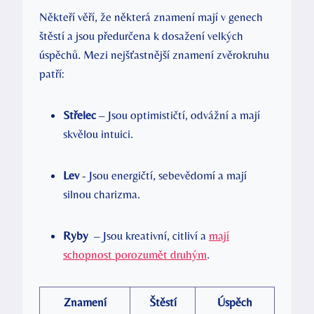
Někteří věří,⁢ že některá znamení mají v ​genech
štěstí a‍ jsou předurčena k ​dosažení velkých
úspěchů. Mezi nejšťastnější znamení zvěrokruhu
⁢patří:
Střelec
– Jsou optimističtí, ⁤odvážní ⁣a​ mají
skvělou intuici.
Lev
-⁣ Jsou energičtí, sebevědomí a mají
silnou charizma.
Ryby
⁣ – ⁣Jsou kreativní, citliví a
mají
schopnost porozumět druhým
.
Znamení
Štěstí
Úspěch