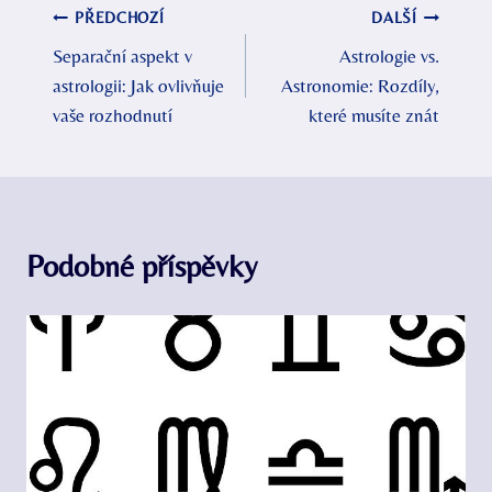
Navigace
PŘEDCHOZÍ
DALŠÍ
Separační aspekt v
Astrologie vs.
pro
astrologii: Jak ovlivňuje
Astronomie: Rozdíly,
příspěvek
vaše rozhodnutí
které musíte znát
Podobné příspěvky