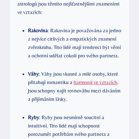
astrologů jsou těmito nejšťastnějšími ⁣znameními
ve vztazích:
Rakovina
: Rakovina je považována‌ za jedno
z nejvíce citlivých a empatických⁢ znamení
zvěrokruhu. Tito lidé ‌mají tendenci ​být věrní
a⁣ ochotní⁣ udělat ⁤cokoli pro svého⁣ partnera.
Váhy
: ⁢Váhy jsou⁢ vkusné a milé​ osoby, které
přitahují romantiku a
harmonii ve vztazích
.
Jsou schopny najít rovnováhu mezi dáváním‍
a přijímáním lásky.
Ryby
: Ryby jsou nesmírně soucitní a
⁣intuitivní.⁢ Tito ⁤lidé mají schopnost
porozumět potřebám ‌svého partnera a