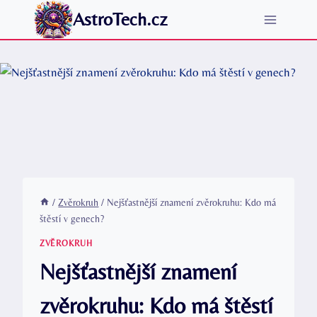
Přeskočit
AstroTech.cz
na
obsah
/
Zvěrokruh
/
Nejšťastnější znamení zvěrokruhu: Kdo má
štěstí v genech?
ZVĚROKRUH
Nejšťastnější znamení
zvěrokruhu: Kdo má štěstí