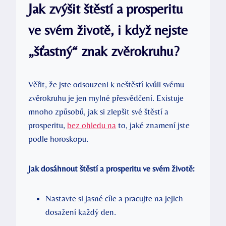
Jak zvýšit štěstí ⁣a⁢ prosperitu
ve ‌svém životě, i když nejste
„šťastný“⁣ znak​ zvěrokruhu?
Věřit, že jste ⁣odsouzeni k neštěstí⁤ kvůli⁢ svému
zvěrokruhu je jen ‌mylné ⁢přesvědčení. Existuje
mnoho způsobů, jak ⁤si ​zlepšit své štěstí a
prosperitu,⁢
bez ohledu⁣ na
to,‌ jaké‌ znamení jste
podle horoskopu.
Jak dosáhnout štěstí a prosperitu ve svém​ životě:
Nastavte⁢ si jasné cíle a pracujte na jejich
dosažení každý den.