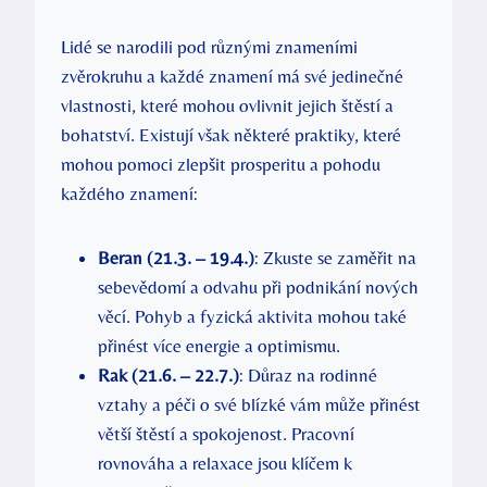
Lidé se narodili pod různými‍ znameními
⁣zvěrokruhu a každé znamení ‍má své jedinečné
vlastnosti, ⁢které mohou ovlivnit ‌jejich štěstí a ​
bohatství.⁤ Existují však některé praktiky, které
mohou pomoci zlepšit prosperitu​ a pohodu
‌každého znamení:
Beran (21.3. – 19.4.)
: Zkuste se zaměřit na
sebevědomí a odvahu při podnikání nových
věcí. Pohyb a fyzická aktivita mohou také
přinést více energie a optimismu.
Rak (21.6. – 22.7.)
: Důraz na rodinné
vztahy a péči o své blízké vám může přinést
větší štěstí a spokojenost. Pracovní
rovnováha a relaxace jsou klíčem k