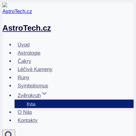
Přeskočit
na
obsah
AstroTech.cz
Úvod
Astrologie
Čakry
Léčivé Kameny
Runy
Symbolismus
Zvěrokruh
Ryba
O Nás
Kontakty