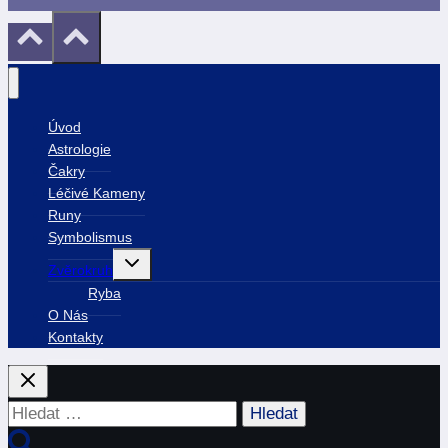
Úvod
Astrologie
Čakry
Léčivé Kameny
Runy
Symbolismus
Toggle
Zvěrokruh
child
menu
Ryba
O Nás
Kontakty
Vyhledávání