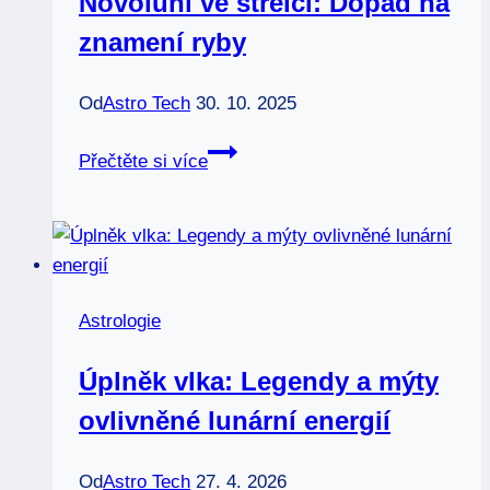
Novoluní ve střelci: Dopad na
znamení ryby
Od
Astro Tech
30. 10. 2025
Novoluní
Přečtěte si více
ve
střelci:
Dopad
na
znamení
Astrologie
ryby
Úplněk vlka: Legendy a mýty
ovlivněné lunární energií
Od
Astro Tech
27. 4. 2026