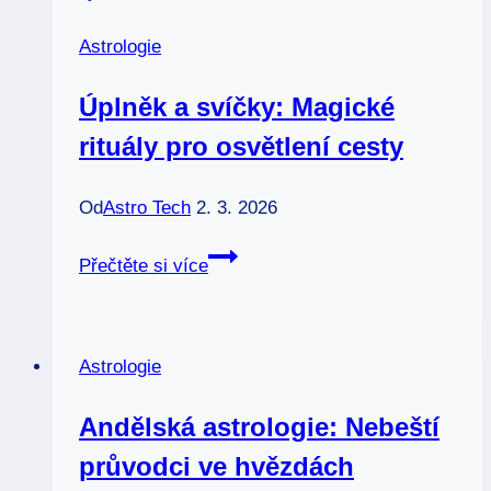
Astrologie
Úplněk a svíčky: Magické
rituály pro osvětlení cesty
Od
Astro Tech
2. 3. 2026
Úplněk
Přečtěte si více
a
svíčky:
Magické
Astrologie
rituály
pro
Andělská astrologie: Nebeští
osvětlení
průvodci ve hvězdách
cesty