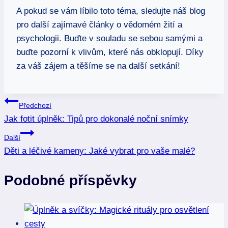
A pokud se vám líbilo toto téma, sledujte náš blog
pro další zajímavé články o vědomém žití a
psychologii. Buďte v souladu se sebou samými a
buďte pozorní k vlivům, které nás obklopují. Díky
za váš zájem a těšíme se na další setkání!
Navigace
Předchozí
Jak fotit úplněk: Tipů pro dokonalé noční snímky
pro
Další
příspěvek
Děti a léčivé kameny: Jaké vybrat pro vaše malé?
Podobné příspěvky