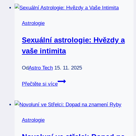
novoluní:
Znaky
a
Astrologie
vlivy
měsíční
Sexuální astrologie: Hvězdy a
fáze
vaše intimita
Od
Astro Tech
15. 11. 2025
Sexuální
Přečtěte si více
astrologie:
Hvězdy
a
vaše
Astrologie
intimita