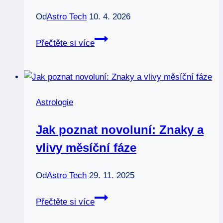
Od
Astro Tech
10. 4. 2026
Andělská
Přečtěte si více
astrologie:
Nebeští
průvodci
ve
Astrologie
hvězdách
Jak poznat novoluní: Znaky a
vlivy měsíční fáze
Od
Astro Tech
29. 11. 2025
Jak
Přečtěte si více
poznat