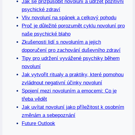
Jak se přizpůsobit novoluní a udržet pozitivní
psychické zdraví
Vliv novoluní na spánek a celkový pohodu
Proč je důležité porozumět cyklu novoluní pro
naše psychické blaho
Zkušenosti lidí s novoluním a jejich
doporučení pro zachování duševního zdraví
Tipy pro udržení vyvážené psychiky během
novoluní
Jak vytvořit ritualy a praktiky, které pomohou
zvládnout negativní účinky novoluní
Spojení mezi novoluním a emocemi: Co je
třeba vědět
Jak uvítat novoluní jako příležitost k osobním
změnám a sebepoznání
Future Outlook