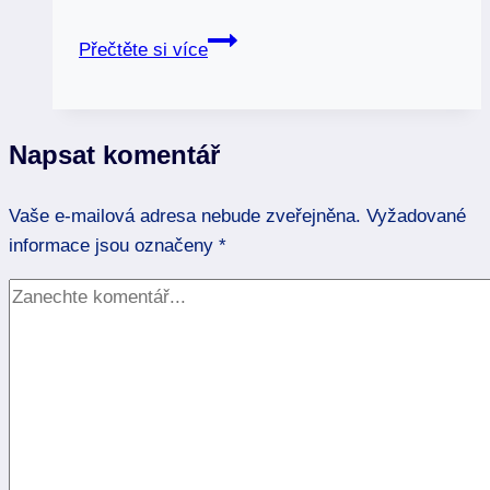
Úplněk
Přečtěte si více
vlka:
Legendy
a
Napsat komentář
mýty
ovlivněné
Vaše e-mailová adresa nebude zveřejněna.
lunární
Vyžadované
informace jsou označeny
energií
*