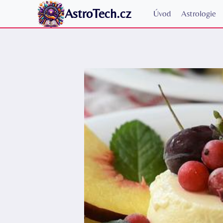
Přeskočit
AstroTech.cz
Úvod
Astrologie
na
obsah