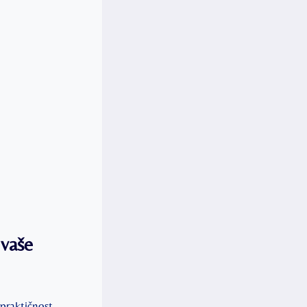
 vaše
praktičnost.