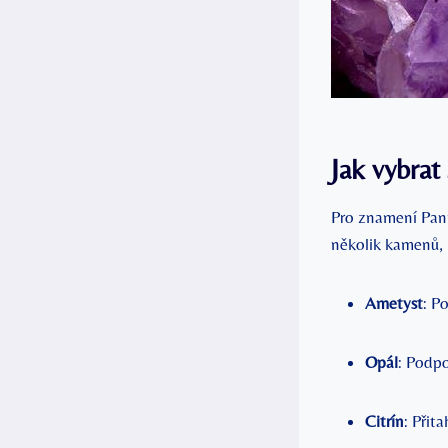
Jak vybrat
Pro znamení Pann
několik kamenů, 
Ametyst
: P
Opál
: Podpo
Citrín
: Přit