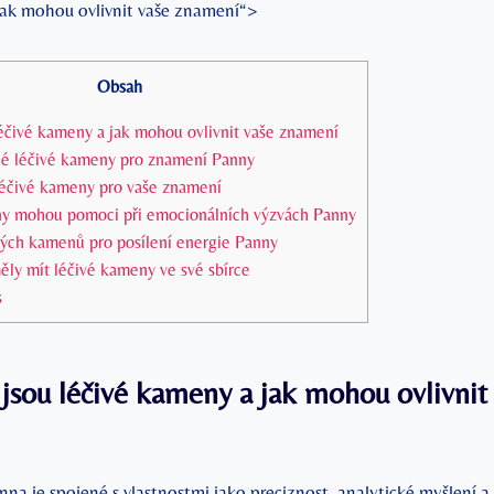
jak mohou ovlivnit vaše znamení“>
Obsah
léčivé kameny a jak mohou ovlivnit vaše znamení
vné léčivé kameny pro znamení Panny
 léčivé kameny pro vaše znamení
ny mohou pomoci při emocionálních výzvách Panny
ých kamenů pro posílení energie Panny
ěly mít léčivé kameny ve své sbírce
s
jsou léčivé kameny a jak mohou ovlivnit
a je spojené s vlastnostmi jako preciznost, analytické myšlení a 