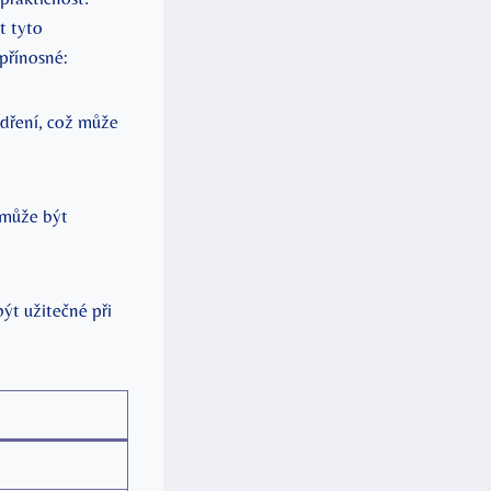
t tyto
přínosné:
dření, což může
 může být
ýt užitečné při