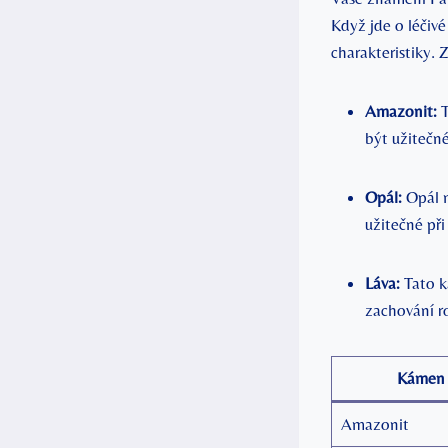
Když jde o léčivé
charakteristiky.
Amazonit:
T
být užitečné
Opál:
Opál m
užitečné při
Láva:
Tato k
zachování r
Kámen
Amazonit