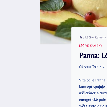
/
Léčivé Kameny
LÉČIVÉ KAMENY
Panna: L
Od
Astro Tech
2.
Víte co je Panna
koncept spojuje a
náš článek a doz
energetické pole
světa astrologie