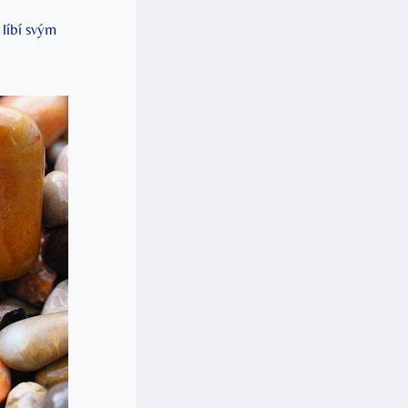
 líbí svým