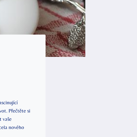
scinující
ot. Přečtěte si
t vaše
zcela nového