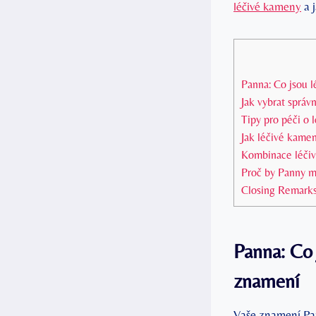
léčivé kameny
a 
Panna: Co jsou 
Jak vybrat sprá
Tipy pro péči o
Jak léčivé kame
Kombinace léčiv
Proč by Panny m
Closing Remark
Panna: Co 
znamení
Vaše znamení Pann