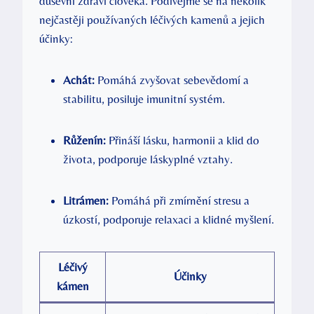
duševní zdraví člověka. Podívejme se na několik
nejčastěji používaných léčivých kamenů a jejich
účinky:
Achát:
Pomáhá zvyšovat sebevědomí a
stabilitu, posiluje imunitní systém.
Růženín:
Přináší lásku, harmonii a klid do
života, podporuje láskyplné vztahy.
Litrámen:
Pomáhá při zmírnění stresu a
úzkostí, podporuje relaxaci a klidné myšlení.
Léčivý
Účinky
kámen