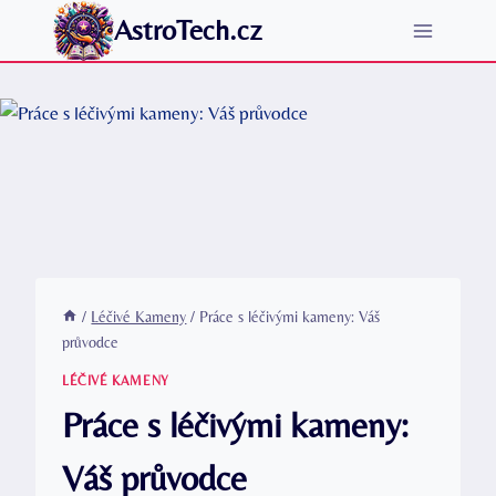
Přeskočit
AstroTech.cz
na
obsah
/
Léčivé Kameny
/
Práce s léčivými kameny: Váš
průvodce
LÉČIVÉ KAMENY
Práce s léčivými kameny:
Váš průvodce