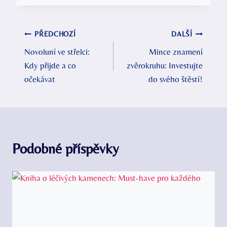
Navigace
PŘEDCHOZÍ
DALŠÍ
Novoluní ve střelci:
Mince znamení
pro
Kdy přijde a co
zvěrokruhu: Investujte
příspěvek
očekávat
do svého štěstí!
Podobné příspěvky