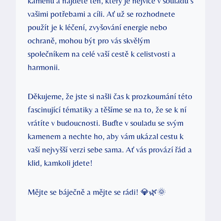
kamenů a najděte ten, který je nejvíce v souladu s
vašimi potřebami a cíli. Ať už se rozhodnete
použít je k léčení, zvyšování energie nebo
ochraně, mohou být pro vás skvělým
společníkem na celé vaší cestě k celistvosti a
harmonii.
Děkujeme, že jste si našli čas k prozkoumání této
fascinující tématiky a těšíme se na to, že se k ní
vrátíte v budoucnosti. Buďte v souladu se svým
kamenem a nechte ho, aby vám ukázal cestu k
vaší nejvyšší verzi sebe sama. Ať vás provází řád a
klid, kamkoli jdete!
Mějte se báječně a mějte se rádi! 💎🌿🌞