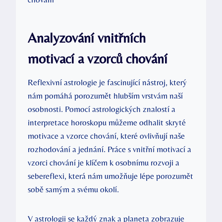
Analyzování vnitřních
motivací a vzorců chování
Reflexivní astrologie je fascinující nástroj, který
nám pomáhá porozumět ​hlubším vrstvám naší
osobnosti. ‌Pomocí astrologických znalostí a
interpretace horoskopu můžeme odhalit skryté
motivace a vzorce chování,⁢ které ovlivňují⁢ naše‍
rozhodování ⁢a jednání. ​Práce s ⁢vnitřní motivací a
vzorci chování‍ je klíčem ​k ‌osobnímu rozvoji a
sebereflexi, ⁢která nám umožňuje ⁤lépe porozumět
sobě samým ‌a⁤ svému okolí.
V astrologii se každý znak a planeta zobrazuje