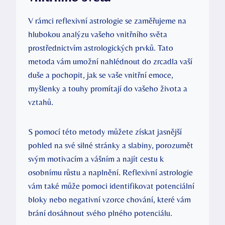
V⁤ rámci reflexivní astrologie se zaměřujeme na
hlubokou analýzu vašeho vnitřního světa
prostřednictvím astrologických prvků.‌ Tato
metoda vám umožní nahlédnout do ‌zrcadla vaší
⁣duše⁣ a⁤ pochopit, jak se vaše vnitřní emoce,
myšlenky a ⁤touhy promítají ⁣do vašeho ⁢života a
vztahů.
S pomocí ‌této‍ metody můžete získat jasnější
pohled na‌ své silné stránky a slabiny, ⁢porozumět
svým ‌motivacím a vášním‍ a najít cestu k
osobnímu růstu a naplnění. Reflexivní ​astrologie
vám ⁢také může pomoci identifikovat potenciální
⁣bloky nebo ‌negativní vzorce chování, které vám
brání dosáhnout ⁣svého plného potenciálu.