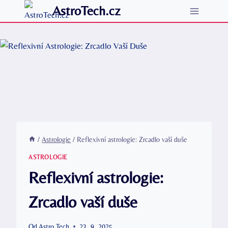
Přeskočit
AstroTech.cz
na
obsah
/
Astrologie
/
Reflexivní astrologie: Zrcadlo vaší duše
ASTROLOGIE
Reflexivní astrologie:
Zrcadlo vaší duše
Od
Astro Tech
23. 9. 2025