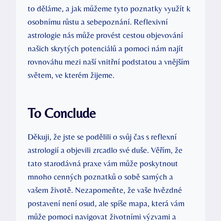
to děláme, a jak⁢ můžeme tyto poznatky využít k
osobnímu růstu a sebepoznání. Reflexivní
astrologie nás může provést cestou objevování
našich skrytých potenciálů a ⁢pomoci nám najít
rovnováhu mezi ⁢naší vnitřní podstatou a vnějším
světem,‌ ve kterém ‍žijeme.
To Conclude
Děkuji, že jste se ⁢podělili o svůj čas s reflexní‌
astrologií a objevili⁤ zrcadlo‌ své⁢ duše. Věřím, že
tato starodávná praxe vám může poskytnout
mnoho cenných poznatků o sobě samých a⁣
vašem životě.⁣ Nezapomeňte, že vaše hvězdné
postavení⁤ není⁣ osud, ale spíše mapa, která vám
může pomoci navigovat životními ⁤výzvami a