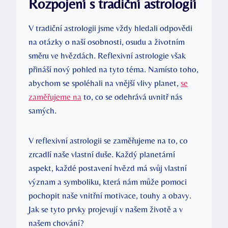
Rozpojení s tradiční astrologií
V tradiční astrologii jsme vždy hledali ⁢odpovědi
na otázky o naší osobnosti, osudu a životním
směru ve hvězdách. Reflexivní astrologie však
přináší ⁣nový‌ pohled na tyto ⁢téma. Namísto toho,
abychom se spoléhali na vnější vlivy planet,
se
zaměřujeme na
to, co ⁤se odehrává uvnitř nás
samých.
V reflexivní astrologii se zaměřujeme na to,⁣ co
zrcadlí⁤ naše vlastní duše. Každý planetární⁣
aspekt, každé postavení hvězd má ‌svůj vlastní⁤
význam a symboliku, která nám⁢ může pomoci
pochopit naše ⁣vnitřní motivace, touhy a obavy.
Jak se​ tyto prvky projevují v ‌našem životě a v
našem chování?