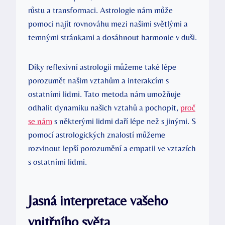
růstu a transformaci. Astrologie nám může
pomoci najít⁣ rovnováhu ⁣mezi našimi ​světlými a⁤
temnými stránkami a ⁢dosáhnout‍ harmonie v duši.
Díky reflexivní⁤ astrologii můžeme také lépe⁤
porozumět našim vztahům a ⁢interakcím s
ostatními lidmi. Tato metoda nám umožňuje
odhalit dynamiku našich vztahů a pochopit,
proč
se nám
‍s některými lidmi daří lépe⁤ než s jinými. S
pomocí ​astrologických⁢ znalostí můžeme
rozvinout lepší porozumění a empatii ve vztazích
s ​ostatními lidmi.
Jasná interpretace ⁤vašeho
vnitřního světa