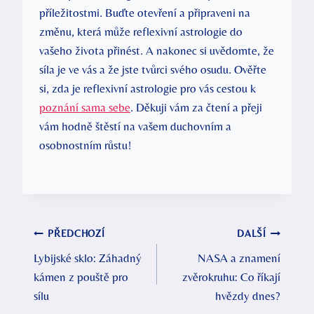
⁤příležitostmi. Buďte ⁣otevření⁤ a‌ připraveni na
změnu, která ⁢může reflexivní astrologie do
vašeho života přinést.​ A nakonec si ⁣uvědomte, ⁤že
síla je ve vás a že jste tvůrci svého osudu. Ověřte
si, zda je reflexivní astrologie pro vás cestou k
poznání sama sebe
. Děkuji vám ​za čtení a přeji
vám hodně štěstí na vašem ‍duchovním⁤ a
osobnostním růstu!
Navigace
PŘEDCHOZÍ
DALŠÍ
Lybijské sklo: Záhadný
NASA a znamení
pro
kámen z pouště pro
zvěrokruhu: Co říkají
příspěvek
sílu
hvězdy dnes?