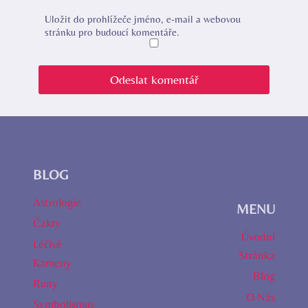
Uložit do prohlížeče jméno, e-mail a webovou
stránku pro budoucí komentáře.
BLOG
Astrologie
MENU
Čakry
Úvodní
Léčivé
Stránka
Kameny
Blog
Runy
O Nás
Symbolismus