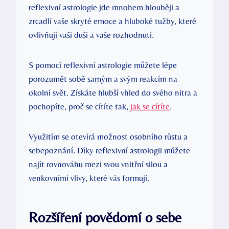
reflexivní astrologie jde mnohem ⁢hlouběji a
zrcadlí‍ vaše skryté emoce ‍a hluboké tužby, které
‌ovlivňují ⁤vaši duši a vaše rozhodnutí.
S pomocí reflexivní astrologie můžete lépe
porozumět sobě samým a svým reakcím na
okolní svět. Získáte hlubší vhled do svého nitra ​a
pochopíte, proč ⁣se cítíte ‍tak,
jak se cítíte
.
Využitím se otevírá možnost osobního růstu a
sebepoznání. ​Díky reflexivní ‍astrologii můžete
najít rovnováhu mezi svou ⁣vnitřní silou a
venkovními ‌vlivy,⁣ které vás formují.
Rozšíření povědomí‌ o sebe⁤