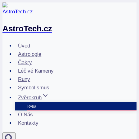
Přeskočit
na
obsah
AstroTech.cz
Úvod
Astrologie
Čakry
Léčivé Kameny
Runy
Symbolismus
Zvěrokruh
Ryba
O Nás
Kontakty