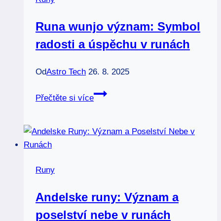
tajemná
moc
Runa wunjo význam: Symbol
radosti a úspěchu v runách
Od
Astro Tech
26. 8. 2025
Runa
Přečtěte si více
wunjo
význam:
Symbol
radosti
a
Runy
úspěchu
v
Andelske runy: Význam a
runách
poselství nebe v runách