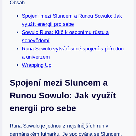
Obsah
Spojení mezi Sluncem a Runou Sowulo: Jak
využít energii pro sebe
Sowulo Runa: Klíč k osobnímu růstu a
sebevědomí
Runa Sowulo vytváří silné spojení s přírodou
a univerzem
Wrapping Up
Spojení mezi Sluncem a
Runou Sowulo: Jak využít
energii pro sebe
Runa Sowulo je jednou z nejsilnějších run v
germánském futharku. Je spojována se Sluncem,