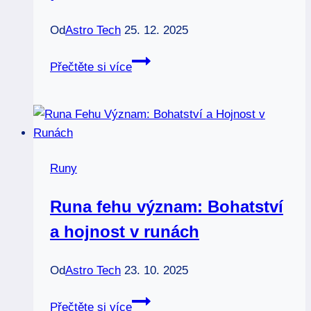
Od
Astro Tech
25. 12. 2025
Andelske
Přečtěte si více
runy:
Význam
a
poselství
nebe
Runy
v
runách
Runa fehu význam: Bohatství
a hojnost v runách
Od
Astro Tech
23. 10. 2025
Runa
Přečtěte si více