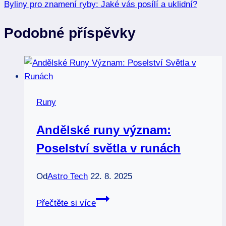
Byliny pro znamení ryby: Jaké vás posílí a uklidní?
Podobné příspěvky
Runy
Andělské runy význam:
Poselství světla v runách
Od
Astro Tech
22. 8. 2025
Andělské
Přečtěte si více
runy
význam: