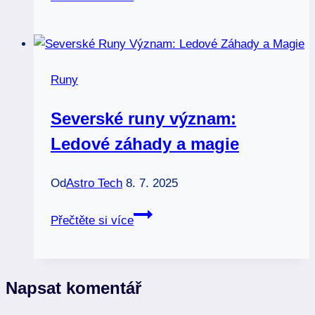
fehu
význam:
Bohatství
a
Runy
hojnost
v
Severské runy význam:
runách
Ledové záhady a magie
Od
Astro Tech
8. 7. 2025
Severské
Přečtěte si více
runy
význam:
Ledové
Napsat komentář
záhady
a