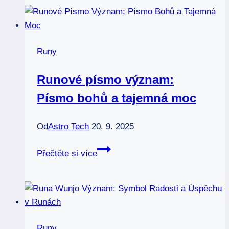
Poselství
světla
v
Runy
runách
Runové písmo význam:
Písmo bohů a tajemná moc
Od
Astro Tech
20. 9. 2025
Runové
Přečtěte si více
písmo
význam:
Písmo
bohů
a
Runy