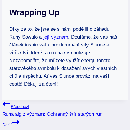
Wrapping Up
Díky za to, že jste se s námi podělili o záhadu
Runy Sowulo a
její význam
. Doufáme, že vás náš
článek inspiroval k prozkoumání síly Slunce a
vítězství, které tato runa symbolizuje.
Nezapomeňte, že můžete využít energii tohoto
starověkého symbolu k dosažení svých vlastních
cílů a úspěchů. Ať vás Slunce provází na vaší
cestě! Děkuji za čtení!
Navigace
Předchozí
Runa algiz význam: Ochranný štít starých run
pro
Další
příspěvek