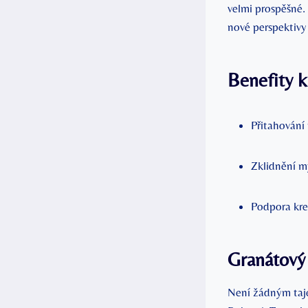
velmi prospěšné.
nové perspektivy
Benefity 
Přitahování 
Zklidnění my
Podpora krea
Granátový 
Není žádným taje