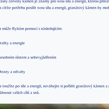
sný červený kámen je známý pro svou sílu a energii, kterou přináš
 cítíte potřebu posílit svou sílu a energii, granátový kámen by mo
 může Rybám pomoci s následujícím:
tality a energie
osobním růstem a sebevyjádřením
chrany a odvahy
 toužíte po síle a energii, neváhejte si pořídit granátový kámen a
nout vašich cílů a snů.