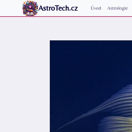
Přeskočit
AstroTech.cz
Úvod
Astrologie
na
obsah