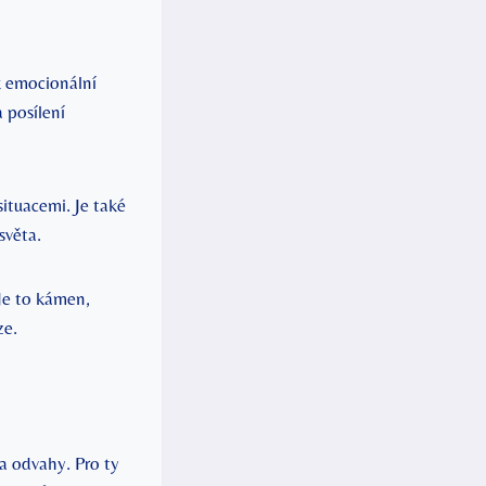
k emocionální
a posílení
situacemi. Je také
světa.
Je to kámen,
ze.
a odvahy. Pro ty