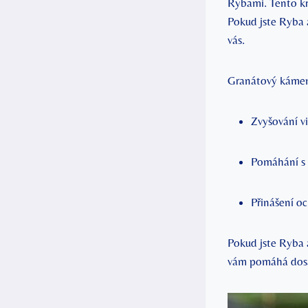
Rybami. Tento krá
Pokud jste Ryba a
vás.
Granátový kámen
Zvyšování vi
Pomáhání s 
Přinášení o
Pokud jste Ryba a
vám pomáhá dosáh