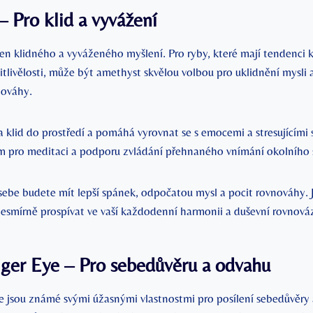
 Pro klid a vyvážení
n klidného a vyváženého myšlení. Pro ryby, které mají tendenci 
citlivělosti, může být amethyst skvělou volbou pro uklidnění mysli 
nováhy.
a klid do prostředí a pomáhá vyrovnat se s emocemi a stresujícími 
 pro meditaci a podporu zvládání přehnaného vnímání okolního 
ebe budete mít lepší spánek, odpočatou mysl a pocit rovnováhy. 
esmírně prospívat ve vaší každodenní harmonii a duševní rovnová
ger Eye – Pro sebedůvěru a odvahu
 jsou známé svými úžasnými vlastnostmi pro posílení sebedůvěry 