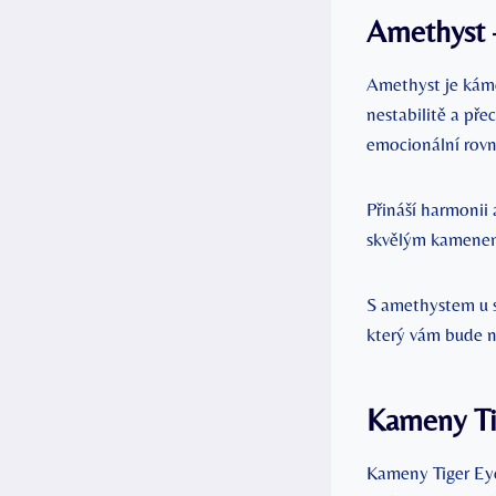
Amethyst –
Amethyst je káme
nestabilitě a pře
emocionální rov
Přináší harmonii 
skvělým kamenem
S amethystem u s
který vám bude n
Kameny Ti
Kameny Tiger Eye