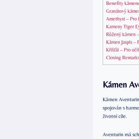
Benefity kámenu
Granátový kámen 
Amethyst – Pro k
Kameny Tiger Ey
Růžený kámen – 
Kámen Jaspis – P
Křišťál – Pro oč
Closing Remark
Kámen Aven
Kámen Aventurin 
spojován s harmo
životní cíle.
Aventurin má scho