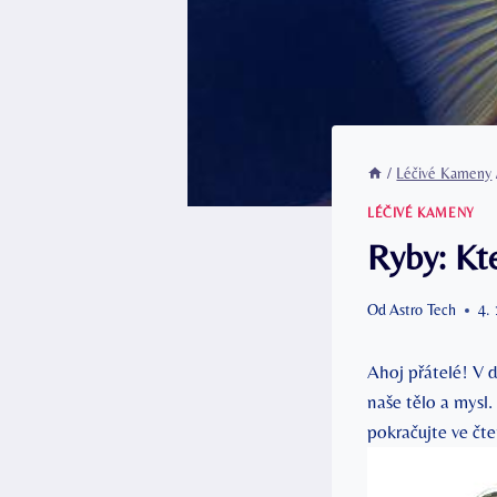
/
Léčivé Kameny
LÉČIVÉ KAMENY
Ryby: Kte
Od
Astro Tech
4.
Ahoj přátelé! V d
naše tělo a mysl.
pokračujte ve čt