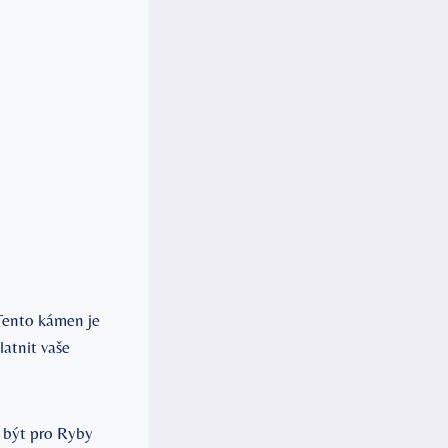
Tento kámen je
latnit vaše
e být pro Ryby