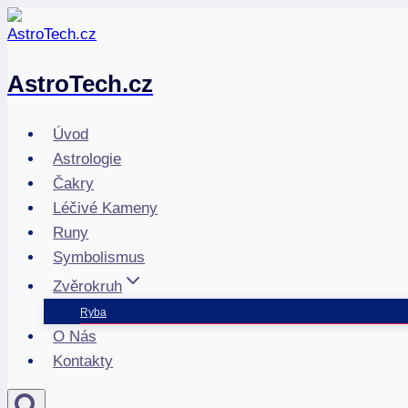
Přeskočit
na
obsah
AstroTech.cz
Úvod
Astrologie
Čakry
Léčivé Kameny
Runy
Symbolismus
Zvěrokruh
Ryba
O Nás
Kontakty