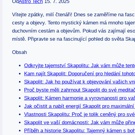
Od
Astro Tech
15. 7. 2025
Vítejte zpátky, milí čtenáři! Dnes se zaměříme na fas
cesty a objevy. Tento mystický kámen má mnoho tajems
duchovním cestám a objevům. Pokud vás zajímají esot
místě. Připravte se na fascinující pohled do světa Sk
Obsah
Odkryjte tajemství Skapolitu: Jak vám může tent
Kam najít Skapolit: Doporučení pro hledání toh
Skapolit: Jak ho používat k objevování vašich vn
Proč byste měli zahrnout Skapolit do své medita
Skapolit: Kámen harmonie a vyrovnanosti pro vaš
Jak očistit a nabít energií Skapolit pro maximální
Vlastnosti Skapolitu: Proč je tolik ceněný pro své
Skapolit ve vaší domácnosti: Jak vám může přiné
Příběh a historie Skapolitu: Tajemný kámen s boh