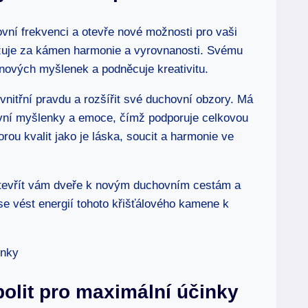
ní frekvenci a otevře nové možnosti pro vaši
ažuje za kámen harmonie a vyrovnanosti. Svému
tí nových myšlenek a podněcuje kreativitu.
u vnitřní pravdu a rozšířit své duchovní obzory. Má
ivní myšlenky a emoce, čímž podporuje celkovou
ou kvalit jako je láska, soucit a harmonie ve
i otevřít vám dveře k novým duchovním cestám a
 vést energií tohoto křišťálového kamene k
apolit pro maximální účinky