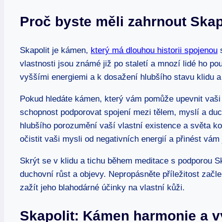
Proč byste měli zahrnout Skap
Skapolit je kámen,
který má dlouhou historii spojenou
s
vlastnosti jsou známé již po staletí a mnozí lidé ho po
vyššími energiemi a k dosažení hlubšího stavu klidu 
Pokud hledáte kámen, který vám pomůže upevnit vaši m
schopnost podporovat spojení mezi tělem, myslí a du
hlubšího porozumění vaší vlastní existence a světa ko
očistit vaši mysli od negativních energií a přinést vám 
Skrýt se v klidu a tichu během meditace s podporou S
duchovní růst a objevy. Nepropásněte příležitost zač
zažít jeho blahodárné účinky na vlastní kůži.
Skapolit: Kámen harmonie a v