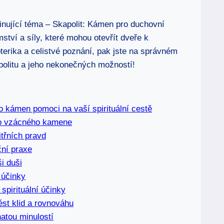
cinující téma – Skapolit: Kámen pro duchovní
tví a síly, které mohou otevřít dveře k
erika a celistvé poznání, pak jste na správném
apolitu a jeho nekonečných možností!
o kámen pomoci na vaší spirituální cestě
oto vzácného kamene
itřních pravd
ční praxe
i duši
 účinky
 spirituální účinky
st klid a rovnováhu
atou minulostí