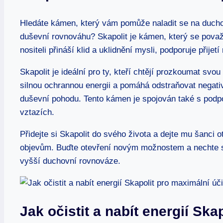
Hledáte kámen, který vám pomůže naladit se na duchov
duševní rovnováhu? Skapolit je kámen, který se pov
nositeli přináší klid a uklidnění mysli, podporuje přije
Skapolit je ideální pro ty, kteří chtějí prozkoumat svo
silnou ochrannou energii a pomáhá odstraňovat negat
duševní pohodu. Tento kámen je spojován také s podpor
vztazích.
Přidejte si Skapolit do svého života a dejte mu šanc
objevům. Buďte otevření novým možnostem a nechte se
vyšší duchovní rovnováze.
Jak očistit a nabít energií Sk