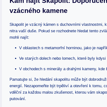
Kam najít Skapolit: Doporučen
vzácného kamene
Skapolit je vzácný kámen s duchovními vlastnostmi, 
nitra vaší duše. Pokud se rozhodnete hledat tento zvlá
mohli najít:
V oblastech s metamorfní horninou, jako je napří
Ve starých dolech nebo lomech, které byly kdys
V obchodech s minerály a drahými kameny, kde b
Pamatujte si, že hledání skapolitu může být dobrodru
energií. Nezapomeňte být trpěliví a otevření k tomu,
vděční za každou malou zkušenost, kterou vám skapoli
putování.