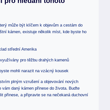
í pro hledání tohoto
který může být klíčem k objevům a cestám do
štní kámen, existuje několik míst, kde byste ho
klad střední Amerika
i využívány pro těžbu drahých kamenů
yste mohli narazit na vzácný kousek
žstvím plným vzrušení a objevování nových
 co vám daný kámen přinese do života. Buďte
t přinese, a připravte se na nečekaná duchovní