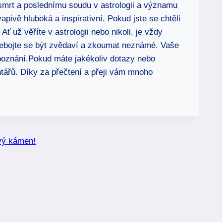
mrt a poslednímu soudu v astrologii a významu
pivě hluboká a inspirativní. Pokud jste se chtěli
ť už věříte v astrologii nebo nikoli, je vždy
nebojte se být zvědaví a zkoumat neznámé. Vaše
í poznání.Pokud máte jakékoliv dotazy nebo
tářů. Díky za přečtení a přeji vám mnoho
vý kámen!