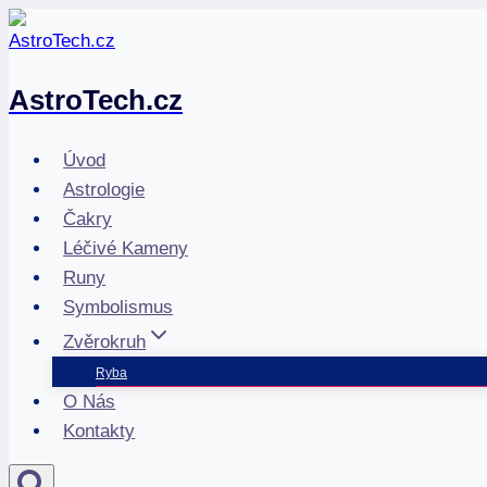
Přeskočit
na
obsah
AstroTech.cz
Úvod
Astrologie
Čakry
Léčivé Kameny
Runy
Symbolismus
Zvěrokruh
Ryba
O Nás
Kontakty