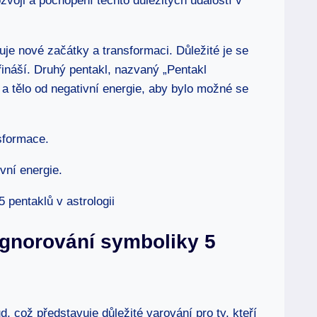
voji a pochopení těchto důležitých událostí v
uje nové začátky a transformaci. Důležité je se
ináší. Druhý pentakl, nazvaný „Pentakl
l a tělo od negativní energie, aby bylo možné se
sformace.
vní energie.
ignorování symboliky 5
d, což představuje důležité varování pro ty, kteří