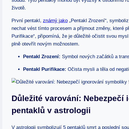
soudu. Tyto pentakly mohou být využity k osobnímu roz
životě.
První pentakl,
známý jako
„Pentakl Zrození“, symboliz
nechat vést tímto procesem a přijmout změny, které př
Purifikace“, připomíná, že je důležité očistit svou mys
plně otevřít novým možnostem.
Pentakl Zrození:
Symbol nových začátků a tran
Pentakl Purifikace:
Očista mysli a těla od negati
Důležité varování: Nebezpečí 
pentaklů v astrologii
V astrologii symbolizují 5 pentaklů smrt a poslední sou