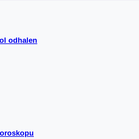
hol odhalen
horoskopu