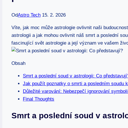
Od
Astro Tech
15. 2. 2026
Víte, jak moc může astrologie ovlivnit naši budoucnos
astrologii a jak mohou ovlivnit náš smrt a poslední so
fascinující svět astrologie a její význam ve vašem živo
Obsah
Smrt a poslední soud v astrologii: Co představují
Jak použít poznatky o smrti a posledním soudu k
Důležité varování: Nebezpečí ignorování symbolik
Final Thoughts
Smrt a poslední soud v astrolo