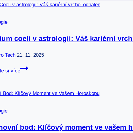
ogie
um coeli v astrologii: Váš kariérní vrc
ro Tech
21. 11. 2025
Medium
te si více
coeli
v
astrologii:
Váš
kariérní
ogie
vrchol
odhalen
hovní bod: Klíčový moment ve vašem 