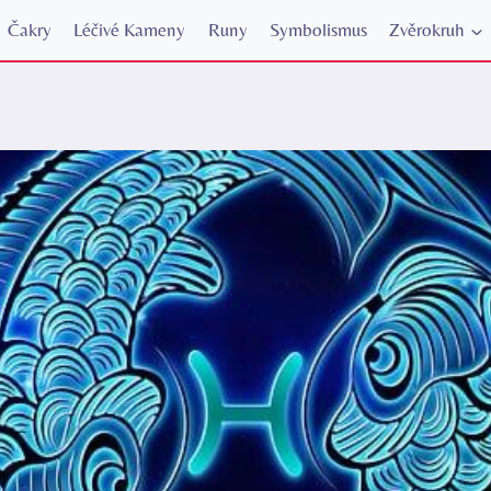
Čakry
Léčivé Kameny
Runy
Symbolismus
Zvěrokruh