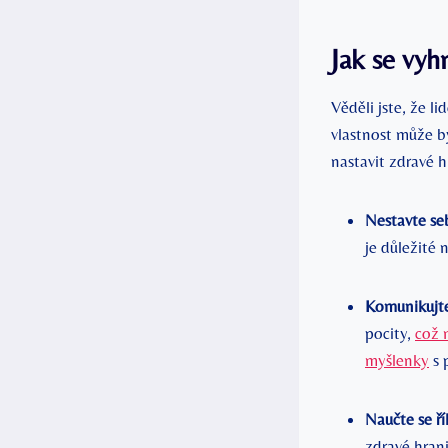
Jak se vyh
Věděli jste, že l
vlastnost může bý
nastavit zdravé hr
Nestavte se
je důležité 
Komunikujte
pocity,
což 
myšlenky
s 
Naučte se ří
zdravé hrani