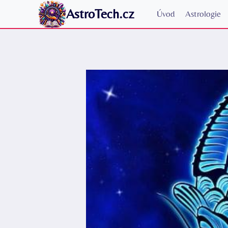
Přeskočit
AstroTech.cz
Úvod
Astrologie
na
obsah