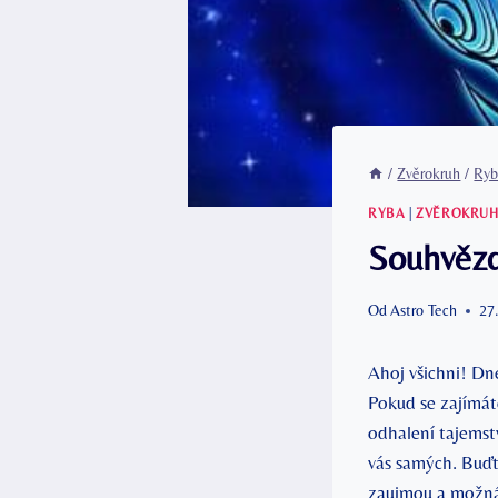
/
Zvěrokruh
/
Ryb
RYBA
|
ZVĚROKRU
Souhvězd
Od
Astro Tech
27
Ahoj všichni! Dn
Pokud se zajímáte
odhalení tajemst
vás samých. Buďte
zaujmou a možná i