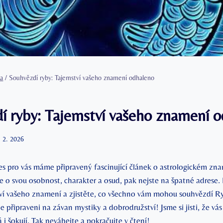
a
/
Souhvězdí ryby: Tajemství vašeho znamení odhaleno
H
í ryby: Tajemství vašeho znamení 
. 2. 2026
es pro vás máme připravený fascinující článek o astrologickém zn
 o svou osobnost, charakter a osud, pak nejste na špatné adrese. 
ví vašeho znamení a zjistěte, co všechno vám mohou souhvězdí Ry
 připraveni na závan mystiky a dobrodružství! Jsme si jisti, že vá
 šokují. Tak neváhejte a pokračujte v čtení!