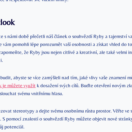
tlook
ste s námi době přečetli náš článek o souhvězdí Ryby a tajemství 
 vám pomohli lépe porozumět vaší osobnosti a získat vhled do to
pomeňte, že Ryby jsou nejen citlivé a kreativní, ale také velmi in
i.
udit, abyste se více zamýšleli nad tím, jaké vlivy vaše znamení m
k je můžete využít
k dosažení svých cílů. Buďte otevření novým z
louchat svému vnitřnímu hlasu.
ovat stereotypy a dejte svému osobnímu růstu prostor. Věřte ve sv
ce. S pomocí znalostí o souhvězdí Ryby můžete objevit nové stránk
ůj potenciál.