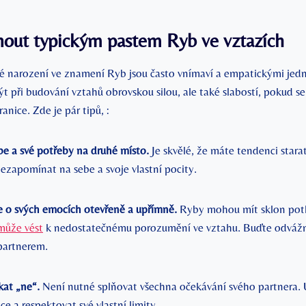
nout typickým pastem Ryb ve vztazích
idé narození ve znamení Ryb jsou často vnímaví a empatickými jedn
t při budování vztahů obrovskou silou, ale také slabostí, pokud s
anice. Zde je pár tipů, :
be a své potřeby na druhé místo.
Je skvělé, že máte tendenci starat
nezapomínat na sebe a svoje vlastní pocity.
 o svých emocích otevřeně a upřímně.
Ryby mohou mít sklon potl
může vést
k nedostatečnému porozumění ve vztahu. Buďte odváž
partnerem.
kat „ne“.
Není nutné splňovat všechna očekávání svého partnera. U
ce a respektovat své vlastní limity.