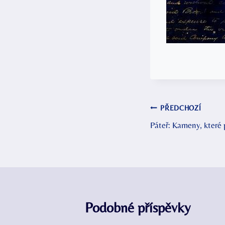
Navigace
PŘEDCHOZÍ
Páteř: Kameny, které 
pro
příspěvek
Podobné příspěvky