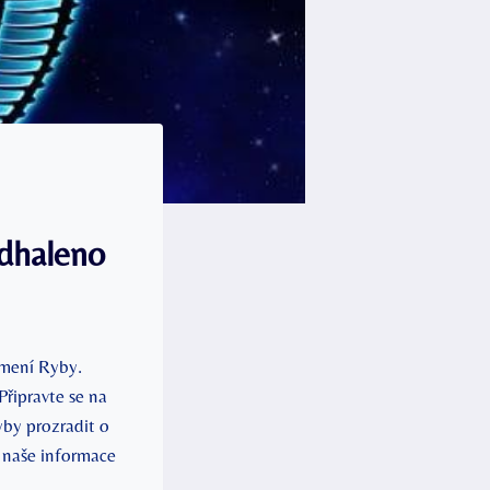
odhaleno
amení Ryby.
Připravte se na
by prozradit o
s naše informace