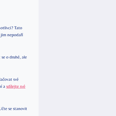
otlivci? Tato
e jim nepodaří
 se o druhé, ale
ačovat své
ní a
sdílejte své
čte se stanovit