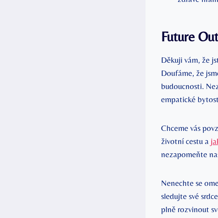
Future Ou
Děkuji vám, že j
Doufáme, že jsme
budoucnosti. Neza
empatické bytost
Chceme vás povzb
životní cestu a
ja
nezapomeňte nas
Nenechte se omez
sledujte své srd
plně rozvinout sv