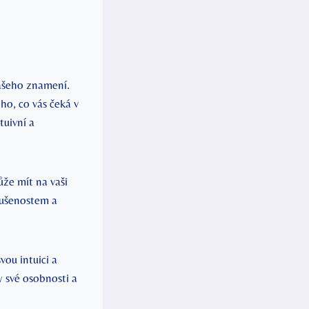
vašeho znamení.
ho, co vás čeká v
tuivní a
ůže mít na vaši
kušenostem a
ou intuici a
y své osobnosti a