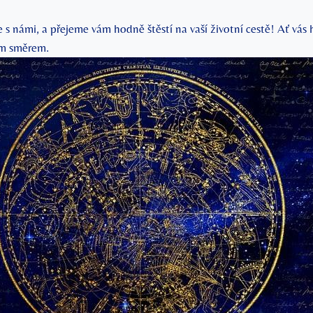
 s námi, a přejeme vám hodně štěstí na vaší životní cestě! Ať vás
ým směrem.