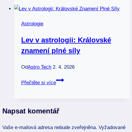
o
astrologii:
Zdroje
Astrologie
moudrosti
Lev v astrologii: Královské
znamení plné síly
Od
Astro Tech
2. 4. 2026
Lev
Přečtěte si více
v
astrologii:
Královské
Napsat komentář
znamení
plné
Vaše e-mailová adresa nebude zveřejněna.
síly
Vyžadované