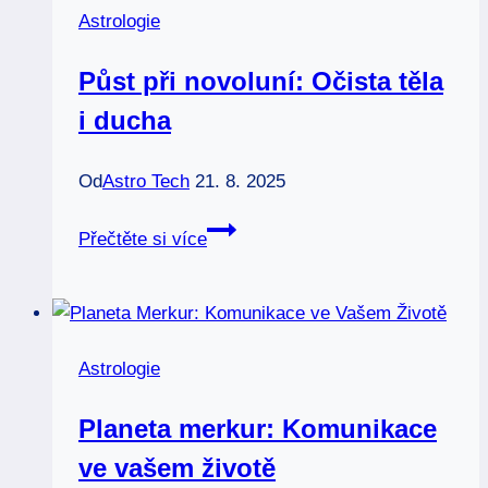
Astrologie
hlubiny
Půst při novoluní: Očista těla
i ducha
Od
Astro Tech
21. 8. 2025
Půst
Přečtěte si více
při
novoluní:
Očista
těla
Astrologie
i
ducha
Planeta merkur: Komunikace
ve vašem životě