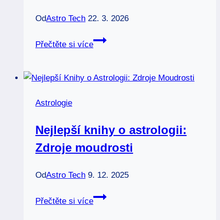
Od
Astro Tech
22. 3. 2026
Planeta
Přečtěte si více
merkur:
Komunikace
ve
vašem
Astrologie
životě
Nejlepší knihy o astrologii:
Zdroje moudrosti
Od
Astro Tech
9. 12. 2025
Nejlepší
Přečtěte si více
knihy