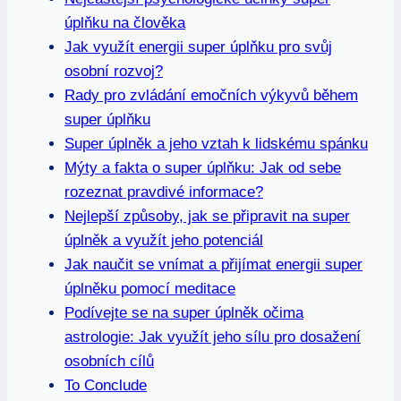
úplňku na člověka
Jak využít energii super úplňku pro svůj
osobní rozvoj?
Rady pro zvládání emočních výkyvů během
super úplňku
Super úplněk a jeho vztah k lidskému spánku
Mýty a fakta o super úplňku: Jak od sebe
rozeznat pravdivé informace?
Nejlepší způsoby, jak se připravit na super
úplněk a využít jeho potenciál
Jak naučit se vnímat a přijímat energii super
úplněku pomocí meditace
Podívejte se na super úplněk očima
astrologie: Jak využít jeho sílu pro dosažení
osobních cílů
To Conclude