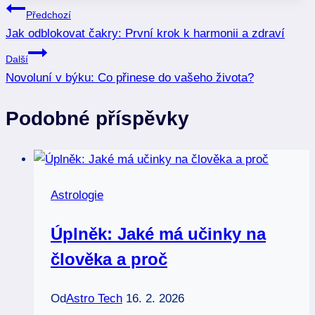
Navigace
Předchozí
Jak odblokovat čakry: První krok k harmonii a zdraví
pro
Další
příspěvek
Novoluní v býku: Co přinese do vašeho života?
Podobné příspěvky
Astrologie
Úplněk: Jaké má učinky na
člověka a proč
Od
Astro Tech
16. 2. 2026