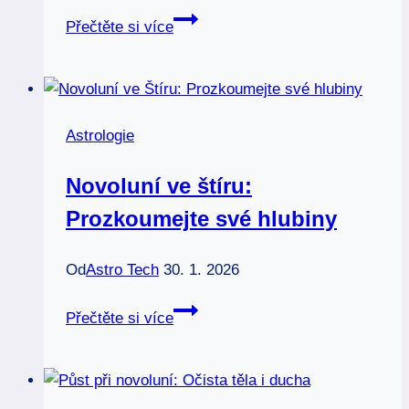
Úplněk:
Přečtěte si více
Jaké
má
učinky
na
Astrologie
člověka
a
Novoluní ve štíru:
proč
Prozkoumejte své hlubiny
Od
Astro Tech
30. 1. 2026
Novoluní
Přečtěte si více
ve
štíru:
Prozkoumejte
své