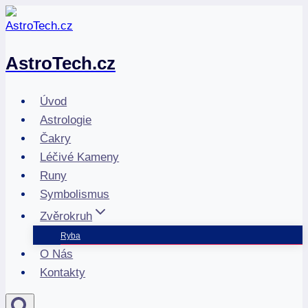
Přeskočit
na
obsah
AstroTech.cz
Úvod
Astrologie
Čakry
Léčivé Kameny
Runy
Symbolismus
Zvěrokruh
Ryba
O Nás
Kontakty