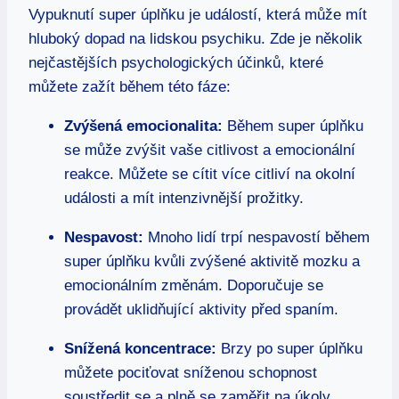
Vypuknutí super úplňku je událostí, která může mít
hluboký dopad na lidskou psychiku. Zde je několik
nejčastějších psychologických účinků, které
můžete zažít během této fáze:
Zvýšená emocionalita:
Během super úplňku
se může zvýšit vaše citlivost a emocionální
reakce. Můžete se cítit více citliví na okolní
události a mít intenzivnější prožitky.
Nespavost:
Mnoho lidí trpí nespavostí během
super úplňku kvůli zvýšené aktivitě mozku a
emocionálním změnám. Doporučuje se
provádět uklidňující aktivity před spaním.
Snížená koncentrace:
Brzy po super úplňku
můžete pociťovat sníženou schopnost
soustředit se a plně se zaměřit na úkoly.