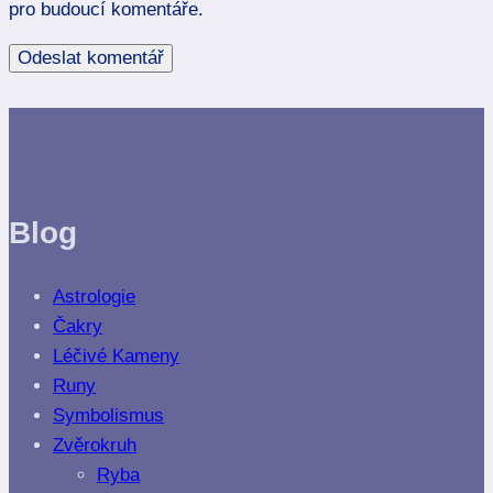
pro budoucí komentáře.
Blog
Astrologie
Čakry
Léčivé Kameny
Runy
Symbolismus
Zvěrokruh
Ryba