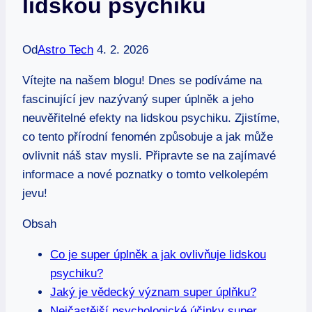
lidskou psychiku
Od
Astro Tech
4. 2. 2026
Vítejte na našem blogu! Dnes se podíváme na
fascinující jev nazývaný super úplněk a jeho
neuvěřitelné efekty na lidskou psychiku. Zjistíme,
co tento přírodní fenomén způsobuje a jak může
ovlivnit náš stav mysli. Připravte se na zajímavé
informace a nové poznatky o tomto velkolepém
jevu!
Obsah
Co je super úplněk a jak ovlivňuje lidskou
psychiku?
Jaký je vědecký význam super úplňku?
Nejčastější psychologické účinky super