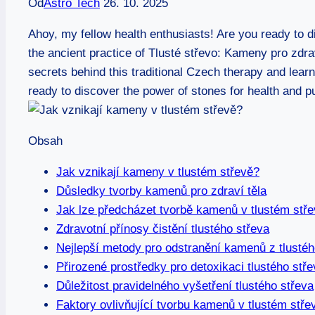
Od
Astro Tech
26. 10. 2025
Ahoy, my fellow health enthusiasts! Are you ready to d
the ancient practice of Tlusté střevo: Kameny pro zdraví
secrets behind this traditional Czech therapy and learn
ready to discover the power of stones for health and pu
Obsah
Jak vznikají kameny v tlustém střevě?
Důsledky tvorby kamenů pro zdraví těla
Jak lze předcházet tvorbě kamenů v tlustém stř
Zdravotní přínosy čistění tlustého střeva
Nejlepší metody pro odstranění kamenů z tlustéh
Přirozené prostředky pro detoxikaci tlustého stře
Důležitost pravidelného vyšetření tlustého střeva
Faktory ovlivňující tvorbu kamenů v tlustém stře