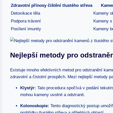
Zdravotní přínosy čištění tlustého střeva
Kamen
Detoxikace těla
Kameny ob
Podpora trávení
Kameny s 
Posílení imunity
Kameny bo
Nejlepší metody pro odstraněn
Existuje mnoho efektivních metod pro odstranění kame
zdravotní a čistotní prospěch. Mezi nejlepší metody pa
Klystýr:
Tato procedura spočívá v podání tekutin
mohou kameny uvolnit a odstranit.
Kolonoskopie:
Tento diagnostický postup umožňu
prohlídku tlustého střeva a přilehlých oblastí.