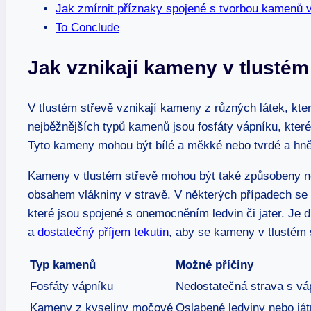
Jak zmírnit příznaky spojené s tvorbou kamenů v
To Conclude
Jak vznikají kameny v tlustém
V tlustém střevě vznikají kameny z různých látek, kter
nejběžnějších typů kamenů jsou fosfáty vápníku, které
Tyto kameny mohou být bílé a měkké nebo tvrdé a hn
Kameny v tlustém střevě mohou být také způsobeny n
obsahem vlákniny v stravě. V některých případech se
které jsou spojené s onemocněním ledvin či jater. Je 
a
dostatečný příjem tekutin
, aby se kameny v tlustém 
Typ kamenů
Možné příčiny
Fosfáty vápníku
Nedostatečná strava s v
Kameny z kyseliny močové
Oslabené ledviny nebo ját