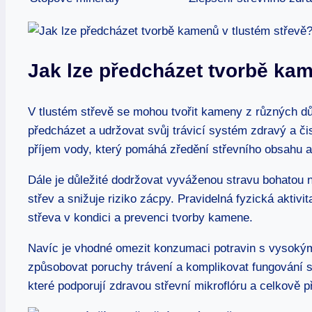
Jak lze předcházet tvorbě kam
V tlustém střevě se mohou tvořit kameny z různých dů
předcházet a udržovat svůj trávicí systém zdravý a či
příjem vody, který pomáhá zředění střevního obsahu a
Dále je důležité dodržovat vyváženou stravu bohatou n
střev a snižuje riziko zácpy. Pravidelná fyzická aktiv
střeva v kondici a prevenci tvorby kamene.
Navíc je vhodné omezit konzumaci potravin s vysoký
způsobovat poruchy trávení a komplikovat fungování st
které podporují zdravou střevní mikroflóru a celkově př