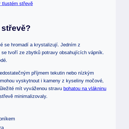
 tlustém střevě
 střevě?
é se hromadí a krystalizují. Jedním z
 se tvoří ze zbytků potravy obsahujících vápník.
ědé.
edostatečným příjmem tekutin nebo nízkým
 mohou vyskytnout i kameny z kyseliny močové,
důležité mít vyváženou stravu
bohatou na vlákninu
střevě minimalizovaly.
ápníkem
ra