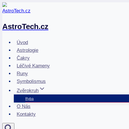
Přeskočit
na
obsah
AstroTech.cz
Úvod
Astrologie
Čakry
Léčivé Kameny
Runy
Symbolismus
Zvěrokruh
Ryba
O Nás
Kontakty