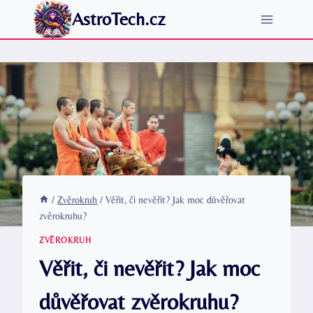
Přeskočit
AstroTech.cz
na
obsah
/
Zvěrokruh
/
Věřit, či nevěřit? Jak moc důvěřovat
zvěrokruhu?
ZVĚROKRUH
Věřit, či nevěřit? Jak moc
důvěřovat zvěrokruhu?