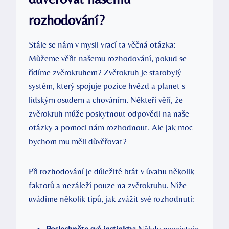
rozhodování?
Stále se nám ​v mysli vrací ta věčná otázka:
Můžeme věřit našemu rozhodování, pokud ⁣se ​
řídíme ‌zvěrokruhem? Zvěrokruh je starobylý​
systém, který spojuje pozice hvězd a planet ‌s
lidským osudem a‍ chováním.⁢ Někteří věří, že
zvěrokruh může ‌poskytnout‍ odpovědi na naše
otázky a pomoci nám‍ rozhodnout.​ Ale jak moc
bychom mu měli důvěřovat?
Při rozhodování‌ je důležité⁢ brát v úvahu několik
faktorů a nezáleží pouze‌ na⁣ zvěrokruhu.⁢ Níže
uvádíme několik‌ tipů, jak zvážit své rozhodnutí: