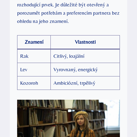
rozhodující​ prvek. Je důležité být otevřený a​
porozumět potřebám a preferencím partnera bez‍
ohledu ⁤na jeho​ znamení.
Znamení
Vlastnosti
Rak
Citlivý, loajální
Lev
Vyrovnaný, energický
Kozoroh
Ambiciózní, trpělivý