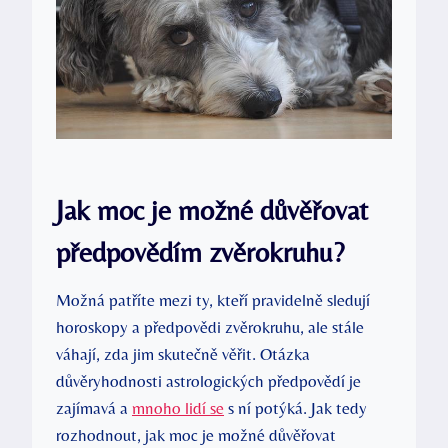
Jak moc je ‌možné důvěřovat
předpovědím zvěrokruhu?
Možná patříte mezi⁤ ty, kteří ⁣pravidelně‍ sledují
horoskopy a předpovědi​ zvěrokruhu, ale‍ stále
váhají, zda jim‍ skutečně věřit. Otázka
důvěryhodnosti astrologických předpovědí je
zajímavá a
mnoho lidí se
s ní potýká. ⁣Jak tedy​
rozhodnout, jak moc⁣ je možné⁣ důvěřovat