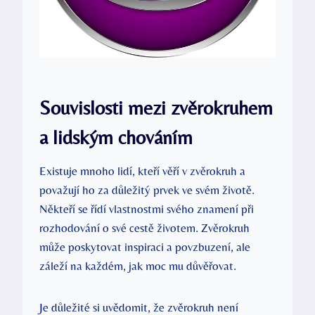
Souvislosti mezi zvěrokruhem
a‌ lidským chováním
Existuje mnoho lidí, kteří věří v ‌zvěrokruh a
považují ho za důležitý prvek ve svém ‍životě.⁣
Někteří se řídí vlastnostmi ‌svého znamení při
rozhodování ⁤o⁣ své cestě životem. Zvěrokruh
může ⁣poskytovat inspiraci a povzbuzení, ale
záleží na každém, jak moc ‌mu důvěřovat.
Je důležité si uvědomit, ‍že zvěrokruh není