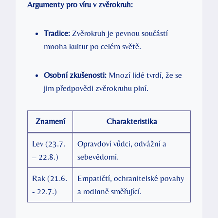
Argumenty ⁤pro⁤ víru v zvěrokruh:
Tradice:
Zvěrokruh je‌ pevnou součástí
mnoha kultur po ⁤celém ‍světě.
Osobní zkušenosti:
Mnozí lidé tvrdí, že ​se
jim předpovědi zvěrokruhu plní.
Znamení
Charakteristika
Lev⁢ (23.7.
Opravdoví⁤ vůdci, ⁣odvážní a
– 22.8.)
sebevědomí.
Rak (21.6.
Empatičtí, ochranitelské povahy
-‍ 22.7.)
a rodinně ⁣směřující.