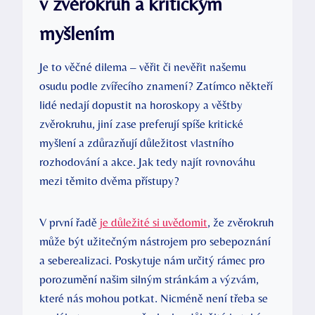
v zvěrokruh ⁤a kritickým
myšlením
Je to věčné dilema – věřit či nevěřit našemu
osudu podle zvířecího znamení? ‌Zatímco někteří
lidé nedají dopustit⁤ na horoskopy a věštby
zvěrokruhu, jiní zase preferují ​spíše ​kritické
myšlení a zdůrazňují důležitost vlastního
rozhodování ⁢a akce. Jak⁣ tedy najít rovnováhu
mezi těmito dvěma přístupy?
V první řadě‌
je důležité si uvědomit
, že zvěrokruh
⁢může být užitečným nástrojem ⁤pro sebepoznání
a seberealizaci. Poskytuje nám⁤ určitý rámec pro
porozumění našim ‍silným stránkám a⁣ výzvám,
které ⁣nás mohou potkat. Nicméně není třeba⁣ se