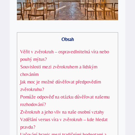
Obsah
Věřit v zvěrokruh – ospravedlnitelná ⁣víra nebo
pouhý mýtus?
Souvislosti mezi zvěrokruhem a‌ lidským
chováním
Jak moc je ‌možné důvěřovat předpovědím
zvěrokruhu?
Pomůže odpověď na otázku důvěřovat‍ našemu
rozhodování?
Zvěrokruh a jeho vliv na naše osobní ‌vztahy
Vzdělání versus víra v zvěrokruh – ‍kde ​hledat⁢
pravdu?
Určování hranic mezi⁤ tradičními hodnotami a