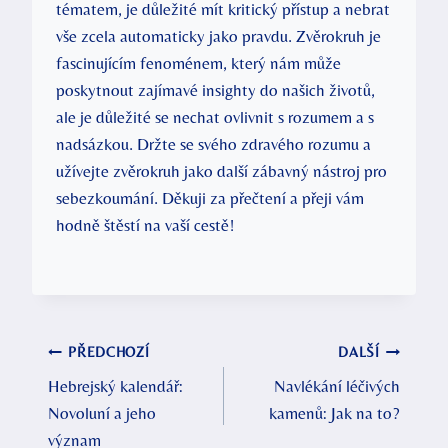
tématem, je důležité ‌mít kritický přístup a nebrat
vše zcela automaticky jako pravdu. Zvěrokruh je
⁤fascinujícím fenoménem, který nám může
poskytnout zajímavé insighty do našich⁤ životů,
ale je důležité se nechat ovlivnit ⁣s ⁤rozumem⁢ a s
⁤nadsázkou. Držte ‍se svého zdravého rozumu a‌
užívejte zvěrokruh jako další zábavný nástroj pro
sebezkoumání. Děkuji za přečtení a přeji⁣ vám
hodně štěstí na vaší cestě!
Navigace
PŘEDCHOZÍ
DALŠÍ
Hebrejský kalendář:
Navlékání léčivých
pro
Novoluní a jeho
kamenů: Jak na to?
příspěvek
význam