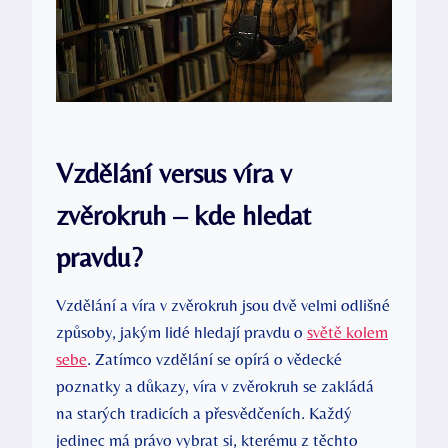
Vzdělání versus víra v
zvěrokruh – ‍kde ​hledat⁢
pravdu?
Vzdělání a víra v zvěrokruh jsou ⁤dvě velmi odlišné
způsoby, jakým lidé hledají pravdu o
světě kolem
sebe
. ⁢Zatímco ⁢vzdělání‌ se opírá o vědecké⁣
poznatky a důkazy, víra v ⁢zvěrokruh se zakládá
na starých tradicích a přesvědčeních. Každý
jedinec má právo vybrat si, kterému z těchto