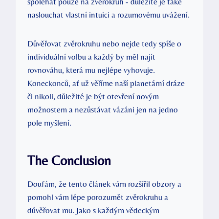
spoléhat pouze na zvěrokruh ‌-⁢ důležité ⁤je také
naslouchat vlastní intuici a ⁢rozumovému uvážení.
Důvěřovat zvěrokruhu nebo nejde tedy spíše o
individuální volbu a ⁢každý​ by měl ‍najít
rovnováhu, která ⁤mu nejlépe vyhovuje.
Koneckonců, ať už věříme naší planetární dráze
‍či ⁢nikoli,⁤ důležité je být otevření novým
možnostem a ​nezůstávat vázáni ‍jen na jedno
pole myšlení.
The Conclusion
Doufám, že tento článek vám‍ rozšířil obzory a
pomohl vám lépe porozumět ‌zvěrokruhu a
důvěřovat ⁤mu. Jako s každým vědeckým