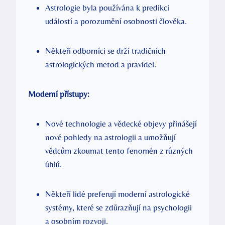
Astrologie byla⁢ používána ⁣k ⁢predikci‍
událostí ‌a‌ porozumění osobnosti člověka.
Někteří odborníci se drží‌ tradičních
astrologických metod a ⁣pravidel.
Moderní přístupy:
Nové⁤ technologie a ⁤vědecké objevy přinášejí
nové pohledy na astrologii a umožňují
vědcům zkoumat tento fenomén z různých
⁢úhlů.
Někteří⁤ lidé preferují ​moderní astrologické⁢
systémy, které ​se zdůrazňují na psychologii ​
a osobním rozvoji.