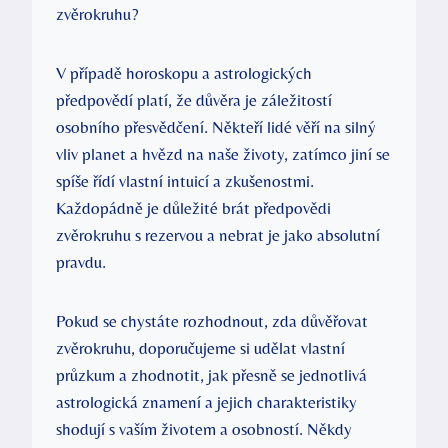
zvěrokruhu?
V případě horoskopu a astrologických
předpovědí platí, že důvěra je záležitostí
osobního přesvědčení. ⁣Někteří lidé věří na silný
vliv ‌planet ⁤a hvězd na naše ‍životy, zatímco ⁤jiní se
spíše ⁣řídí vlastní intuicí a zkušenostmi.
Každopádně je důležité‌ brát ⁢předpovědi
‌zvěrokruhu s rezervou ⁣a nebrat je jako absolutní
pravdu.
Pokud se chystáte ⁤rozhodnout, zda‌ důvěřovat
zvěrokruhu, doporučujeme si udělat vlastní
průzkum a ⁣zhodnotit, jak přesně se⁢ jednotlivá
astrologická znamení a jejich charakteristiky
⁢shodují s vaším životem a ‌osobností. Někdy⁣