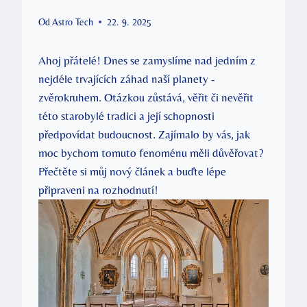
Od
Astro Tech
22. 9. 2025
Ahoj přátelé! Dnes se zamyslíme nad jedním z
⁢nejdéle trvajících záhad naší planety ⁢-
zvěrokruhem. ‍Otázkou zůstává, ⁢věřit či⁢ nevěřit
této starobylé tradici‍ a její schopnosti
předpovídat budoucnost.‌ Zajímalo by⁢ vás, jak
moc bychom tomuto fenoménu měli důvěřovat?
Přečtěte si můj nový ​článek a buďte lépe
připraveni na rozhodnutí!