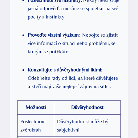
Poslechněte ⁣své ⁤instinkty:
Někdy neexistuje
jasná odpověď ​a musíme se⁤ spoléhat na své
pocity ⁤a instinkty.
Proveďte vlastní výzkum:
‍ Nebojte ⁢se zjistit
více ⁣informací o situaci nebo ‌problému, se
kterým se ​potýkáte.
Konzultujte s důvěryhodnými lidmi:
Odebírejte rady od lidí, na které důvěřujete
a kteří mají⁣ vaše nejlepší ⁤zájmy na srdci.
Možnosti
Důvěryhodnost
Poslechnout
Důvěryhodnost může být
zvěrokruh
subjektivní