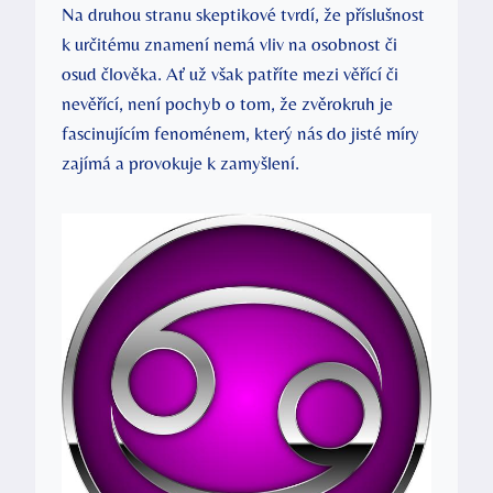
Na druhou‌ stranu skeptikové tvrdí, že příslušnost
k ‍určitému ​znamení nemá vliv na ⁤osobnost či
osud člověka. Ať⁣ už však patříte ⁢mezi věřící ‌či⁢
nevěřící, není​ pochyb o ‌tom, že ⁢zvěrokruh⁢ je
fascinujícím fenoménem, který nás do jisté míry‍
zajímá ‍a ‍provokuje k zamyšlení.