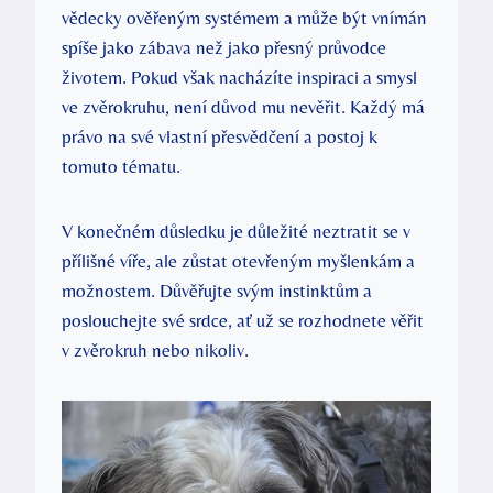
vědecky ověřeným ‍systémem a může být vnímán
spíše jako zábava než jako přesný průvodce
životem. Pokud ‌však nacházíte inspiraci a smysl
ve zvěrokruhu, není důvod mu nevěřit. Každý má‍
právo na své⁢ vlastní přesvědčení a postoj k
tomuto tématu.
V konečném důsledku je ⁢důležité‍ neztratit se ⁣v
přílišné víře, ale zůstat otevřeným⁣ myšlenkám a
‍možnostem. Důvěřujte svým ​instinktům a
poslouchejte své ‍srdce, ať už se rozhodnete věřit
v zvěrokruh nebo nikoliv.