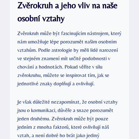
Zvěrokruh a jeho vliv na naše
osobní ‌vztahy
Zvěrokruh může být fascinujícím nástrojem, který
nám umožňuje lépe ​porozumět našim ⁢osobním
vztahům. Podle ​astrologie⁤ by měli lidé narození‌
ve ⁣stejném​ znamení mít⁤ určité podobnosti⁢ v
chování a hodnotách. Pokud věříte v sílu
zvěrokruhu, můžete se inspirovat tím, jak se
jednotlivé znaky doplňují a ovlivňují.
Je však důležité nezapomínat,‍ že osobní vztahy
jsou o komunikaci, důvěře a snaze‍ porozumět
‍jeden ⁣druhému. Zvěrokruh může být pouze
jedním z mnoha faktorů, které ovlivňují náš
vztah,‌ a‌ není dobré ho brát jako jediný