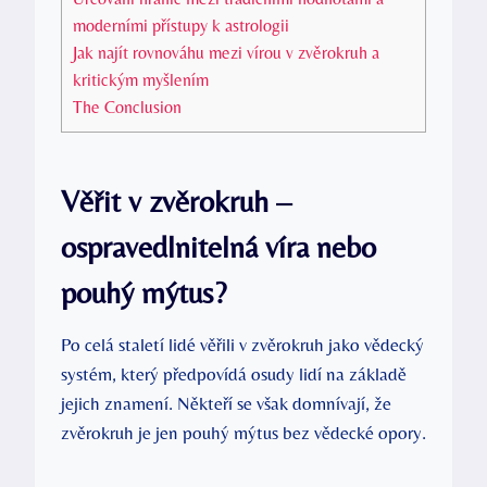
moderními přístupy k astrologii
Jak najít‍ rovnováhu mezi vírou v zvěrokruh ⁤a
kritickým myšlením
The Conclusion
Věřit v zvěrokruh –
ospravedlnitelná ⁣víra nebo
pouhý mýtus?
Po celá staletí lidé věřili v zvěrokruh ⁤jako vědecký
systém, který předpovídá osudy lidí na ‍základě
jejich znamení. Někteří se však‌ domnívají, že
zvěrokruh je jen pouhý mýtus bez vědecké ⁢opory.