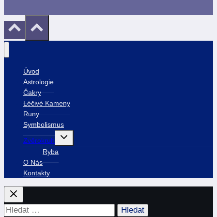
Úvod
Astrologie
Čakry
Léčivé Kameny
Runy
Symbolismus
Toggle
Zvěrokruh
child
menu
Ryba
O Nás
Kontakty
Vyhledávání