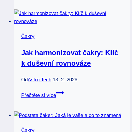
Energetická
ochrana
na
každý
Čakry
den
Jak harmonizovat čakry: Klíč
k duševní rovnováze
Od
Astro Tech
13. 2. 2026
Jak
Přečtěte si více
harmonizovat
čakry:
Klíč
k
Čakry