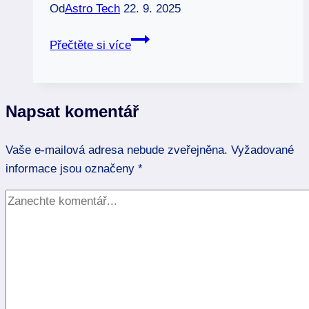
Od
Astro Tech
22. 9. 2025
Čakry
Přečtěte si více
symboly:
Starodávné
znamení
Napsat komentář
vaší
energie
Vaše e-mailová adresa nebude zveřejněna.
Vyžadované
informace jsou označeny
*