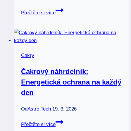
Čakrové
Přečtěte si více
oleje:
Aromaterapie
pro
vaše
čakry
Čakry
Čakrový náhrdelník:
Energetická ochrana na každý
den
Od
Astro Tech
19. 3. 2026
Čakrový
Přečtěte si více
náhrdelník: