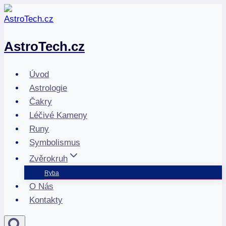
Přeskočit
na
obsah
AstroTech.cz
Úvod
Astrologie
Čakry
Léčivé Kameny
Runy
Symbolismus
Zvěrokruh
Ryba
O Nás
Kontakty