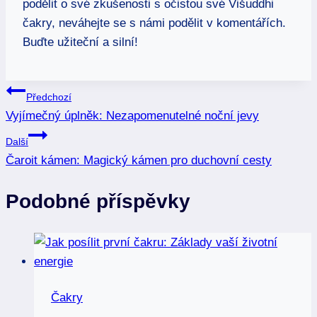
podělit o své zkušenosti s očistou své Višuddhi
čakry, neváhejte se s námi podělit v komentářích.
Buďte užiteční a silní!
Navigace
Předchozí
Vyjímečný úplněk: Nezapomenutelné noční jevy
pro
Další
příspěvek
Čaroit kámen: Magický kámen pro duchovní cesty
Podobné příspěvky
Čakry