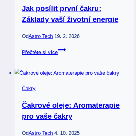
Jak posílit první čakru:
Základy vaší životní energie
Od
Astro Tech
19. 2. 2026
Jak
Přečtěte si více
posílit
první
čakru:
Základy
Čakry
vaší
životní
Čakrové oleje: Aromaterapie
energie
pro vaše čakry
Od
Astro Tech
4. 10. 2025