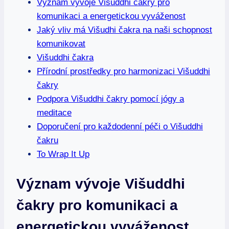
Význam vývoje Višuddhi čakry pro
komunikaci a energetickou vyváženost
Jaký vliv má Višudhi čakra na naši schopnost
komunikovat
Višuddhi čakra
Přírodní prostředky pro harmonizaci Višuddhi
čakry
Podpora Višuddhi čakry pomocí jógy a
meditace
Doporučení pro každodenní péči o Višuddhi
čakru
To Wrap It Up
Význam vývoje Višuddhi
čakry pro komunikaci a
energetickou vyváženost