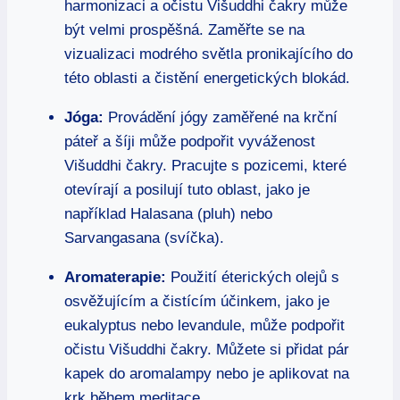
harmonizaci a očistu Višuddhi čakry může
být velmi prospěšná. Zaměřte se na
vizualizaci modrého světla pronikajícího do
této oblasti a čistění energetických blokád.
Jóga:
Provádění jógy zaměřené na krční
páteř a šíji může podpořit vyváženost
Višuddhi čakry. Pracujte s pozicemi, které
otevírají a posilují tuto oblast, jako je
například Halasana (pluh) nebo
Sarvangasana (svíčka).
Aromaterapie:
Použití éterických olejů s
osvěžujícím a čistícím účinkem, jako je
eukalyptus nebo levandule, může podpořit
očistu Višuddhi čakry. Můžete si přidat pár
kapek do aromalampy nebo je aplikovat na
krk během meditace.