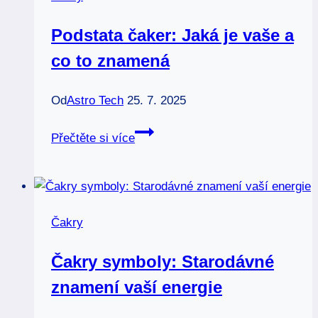
duševní
rovnováze
Podstata čaker: Jaká je vaše a
co to znamená
Od
Astro Tech
25. 7. 2025
Podstata
Přečtěte si více
čaker:
Jaká
je
vaše
Čakry
a
co
Čakry symboly: Starodávné
to
znamení vaší energie
znamená