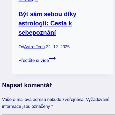
a
jak
Být sám sebou díky
odhalit
astrologii: Cesta k
své
karmické
sebepoznání
vztahy
Od
Astro Tech
22. 12. 2025
Být
Přečtěte si více
sám
sebou
díky
Napsat komentář
astrologii:
Cesta
Vaše e-mailová adresa nebude zveřejněna.
k
Vyžadované
informace jsou označeny
sebepoznání
*