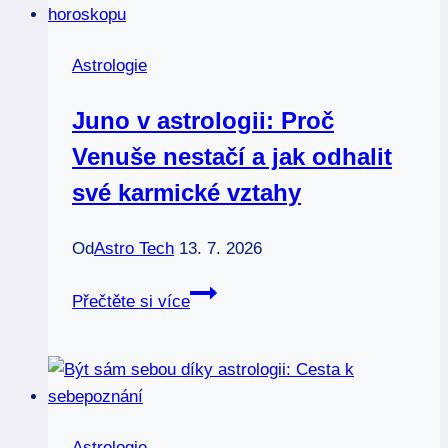
Tajemství
a
Astrologie
transformace
Juno v astrologii: Proč
Venuše nestačí a jak odhalit
své karmické vztahy
Od
Astro Tech
13. 7. 2026
Juno
Přečtěte si více
v
astrologii:
Proč
Venuše
nestačí
Astrologie