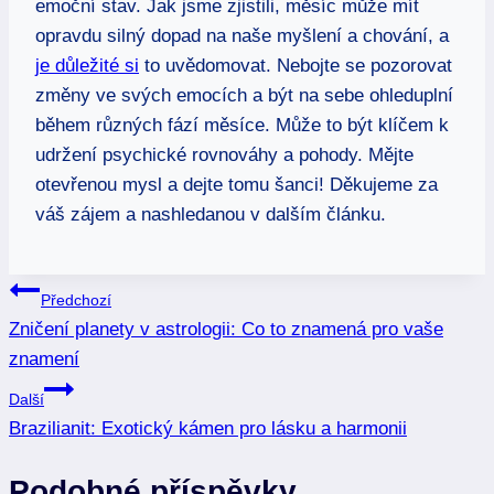
emoční stav. Jak jsme zjistili, měsíc může mít
opravdu silný dopad na naše myšlení a chování, a
je důležité si
to uvědomovat. Nebojte se pozorovat
změny ve svých emocích a být na sebe ohleduplní
během různých fází měsíce. Může to být klíčem k
udržení psychické rovnováhy a pohody. Mějte
otevřenou mysl a dejte tomu šanci! Děkujeme za
váš zájem a nashledanou v dalším článku.
Navigace
Předchozí
Zničení planety v astrologii: Co to znamená pro vaše
pro
znamení
příspěvek
Další
Brazilianit: Exotický kámen pro lásku a harmonii
Podobné příspěvky