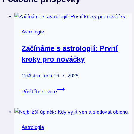
Astrologie
Začínáme s astrologií: První
kroky pro nováčky
Od
Astro Tech
16. 7. 2025
Začínáme
Přečtěte si více
s
astrologií:
První
kroky
Astrologie
pro