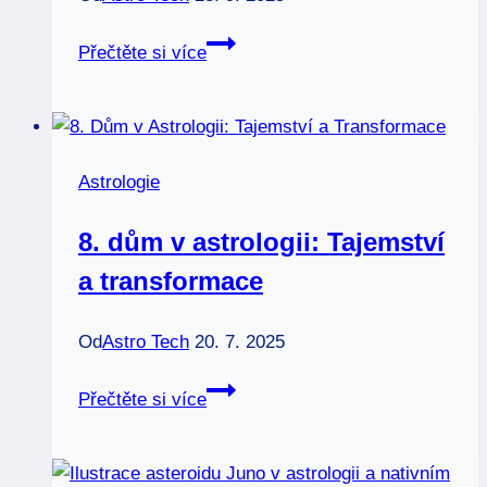
Reflexivní
Přečtěte si více
astrologie:
Zrcadlo
vaší
duše
Astrologie
8. dům v astrologii: Tajemství
a transformace
Od
Astro Tech
20. 7. 2025
8.
Přečtěte si více
dům
v
astrologii: