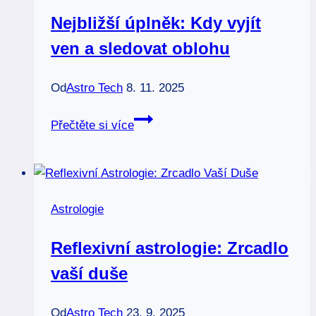
nováčky
Nejbližší úplněk: Kdy vyjít
ven a sledovat oblohu
Od
Astro Tech
8. 11. 2025
Nejbližší
Přečtěte si více
úplněk:
Kdy
vyjít
ven
Astrologie
a
sledovat
Reflexivní astrologie: Zrcadlo
oblohu
vaší duše
Od
Astro Tech
23. 9. 2025