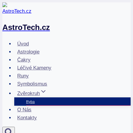
Přeskočit
na
obsah
AstroTech.cz
Úvod
Astrologie
Čakry
Léčivé Kameny
Runy
Symbolismus
Zvěrokruh
Ryba
O Nás
Kontakty