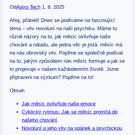
Od
Astro Tech
1. 8. 2025
Ahoj, přátelé! Dnes se podíváme na fascinující
téma – vliv novoluní na naši psychiku. Máme tu
různé názory na to, jak měsíc ovlivňuje naše
chování a náladu, ale jedna věc je jistá: měsíc má
na nás obrovský vliv. Pojďme se společně podívat
na to, jakým způsobem nás měsíc formuje a jak se
to projevuje v našem každodenním životě. Jsme
připraveni na výzkum? Pojďme na to!
Obsah
Jak měsíc ovlivňuje naše emoce
Cyklický rytmus: Jak se měsíc promítá do
našeho chování
Novoluní a jeho vliv na spánek a psychickou