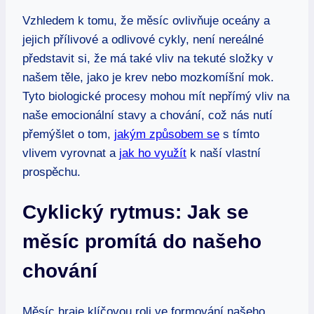
Vzhledem k tomu, že měsíc ovlivňuje oceány a
jejich přílivové a odlivové cykly, není nereálné
představit si, že má také vliv na tekuté složky v
našem těle, jako je krev nebo mozkomíšní mok.
Tyto biologické procesy mohou mít nepřímý vliv na
naše emocionální stavy a chování, což nás nutí
přemýšlet o tom,
jakým způsobem se
s tímto
vlivem vyrovnat a
jak ho využít
k naší vlastní
prospěchu.
Cyklický rytmus: Jak se
měsíc promítá do našeho
chování
Měsíc hraje klíčovou roli ve formování našeho