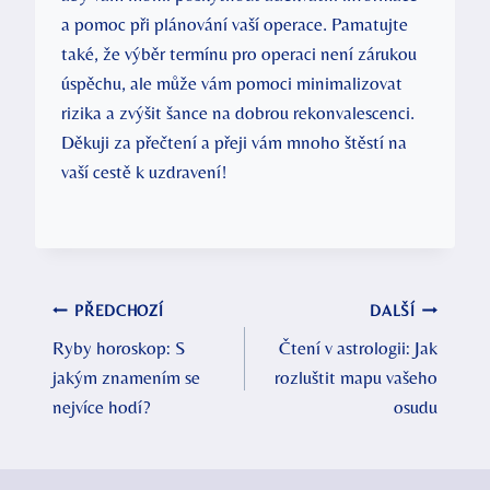
a pomoc při plánování vaší operace. Pamatujte
také, že výběr termínu pro operaci není zárukou
úspěchu, ale může vám pomoci minimalizovat
rizika a zvýšit šance na dobrou rekonvalescenci.
Děkuji za přečtení a přeji vám mnoho štěstí na
vaší cestě k uzdravení!
Navigace
PŘEDCHOZÍ
DALŠÍ
Ryby horoskop: S
Čtení v astrologii: Jak
pro
jakým znamením se
rozluštit mapu vašeho
příspěvek
nejvíce hodí?
osudu