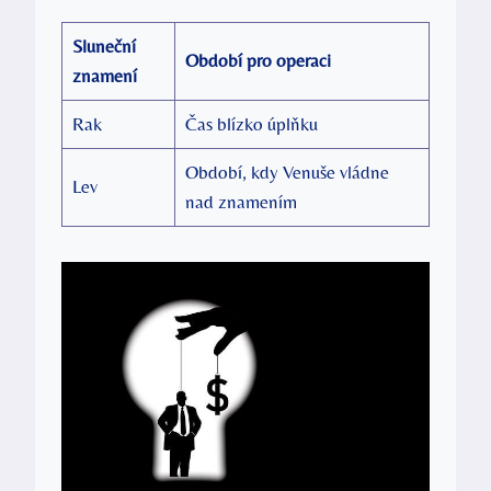
Sluneční
Období pro operaci
znamení
Rak
Čas blízko úplňku
Období, kdy Venuše vládne
Lev
nad znamením