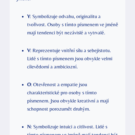
Y
: Symbolizuje odvahu, originalitu a
tvořivost. Osoby s tímto písmenem ve jméně
mají tendenci být nezávislé a vytrvalé.
V
: Reprezentuje vnitřní sílu a sebejistotu.
Lidé s tímto písmenem jsou obvykle velmi
cílevědomí a ambiciozní.
O
: Otevřenost a empatie jsou
charakteristické pro osoby s tímto
písmenem. Jsou obvykle kreativní a mají
schopnost porozumět druhým.
N
: Symbolizuje intuici a citlivost. Lidé s
tímto písmenem ve jméně mají tendenci být