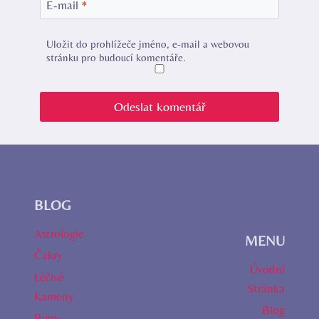
E-mail
*
Uložit do prohlížeče jméno, e-mail a webovou
stránku pro budoucí komentáře.
BLOG
Astrologie
MENU
Čakry
Úvodní
Léčivé
Stránka
Kameny
Blog
Runy