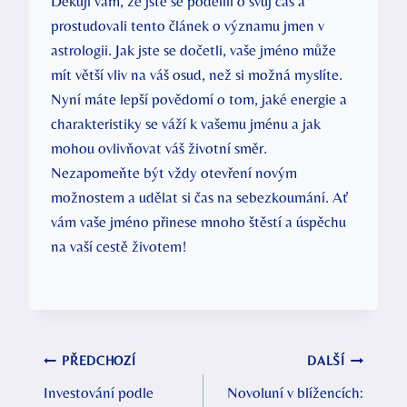
Děkuji vám, že jste se podělili o svůj čas a
prostudovali tento článek o významu jmen v
astrologii. Jak jste se dočetli, vaše jméno může
mít větší vliv na váš osud, než si možná myslíte.
Nyní máte lepší povědomí o tom, jaké energie a
charakteristiky se váží k vašemu jménu a jak
mohou ovlivňovat váš životní směr.
Nezapomeňte být vždy otevření novým
možnostem a udělat si čas na sebezkoumání. Ať
vám vaše jméno přinese mnoho štěstí a úspěchu
na vaší cestě životem!
Navigace
PŘEDCHOZÍ
DALŠÍ
Investování podle
Novoluní v blížencích:
pro