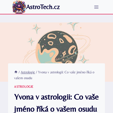
Přeskočit
AstroTech.cz
na
obsah
/
Astrologie
/
Yvona v astrologii: Co vaše jméno říká o
vašem osudu
ASTROLOGIE
Yvona v astrologii: Co vaše
jméno říká o vašem osudu