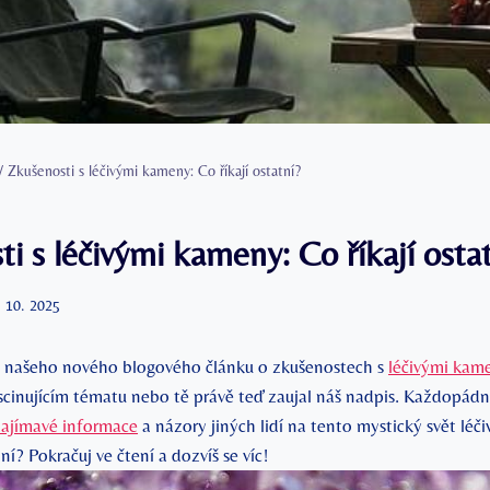
/
Zkušenosti s léčivými kameny: Co říkají ostatní?
i s léčivými kameny: Co říkají osta
. 10. 2025
u našeho nového blogového článku o zkušenostech s
léčivými kam
ascinujícím tématu nebo tě právě teď zaujal náš nadpis. Každopádn
zajímavé informace
a názory jiných lidí na tento mystický svět lé
tní? Pokračuj ve čtení a dozvíš se víc!