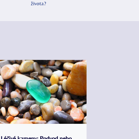
života?
Léčivé kameny: Podvod nebo