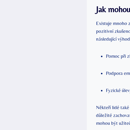
Jak mohou 
Existuje mnoho z
pozitivní zkušenos
následující výhod
Pomoc při zk
Podpora emo
Fyzické úle
Někteří lidé také
důležité zachovat
mohou být užiteč