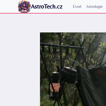
Přeskočit
AstroTech.cz
Úvod
Astrologie
na
obsah