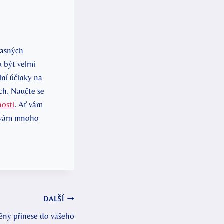
žasných
u být velmi
lní účinky na
ch. Naučte se
nosti
. Ať vám
ji vám mnoho
DALŠÍ
ěny přinese do vašeho