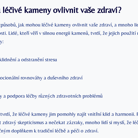
léčivé kameny ovlivnit vaše zdraví?
působů, jak mohou léčivé kameny ovlivnit vaše zdraví, a mnoho li
ti. Lidé, kteří věří v silnou energii kamenů, tvrdí, že jejich použit
y:
lidnění a odstranění stresu
cionální rovnováhy a duševního zdraví
vy a podpora léčby různých zdravotních problémů
 tvrdí, že léčivé kameny jim pomohly najít vnitřní klid a harmonii. 
 zdravý skepticismus a nečekat zázraky, mnoho lidí si myslí, že l
ným doplňkem k tradiční léčbě a péči o zdraví.