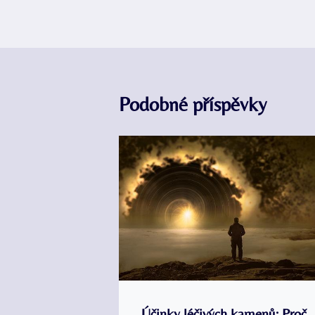
příspěvek
Podobné příspěvky
Účinky léčivých kamenů: Proč