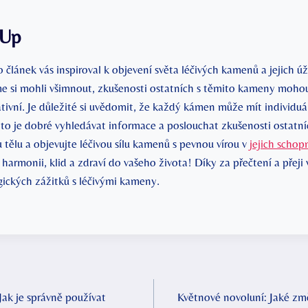
 Up
článek vás inspiroval k objevení světa léčivých kamenů a jejich ú
me si mohli všimnout, zkušenosti ostatních s těmito kameny moho
ativní. Je důležité si uvědomit, že každý kámen může mít individuá
roto je dobré vyhledávat informace a poslouchat zkušenosti ostatní
tělu a objevujte léčivou sílu kamenů s pevnou vírou v
jejich schop
harmonii, klid a zdraví do vašeho života! Díky za přečtení a pře
ických zážitků s léčivými kameny.
ak je správně používat
Květnové novoluní: Jaké zm