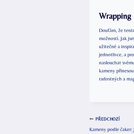
Wrapping
Doufám, že tento 
možností. Jak js
užitečné a inspir
jednotlivce, a p
naslouchat svému 
kameny přinesou 
radostných a mag
Navigace
PŘEDCHOZÍ
Kameny podle čaker: J
pro