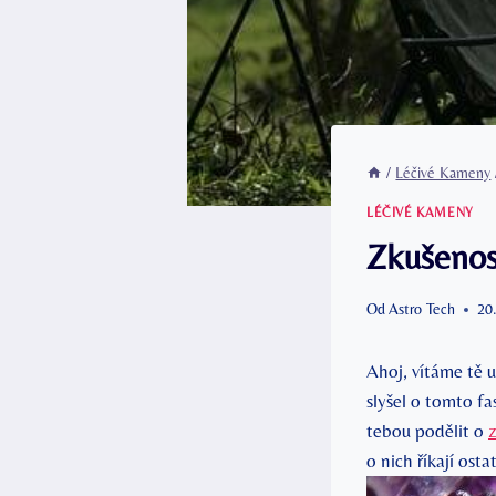
/
Léčivé Kameny
LÉČIVÉ KAMENY
Zkušenost
Od
Astro Tech
20
Ahoj, vítáme tě 
slyšel o tomto f
tebou podělit o
o nich říkají osta