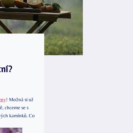
tní?
eny
! Možná si už
ě, chceme se s
čivých kamínků. Co