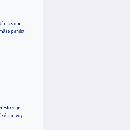
dí má s nimi
í může přinést
Přestože je
éčivé kameny