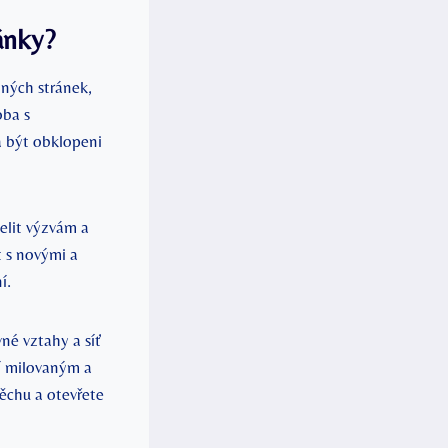
ánky?
ných stránek,
oba s
á být obklopeni
elit výzvám a
t s novými a
í.
é vztahy a síť
jí milovaným a
ěchu a otevřete