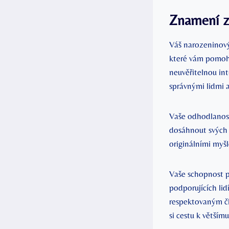
Znamení zv
Váš narozeninový
které vám pomoho
neuvěřitelnou in
správnými lidmi a
Vaše odhodlanost
dosáhnout svých c
originálními myšl
Vaše schopnost 
podporujících lid
respektovaným čl
si cestu k většímu