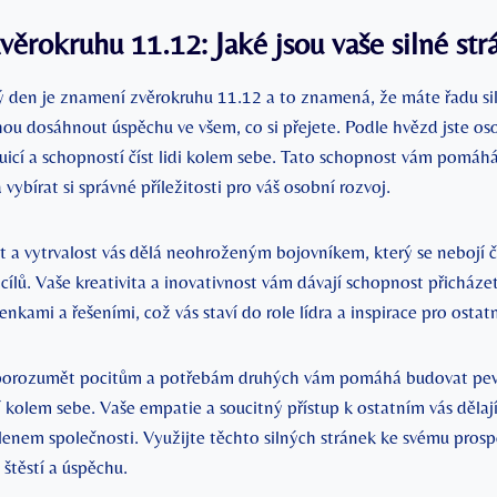
ěrokruhu 11.12: Jaké jsou vaše silné str
 den je znamení zvěrokruhu 11.12 a to znamená, že máte řadu sil
u dosáhnout úspěchu ve všem, co si přejete. Podle hvězd jste os
tuicí a schopností číst lidi kolem sebe. Tato schopnost vám pomáh
 vybírat si správné příležitosti pro váš osobní rozvoj.
 a vytrvalost vás dělá neohroženým bojovníkem, který se nebojí č
ílů. Vaše kreativita a inovativnost vám dávají schopnost přicháze
enkami a řešeními, což vás staví do role lídra a inspirace pro ostatn
porozumět pocitům a potřebám druhých vám pomáhá budovat pevn
í kolem sebe. Vaše empatie a soucitný přístup k ostatním vás děla
enem společnosti. Využijte těchto silných stránek ke svému prosp
 štěstí a úspěchu.