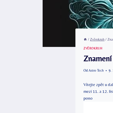
/
Zvěrokruh
/
Zna
ZVĚROKRUH
Znamení 
Od
Astro Tech
9.
Vítejte zpět u d
mezi 11. a 12. li
pono