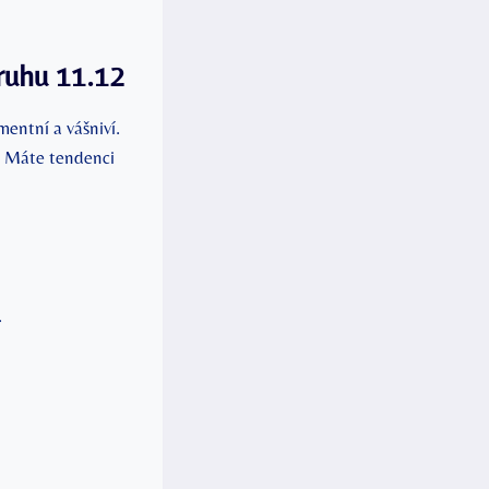
ruhu 11.12
mentní a vášniví.
m. Máte tendenci
.