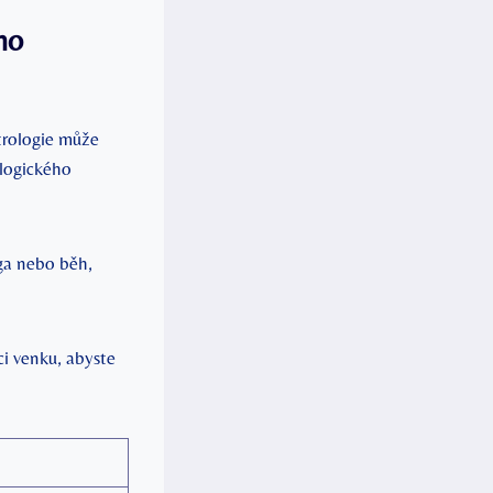
ho
trologie může
ologického
óga nebo běh,
ci venku, abyste