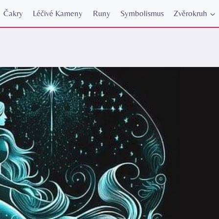
Čakry
Léčivé Kameny
Runy
Symbolismus
Zvěrokruh