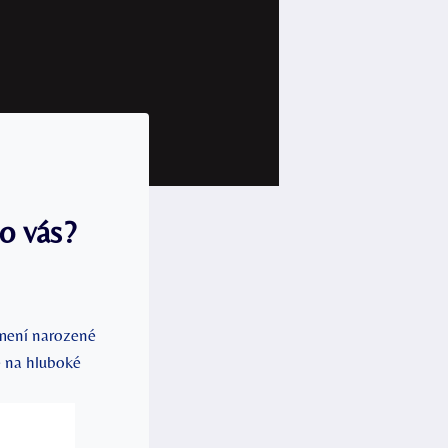
o vás?
amení narozené
e na hluboké