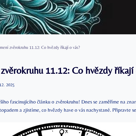
mení zvěrokruhu 11.12: Co hvězdy říkají o vás?
zvěrokruhu 11.12: Co hvězdy říkají 
 12. 2025
alšího fascinujícího článku o zvěrokruhu! Dnes se zaměříme na zn
stopadem a zjistíme, co hvězdy have o vás nachystané. Připravte s