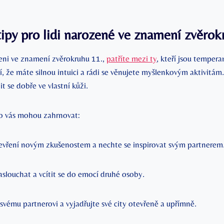
ipy pro lidi narozené ve znamení zvěrok
eni ve znamení zvěrokruhu 11.,
patříte mezi ty
, kteří jsou tempera
, že máte silnou intuici a rádi se věnujete myšlenkovým aktivitá
tit se dobře ve vlastní kůži.
o vás mohou zahrnovat:
evření novým zkušenostem a nechte se inspirovat svým partnerem
slouchat a vcítit se do emocí druhé osoby.
svému partnerovi a vyjadřujte své city otevřeně a upřímně.