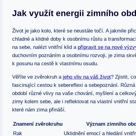
Jak využít energii zimního obd
Život je jako kolo, které se neustále točí. A jakmile p
chladné a klidné doby k osobnímu růstu a transformac
na sebe, nalézt vnitřní klid a
připravit se na nové výzv
duchovním poznáním a osobnímu rozvoji, je zima skvě
k posunu na cestě k vlastnímu osudu.
Věříte ve zvěrokruh a
jeho vliv na váš život
? Zjistit,
fascinující cestou k sebereflexi a sebepoznání. Růz
období různé vlivy na vaše chování, myšlení a celkový 
zimy kolem sebe, ale i reflektovat na vlastní vnitřní s
které nám zima přináší.
Znamení zvěrokruhu
Význam zimního obd
Rak
Uklidnění emocí a hledání vnitřn