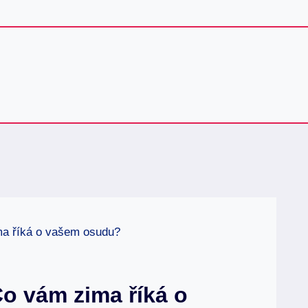
ma říká o vašem osudu?
o vám zima říká o