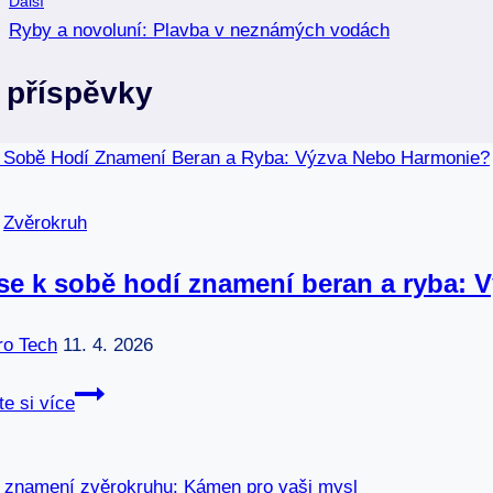
Další
příspěvek
Ryby a novoluní: Plavba v neznámých vodách
 příspěvky
|
Zvěrokruh
se k sobě hodí znamení beran a ryba:
ro Tech
11. 4. 2026
Jak
te si více
se
k
sobě