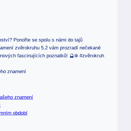
ství? Ponořte se spolu s námi do tajů
Znamení zvěrokruhu 5.2 vám prozradí nečekané
nových fascinujících poznatků! 🔮❄️ #zvěrokruh
 vašeho znamení
t
zimním období