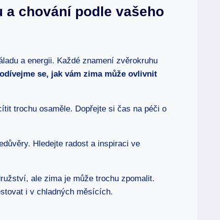
u a chování podle vašeho
áladu a energii. Každé znamení zvěrokruhu
odívejme se, jak vám zima může ovlivnit
ítit trochu osaměle. Dopřejte si čas na péči o
důvěry. Hledejte radost a inspiraci ve
družství, ale zima je může trochu zpomalit.
estovat i v chladných měsících.