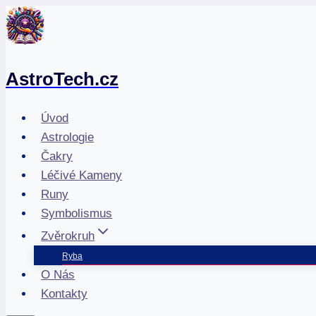
Přeskočit
na
obsah
AstroTech.cz
Úvod
Astrologie
Čakry
Léčivé Kameny
Runy
Symbolismus
Zvěrokruh
Ryba
O Nás
Kontakty