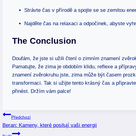
Strávte čas v přírodě a spojte se se zemitou ener
Najděte čas na relaxaci a odpočinek, abyste vyhn
The Conclusion
Doufám, že jste si užili čtení o zimním znamení zvěr
Pamatujte, že zima je obdobím klidu, reflexe a příprav
znamení zvěrokruhu jste, zima může být časem prozkou
transformaci. Tak si užijte tento krásný čas a připrav
přinést. Držím vám palce!
Navigace
Předchozí
Beran: Kameny, které posilují vaši energii
pro