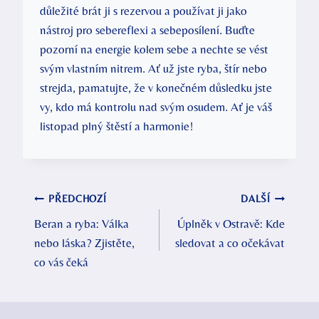
důležité brát ji s rezervou a používat ji jako
nástroj pro sebereflexi a sebeposílení. Buďte
pozorní na energie kolem sebe a nechte se vést
svým vlastním nitrem. Ať už jste ryba, štír nebo
strejda, pamatujte, že v konečném důsledku jste
vy, kdo má kontrolu nad svým osudem. Ať je váš
listopad plný štěstí a harmonie!
Navigace
PŘEDCHOZÍ
DALŠÍ
Beran a ryba: Válka
Úplněk v Ostravě: Kde
pro
nebo láska? Zjistěte,
sledovat a co očekávat
příspěvek
co vás čeká