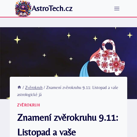
Přeskočit
AstroTech.cz
na
obsah
/
Zvěrokruh
/
Znamení zvěrokruhu 9.11: Listopad a vaše
astrologické já
ZVĚROKRUH
Znamení zvěrokruhu 9.11:
Listopad a vaše