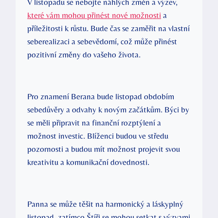
V listopadu se nebojte náhlých změn a výzev,
které vám mohou přinést nové možnosti
a
příležitosti k růstu. Bude čas se zaměřit na vlastní
seberealizaci a sebevědomí, což může přinést
pozitivní změny do vašeho života.
Pro znamení Berana bude listopad obdobím
sebedůvěry a odvahy k novým začátkům. Býci by
se měli připravit na finanční rozptýlení a
možnost investic. Blíženci budou ve středu
pozornosti a budou mít možnost projevit svou
kreativitu a komunikační dovednosti.
Panna se může těšit na harmonický a láskyplný
listopad, zatímco Štíři se mohou setkat s výzvami