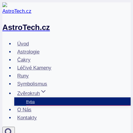
Přeskočit
na
obsah
AstroTech.cz
Úvod
Astrologie
Čakry
Léčivé Kameny
Runy
Symbolismus
Zvěrokruh
Ryba
O Nás
Kontakty