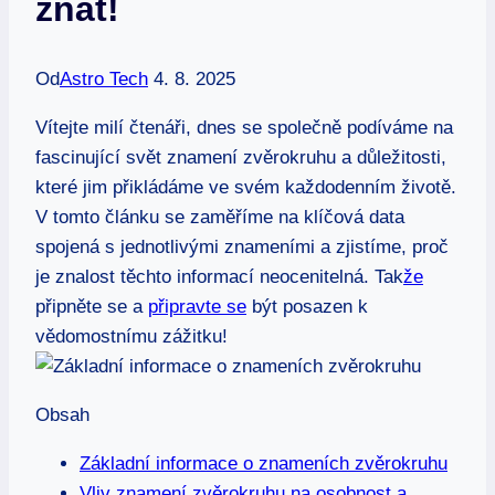
znát!
Od
Astro Tech
4. 8. 2025
Vítejte milí čtenáři,‌ dnes se společně podíváme ⁤na
fascinující svět‍ znamení zvěrokruhu a důležitosti,
které jim​ přikládáme‍ ve svém⁤ každodenním ‍životě.
V⁤ tomto článku ⁢se ⁤zaměříme na klíčová data
spojená s jednotlivými znameními a zjistíme, proč
je znalost těchto informací‍ neocenitelná. Tak
že
připněte⁢ se a
připravte se
být ⁤posazen k
vědomostnímu zážitku!
Obsah
Základní informace o znameních zvěrokruhu
Vliv⁤ znamení zvěrokruhu na‌ osobnost a