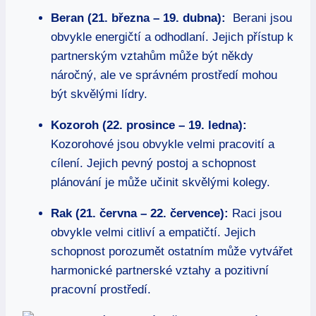
Beran (21. března – 19. dubna):
⁢ Berani jsou
obvykle energičtí⁢ a‌ odhodlaní. Jejich přístup​ k
partnerským vztahům může být ​někdy
⁢náročný, ale ve správném prostředí mohou
být skvělými lídry.
Kozoroh (22. prosince – 19. ledna):
⁣Kozorohové jsou obvykle velmi pracovití a
cílení. Jejich pevný postoj a schopnost
plánování‌ je může ‍učinit‌ skvělými kolegy.
Rak (21. června – 22. července):
Raci jsou
obvykle velmi citliví a empatičtí. Jejich
schopnost‌ porozumět ostatním‍ může vytvářet
​harmonické ⁣partnerské⁤ vztahy a⁣ pozitivní
pracovní ‌prostředí.