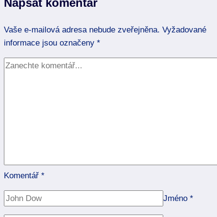
Napsat komentář
s
hlubokým
Vaše e-mailová adresa nebude zveřejněna.
významem!
Vyžadované
informace jsou označeny
*
Komentář
*
Jméno
*