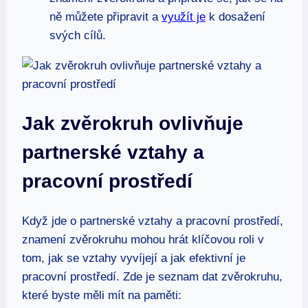
ně​ můžete připravit a
využít je
k ⁣dosažení
svých cílů.
Jak zvěrokruh ovlivňuje‍
partnerské ​vztahy a
pracovní ​prostředí
Když jde‌ o⁢ partnerské vztahy ‌a pracovní prostředí,
znamení zvěrokruhu ⁢mohou​ hrát⁢ klíčovou roli⁣ v​
tom, ‌jak se vztahy vyvíjejí a jak efektivní ⁣je
pracovní⁢ prostředí. Zde je‍ seznam dat zvěrokruhu,
které ⁣byste⁤ měli mít na paměti: