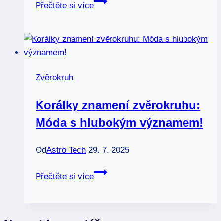
Nejsilnější
Přečtěte si více
znamení
zvěrokruhu:
3
nejodvážnější
znaky
Zvěrokruh
podle
astrologie
Korálky znamení zvěrokruhu:
Móda s hlubokým významem!
Od
Astro Tech
29. 7. 2025
Korálky
Přečtěte si více
znamení
zvěrokruhu:
Móda