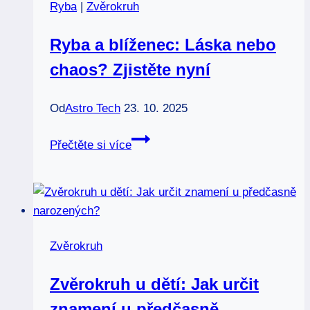
Ryba
|
Zvěrokruh
přinese
štěstí?
Ryba a blíženec: Láska nebo
chaos? Zjistěte nyní
Od
Astro Tech
23. 10. 2025
Ryba
Přečtěte si více
a
blíženec:
Láska
nebo
chaos?
Zvěrokruh
Zjistěte
nyní
Zvěrokruh u dětí: Jak určit
znamení u předčasně