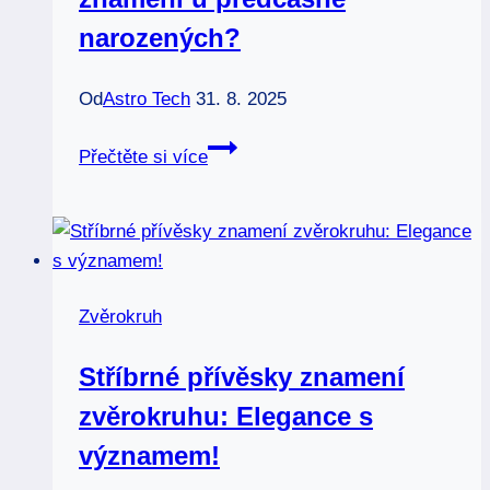
narozených?
Od
Astro Tech
31. 8. 2025
Zvěrokruh
Přečtěte si více
u
dětí:
Jak
určit
znamení
Zvěrokruh
u
předčasně
Stříbrné přívěsky znamení
narozených?
zvěrokruhu: Elegance s
významem!