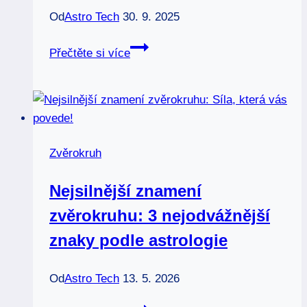
Od
Astro Tech
30. 9. 2025
Stříbrné
Přečtěte si více
přívěsky
znamení
zvěrokruhu:
Elegance
s
Zvěrokruh
významem!
Nejsilnější znamení
zvěrokruhu: 3 nejodvážnější
znaky podle astrologie
Od
Astro Tech
13. 5. 2026