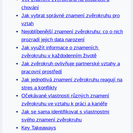
‌chování
Jak vybrat správné znamení zvěrokruhu pro
vztah
Nejoblíbenější znamení zvěrokruhu: ⁤co o nich
prozradí jejich data narození
Jak⁢ využít informace ‍o⁣ znameních ​
zvěrokruhu v každodenním životě
Jak zvěrokruh ovlivňuje‍ partnerské ​vztahy a
pracovní ​prostředí
Jak​ jednotlivá znamení zvěrokruhu‍ reagují na
stres a konflikty
Očekávané vlastnosti různých znamení
zvěrokruhu ve vztahu k práci a ⁢kariéře
Jak se sama identifikovat s⁣ vlastnostmi
svého znamení ‌zvěrokruhu
Key Takeaways