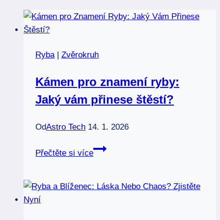
Ryba
|
Zvěrokruh
Kámen pro znamení ryby:
Jaký vám přinese štěstí?
Od
Astro Tech
14. 1. 2026
Kámen
Přečtěte si více
pro
znamení
ryby:
Jaký
vám