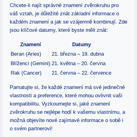
Chcete-li⁤ najít ‌správné znamení ⁤zvěrokruhu pro
váš vztah, ⁣je důležité znát ‍základní informace o
každém znamení a ⁢jak se vzájemně kombinují. ​Zde
jsou klíčové datumy, ‌které⁣ byste⁢ měli znát:
Znamení
Datumy
Beran (Aries)
21. března – 19. dubna
Blíženci⁣ (Gemini)
21. května – 20. června
Rak (Cancer)
21. června – 22. července
Pamatujte ⁢si, že ‍každé znamení má své‍ jedinečné
vlastnosti a preference, které mohou ovlivnit vaši
kompatibilitu. Vyzkoumejte ⁤si, jaké⁢ znamení⁢
zvěrokruhu se‌ nejlépe hodí⁤ k vašemu vlastnímu, a​
možná ‍objevíte nové zajímavé informace o sobě ‌i⁤
o svém partnerovi!