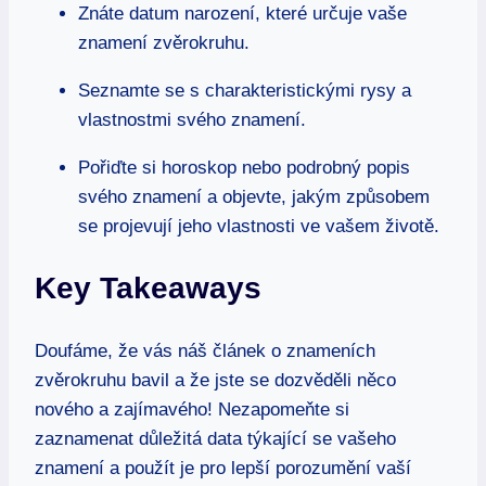
Znáte datum narození,⁣ které určuje vaše
znamení zvěrokruhu.
Seznamte⁣ se s charakteristickými ⁤rysy a​
vlastnostmi svého znamení.
Pořiďte si⁤ horoskop nebo podrobný popis
svého znamení a objevte, ⁢jakým ‍způsobem
se ⁢projevují‍ jeho vlastnosti ve vašem ⁤životě.
Key Takeaways
Doufáme, že vás náš článek o znameních
zvěrokruhu bavil⁣ a že​ jste se⁢ dozvěděli​ něco
nového a zajímavého! Nezapomeňte si
zaznamenat‌ důležitá data ​týkající‌ se⁤ vašeho
znamení a použít je pro lepší porozumění vaší