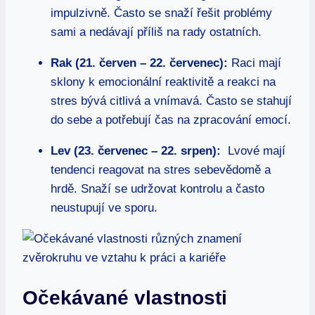
impulzivně. Často se⁢ snaží‌ řešit problémy​
sami a nedávají příliš na rady ostatních.
Rak (21.⁤ červen – 22.⁣ červenec):
Raci ‍mají
sklony k emocionální⁣ reaktivitě a reakci‍ na⁣
stres bývá citlivá​ a⁢ vnímavá. Často se stahují
do sebe‍ a ​potřebují čas na zpracování emocí.
Lev (23. červenec – 22. srpen):
⁣ Lvové mají
tendenci⁢ reagovat na stres sebevědomě ​a
hrdě. Snaží se⁢ udržovat kontrolu a často
neustupují‌ ve sporu.
Očekávané vlastnosti