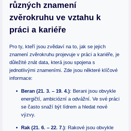
různých znamení
zvěrokruhu ve vztahu k
práci a ⁢kariéře
Pro ty, kteří⁢ jsou zvědaví na to, jak se jejich
znamení⁢ zvěrokruhu projevuje v​ práci a kariéře,‍ je⁢
důležité‌ znát​ data, ⁣která jsou spojena s
‌jednotlivými ​znameními.​ Zde⁣ jsou⁤ některé ​klíčové
informace:
Beran⁢ (21. 3. – 19.⁢ 4.)
: Berani jsou obvykle
energičtí, ambiciózní⁢ a odvážní. Ve své práci
se často snaží být lídrem a hledat nové
výzvy.
Rak (21. 6. – 22. 7.)
: Rakové jsou obvykle