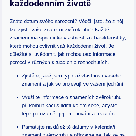
každodenním životě
Znáte datum svého narození? Věděli ‌jste, že⁤ z něj
lze zjistit vaše znamení zvěrokruhu? Každé
znamení má specifické vlastnosti ⁢a charakteristiky,
které mohou ovlivnit váš každodenní život.‌ Je
důležité⁢ si uvědomit, ‌jak⁤ mohou tato informace
pomoci v​ různých‌ situacích​ a rozhodnutích.
Zjistěte, jaké jsou typické⁤ vlastnosti vašeho
znamení a jak se projevují ve vašem ⁢jednání.
Využijte informace o znameních zvěrokruhu
při komunikaci s lidmi kolem sebe,‍ abyste
lépe porozuměli jejich ⁣chování⁣ a reakcím.
Pamatujte na důležité datumy v​ kalendáři
znamení⁤ zvěrokruhu a⁤ připravte se, jak se na