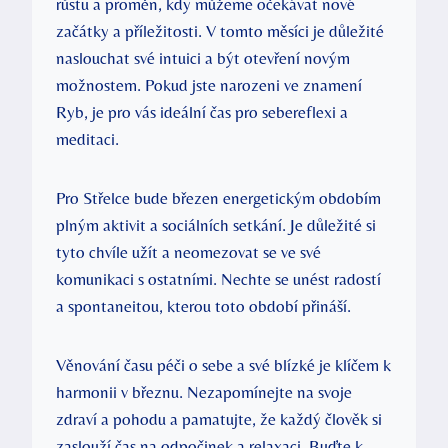
růstu a proměn, kdy můžeme očekávat nové
začátky a příležitosti. V tomto měsíci je důležité
naslouchat své intuici a být otevření novým
možnostem. Pokud jste narozeni ve znamení
Ryb, je pro vás ideální čas pro sebereflexi a
meditaci.
Pro Střelce bude březen energetickým obdobím
plným aktivit a sociálních setkání. Je důležité si
tyto chvíle užít a neomezovat se ve své
komunikaci s ostatními. Nechte se unést radostí
a spontaneitou, kterou toto období přináší.
Věnování času péči o sebe a své blízké je klíčem k
harmonii v březnu. Nezapomínejte na svoje
zdraví a pohodu a pamatujte, že každý člověk si
zaslouží čas na odpočinek a relaxaci. Buďte k