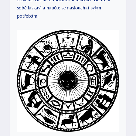
sobě laskaví a naučte se naslouchat svým
potřebám.