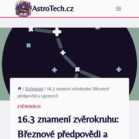
Přeskočit
AstroTech.cz
na
obsah
/
Zvěrokruh
/
16.3 znamení zvěrokruhu: Březnové
předpovědi a tajemství!
ZVĚROKRUH
16.3 znamení zvěrokruhu:
Březnové předpovědi a