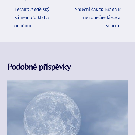
Navigace
Petalit: Andělský
Srdeční čakra: Brána k
pro
kámen pro klid a
nekonečné lásce a
příspěvek
ochranu
soucitu
Podobné příspěvky