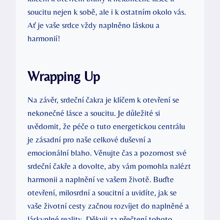
soucitu nejen k sobě, ale i k ostatním okolo vás.
Ať je vaše srdce vždy naplněno láskou a
harmonií!
Wrapping Up
Na závěr, srdeční čakra je klíčem k otevření se
nekonečné lásce a soucitu. Je důležité si
uvědomit, že péče o tuto energetickou centrálu
je zásadní pro naše celkové duševní a
emocionální blaho. Věnujte čas a pozornost své
srdeční čakře a dovolte, aby vám pomohla nalézt
harmonii a naplnění ve vašem životě. Buďte
otevření, milosrdní a soucitní a uvidíte, jak se
vaše životní cesty začnou rozvíjet do naplněné a
láskyplné reality. Děkuji za přečtení tohoto