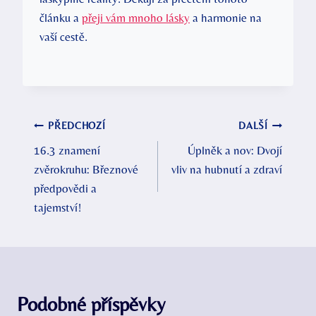
článku a
přeji vám mnoho lásky
a harmonie na
vaší cestě.
Navigace
PŘEDCHOZÍ
DALŠÍ
16.3 znamení
Úplněk a nov: Dvojí
pro
zvěrokruhu: Březnové
vliv na hubnutí a zdraví
příspěvek
předpovědi a
tajemství!
Podobné příspěvky