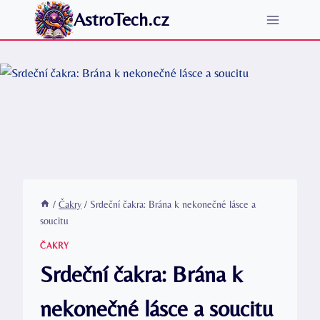
Přeskočit
AstroTech.cz
na
obsah
/
Čakry
/
Srdeční čakra: Brána k nekonečné lásce a
soucitu
ČAKRY
Srdeční čakra: Brána k
nekonečné lásce a soucitu