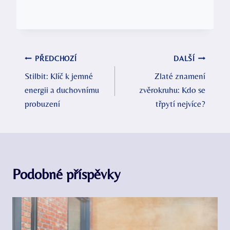
Navigace
PŘEDCHOZÍ
DALŠÍ
Stilbit: Klíč k jemné
Zlaté znamení
pro
energii a duchovnímu
zvěrokruhu: Kdo se
příspěvek
probuzení
třpytí nejvíce?
Podobné příspěvky