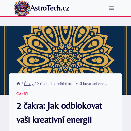
Přeskočit
AstroTech.cz
na
obsah
/
Čakry
/
2 čakra: Jak odblokovat vaši kreativní energii
ČAKRY
2 čakra: Jak odblokovat
vaši kreativní energii