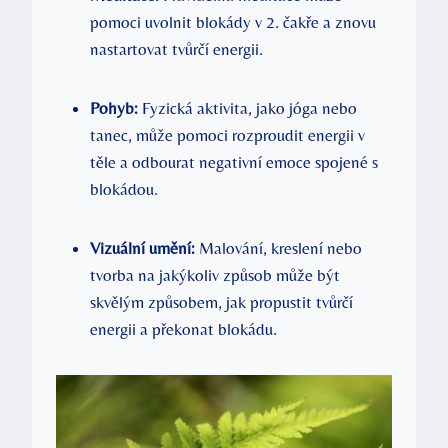
pomoci uvolnit blokády v 2. čakře a⁤ znovu
nastartovat tvůrčí energii.
Pohyb:
Fyzická aktivita, ​jako jóga nebo
tanec, ‍může pomoci rozproudit energii v
těle a odbourat ⁢negativní emoce spojené‍ s
blokádou.
Vizuální umění:
Malování, kreslení‌ nebo
tvorba na jakýkoliv způsob může být
skvělým⁣ způsobem, jak propustit tvůrčí
energii a překonat blokádu.