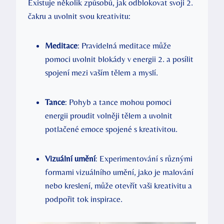
Existuje několik způsobů, ⁢jak⁣ odblokovat svoji⁣ 2.
čakru a uvolnit​ svou kreativitu:
Meditace
: Pravidelná ⁤meditace může
pomoci uvolnit blokády v energii 2. a posílit
spojení mezi vaším tělem a myslí.
Tance
: Pohyb a tance⁢ mohou pomoci
energii proudit​ volněji tělem a‌ uvolnit
potlačené emoce spojené s ⁢kreativitou.
Vizuální umění
: Experimentování ⁢s různými
formami vizuálního ⁢umění, jako je malování
nebo kreslení, může otevřít vaši kreativitu a‌
podpořit tok inspirace.