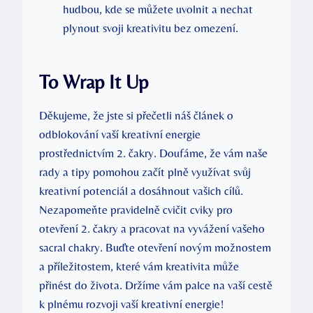
hudbou, kde se můžete uvolnit a nechat
plynout svoji kreativitu bez omezení.
To Wrap It Up
Děkujeme, že jste si přečetli náš ⁣článek o
odblokování vaší kreativní energie
prostřednictvím 2. čakry. Doufáme, že vám naše
rady a tipy pomohou začít plně‌ využívat svůj
kreativní⁢ potenciál a dosáhnout vašich cílů.
Nezapomeňte pravidelně cvičit cviky pro
otevření 2. čakry a pracovat na vyvážení⁢ vašeho
sacral chakry. ‌Buďte otevření novým možnostem
a příležitostem,​ které vám kreativita může⁣
přinést do života. Držíme vám palce na vaší cestě
⁣k⁣ plnému ⁤rozvoji vaší kreativní energie!