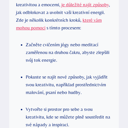
kreativitou‍ a emocemi, ⁢
je důležité najít způsoby
,
jak⁢ odblokovat ‌a uvolnit ⁤vaši​ kreativní energii.
Zde je několik⁢ konkrétních kroků,
které ​vám
mohou pomoci
s​ tímto procesem:
Začněte cvičením⁢ jógy nebo meditací‍
zaměřenou na druhou čakru, abyste zlepšili
svůj tok energie.
Pokuste‌ se​ najít nové způsoby, jak vyjádřit
svou kreativitu, například prostřednictvím
malování, psaní nebo ⁣hudby.
Vytvořte si prostor pro ⁢sebe a svou
kreativitu, kde ⁣se můžete plně soustředit ⁤na
své nápady a inspiraci.