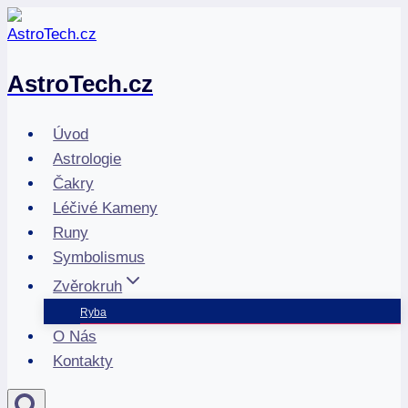
Přeskočit
na
obsah
AstroTech.cz
Úvod
Astrologie
Čakry
Léčivé Kameny
Runy
Symbolismus
Zvěrokruh
Ryba
O Nás
Kontakty