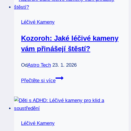
mají
léčivé
účinky?
Léčivé Kameny
Kozoroh: Jaké léčivé kameny
vám přinášejí štěstí?
Od
Astro Tech
23. 1. 2026
Kozoroh:
Přečtěte si více
Jaké
léčivé
kameny
vám
přinášejí
Léčivé Kameny
štěstí?