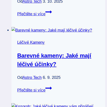
Od
Astro Tech
3. 10. 2025
Verdelit:
Přečtěte si více
Zelený
kámen
pro
zdraví
Léčivé Kameny
a
prosperitu
Barevné kameny: Jaké mají
léčivé účinky?
Od
Astro Tech
6. 9. 2025
Barevné
Přečtěte si více
kameny:
Jaké