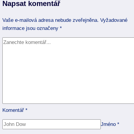
Napsat komentář
duchovní
spojení
Vaše e-mailová adresa nebude zveřejněna.
Vyžadované
informace jsou označeny
*
Komentář
*
Jméno
*