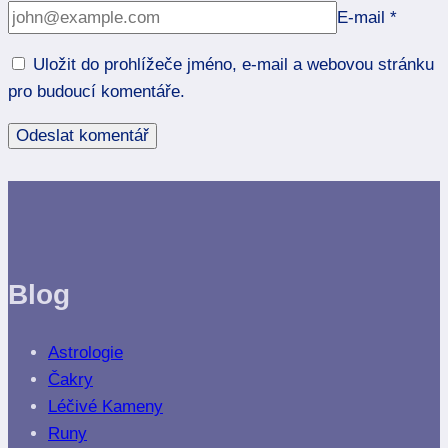
E-mail
*
Uložit do prohlížeče jméno, e-mail a webovou stránku
pro budoucí komentáře.
Blog
Astrologie
Čakry
Léčivé Kameny
Runy