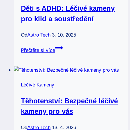
Děti s ADHD: Léčivé kameny
pro klid a soustředění
Od
Astro Tech
3. 10. 2025
Děti
Přečtěte si více
s
ADHD:
Léčivé
kameny
Léčivé Kameny
pro
klid
Těhotenství: Bezpečné léčivé
a
kameny pro vás
soustředění
Od
Astro Tech
13. 4. 2026