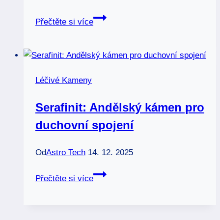
Těhotenství:
Přečtěte si více
Bezpečné
léčivé
kameny
pro
Léčivé Kameny
vás
Serafinit: Andělský kámen pro
duchovní spojení
Od
Astro Tech
14. 12. 2025
Serafinit:
Přečtěte si více
Andělský
kámen
pro