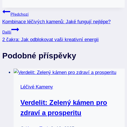
Navigace
Předchozí
Kombinace léčivých kamenů: Jaké fungují nejlépe?
pro
Další
příspěvek
2 čakra: Jak odblokovat vaši kreativní energii
Podobné příspěvky
Léčivé Kameny
Verdelit: Zelený kámen pro
zdraví a prosperitu